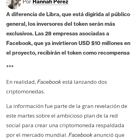
c
Por
Hannah Pérez
a
A diferencia de Libra, que está digirida al público
d
o
general, los inversores del token serán más
s
exclusivos. Las 28 empresas asociadas a
Facebook, que ya invirtieron USD $10 millones en
el proyecto, recibirán el token como recompensa
B
i
***
t
c
En realidad,
está lanzando dos
Facebook
o
criptomonedas.
i
n
La información fue parte de la gran revelación de
este martes sobre el ambicioso plan de la red
E
social para crear una criptomoneda respaldada
t
por el mercado mundial.
anunció que
Facebook
h