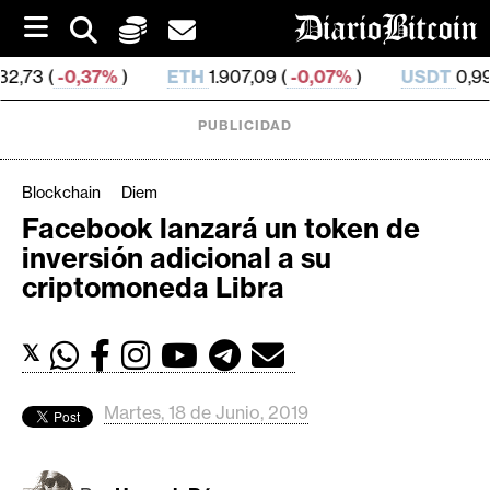
S
k
i
ETH
1.907,09 (
-0,07%
)
USDT
0,999 182 (
0,0%
)
p
t
o
PUBLICIDAD
c
o
n
Blockchain
Diem
t
Facebook lanzará un token de
e
C
inversión adicional a su
n
r
t
criptomoneda Libra
i
p
𝕏
t
o
M
Martes, 18 de Junio, 2019
e
r