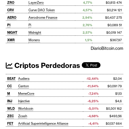
ZRO
LayerZero
4,77%
$0,813 474
CRV
Curve DAO Token
4,57%
$0,214 121
AERO
Aerodrome Finance
2,94%
$0,437 275
PI
Pi
2,76%
$0,089 51
NIGHT
Midnight
2,57%
$0,019 147
XMR
Monero
1,5%
$367,97
DiarioBitcoin.com
Criptos Perdedoras
BEAT
Audiera
-12,44%
$2,04
CC
Canton
-11,64%
$0,091 79
M
MemeCore
-7,24%
$1,13
INJ
Injective
-6,25%
$4,6
WLD
Worldcoin
-5,01%
$0,301 162
ZEC
Zcash
-4,68%
$493,56
FET
Artificial Superintelligence Alliance
-4,41%
$0,137 664