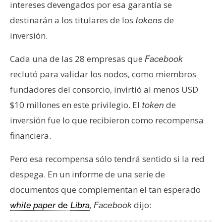
s
intereses devengados por esa garantía se
destinarán a los titulares de los
de
tokens
inversión.
N
o
Cada una de las 28 empresas que
Facebook
t
reclutó para validar los nodos, como miembros
a
s
fundadores del consorcio, invirtió al menos USD
d
$10 millones en este privilegio. El
de
token
e
inversión fue lo que recibieron como recompensa
P
financiera.
r
e
Pero esa recompensa sólo tendrá sentido si la red
n
despega. En un informe de una serie de
s
a
documentos que complementan el tan esperado
dijo:
white paper
de
Libra
, Facebook