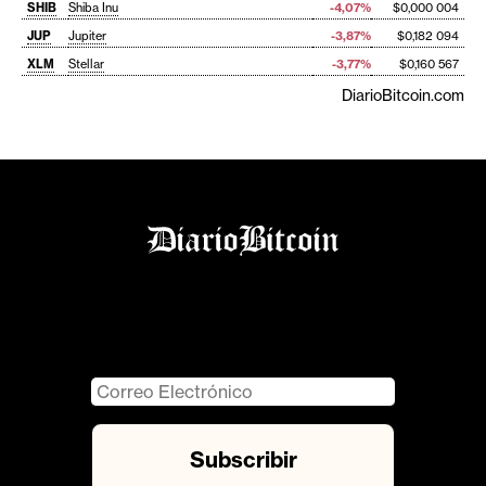
SHIB
Shiba Inu
-4,07%
$0,000 004
JUP
Jupiter
-3,87%
$0,182 094
XLM
Stellar
-3,77%
$0,160 567
DiarioBitcoin.com