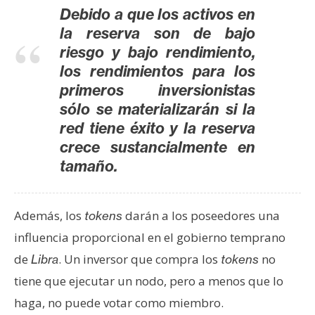
T
Debido a que los activos en
e
la reserva son de bajo
m
riesgo y bajo rendimiento,
a
los rendimientos para los
s
primeros inversionistas
sólo se materializarán si la
R
red tiene éxito y la reserva
e
crece sustancialmente en
c
tamaño.
u
r
s
Además, los
darán a los poseedores una
tokens
o
influencia proporcional en el gobierno temprano
s
de
. Un inversor que compra los
no
Libra
tokens
tiene que ejecutar un nodo, pero a menos que lo
C
haga, no puede votar como miembro.
o