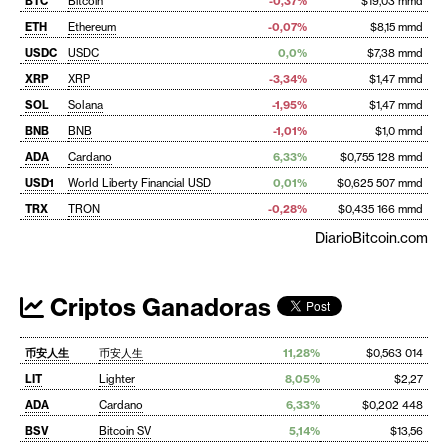
BTC
Bitcoin
-0,37%
$19,03 mmd
ETH
Ethereum
-0,07%
$8,15 mmd
USDC
USDC
0,0%
$7,38 mmd
XRP
XRP
-3,34%
$1,47 mmd
SOL
Solana
-1,95%
$1,47 mmd
BNB
BNB
-1,01%
$1,0 mmd
ADA
Cardano
6,33%
$0,755 128 mmd
USD1
World Liberty Financial USD
0,01%
$0,625 507 mmd
TRX
TRON
-0,28%
$0,435 166 mmd
DiarioBitcoin.com
Criptos Ganadoras
币安人生
币安人生
11,28%
$0,563 014
LIT
Lighter
8,05%
$2,27
ADA
Cardano
6,33%
$0,202 448
BSV
Bitcoin SV
5,14%
$13,56