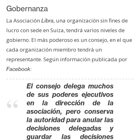
n
Gobernanza
t
La Asociación
, una organización sin fines de
a
Libra
c
lucro con sede en Suiza, tendrá varios niveles de
t
gobierno. El más poderoso es un consejo, en el que
o
cada organización miembro tendrá un
y
representante. Según información publicada por
P
u
:
Facebook
b
l
El consejo delega muchos
i
de sus poderes ejecutivos
c
en la dirección de la
i
asociación, pero conserva
d
la autoridad para anular las
a
decisiones delegadas y
d
guardar las decisiones