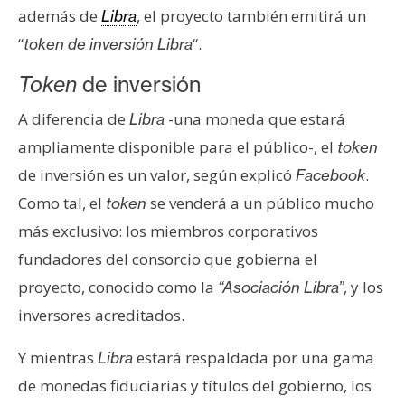
además de
, el proyecto también emitirá un
e
Libra
r
“
“.
token de inversión Libra
e
Token
de inversión
u
m
A diferencia de
-una moneda que estará
Libra
ampliamente disponible para el público-, el
token
I
de inversión es un valor, según explicó
.
Facebook
A
Como tal, el
se venderá a un público mucho
token
más exclusivo: los miembros corporativos
A
fundadores del consorcio que gobierna el
n
proyecto, conocido como la
, y los
“Asociación Libra”
á
inversores acreditados.
l
i
Y mientras
estará respaldada por una gama
Libra
s
de monedas fiduciarias y títulos del gobierno, los
i