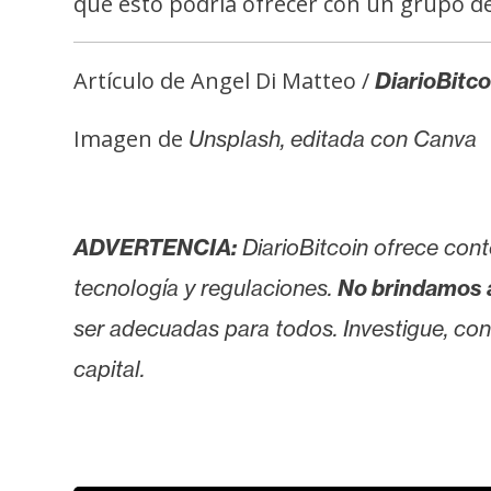
que esto podría ofrecer con un grupo 
i
c
i
Artículo de Angel Di Matteo /
DiarioBitco
d
a
Imagen de
Unsplash, editada con Canva
d
ADVERTENCIA:
DiarioBitcoin ofrece cont
tecnología y regulaciones.
No brindamos 
ser adecuadas para todos. Investigue, consu
capital.