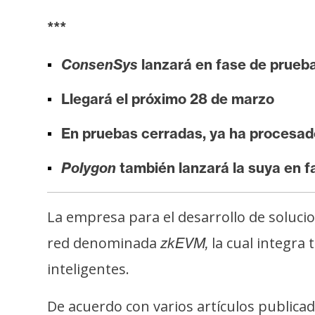
i
***
s
i
ConsenSys
lanzará en fase de prueba
s
Llegará el próximo 28 de marzo
N
En pruebas cerradas, ya ha procesa
o
t
Polygon
también lanzará la suya en f
a
s
d
La empresa para el desarrollo de soluci
e
red denominada
la cual integra
zkEVM,
P
r
inteligentes.
e
n
De acuerdo con varios artículos publica