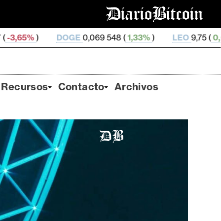
GE
0,069 548 (
1,33%
)
LEO
9,75 (
0,0%
)
ZEC
509,7
Recursos
Contacto
Archivos