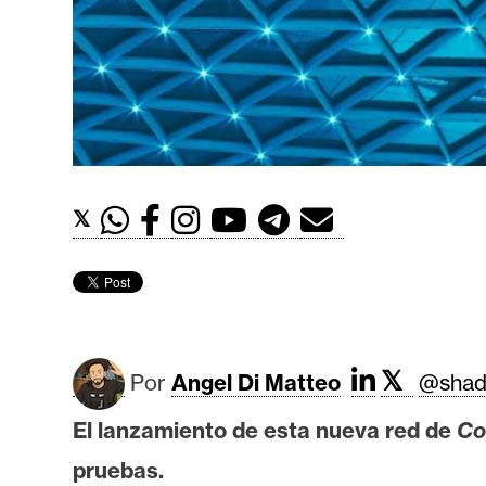
t
h
e
r
e
u
m
𝕏
I
A
𝕏
A
Por
Angel Di Matteo
@shad
n
El lanzamiento de esta nueva red de
Co
á
l
pruebas.