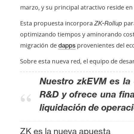
s
marzo, y su principal atractivo reside en
a
Esta propuesta incorpora
para
ZK-Rollup
T
optimizando tiempos y aminorando cost
e
migración de
provenientes del ec
dapps
m
a
Sobre esta nueva red, el equipo de desa
s
Nuestro zkEVM es la 
R
R&D y ofrece una fina
e
c
liquidación de operac
u
r
s
ZK es la nueva apuesta