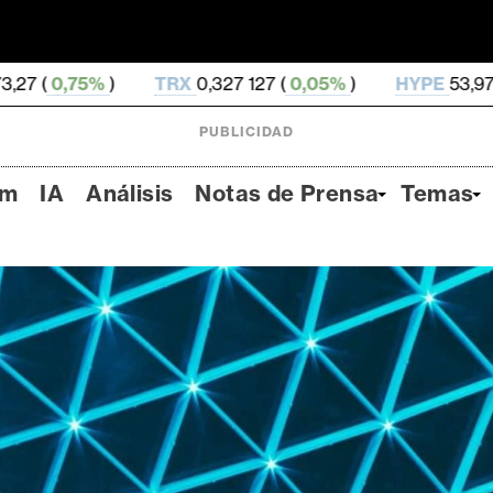
RX
0,327 127 (
0,05%
)
HYPE
53,97 (
-3,65%
)
DO
PUBLICIDAD
um
IA
Análisis
Notas de Prensa
Temas