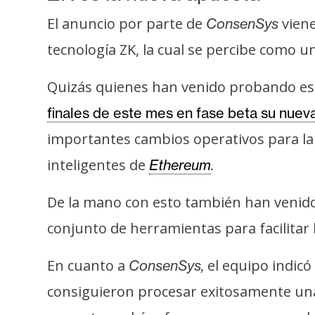
o
s
El anuncio por parte de
viene
ConsenSys
tecnología ZK, la cual se percibe como u
C
Quizás quienes han venido probando est
o
n
finales de este mes en fase beta su nuev
t
importantes cambios operativos para la 
a
inteligentes de
Ethereum
.
c
t
De la mano con esto también han veni
o
y
conjunto de herramientas para facilitar 
P
u
En cuanto a
el equipo indicó
ConsenSys,
b
consiguieron procesar exitosamente unas
l