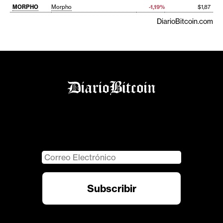
MORPHO
Morpho
-1,19%
$1,87
DiarioBitcoin.com