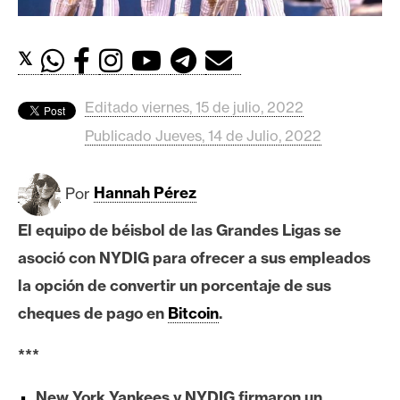
c
a
d
𝕏
o
s
Editado viernes, 15 de julio, 2022
Publicado Jueves, 14 de Julio, 2022
B
i
Por
Hannah Pérez
t
c
El equipo de béisbol de las Grandes Ligas se
o
asoció con NYDIG para ofrecer a sus empleados
i
la opción de convertir un porcentaje de sus
n
cheques de pago en
Bitcoin
.
E
***
t
h
New York Yankees y NYDIG firmaron un