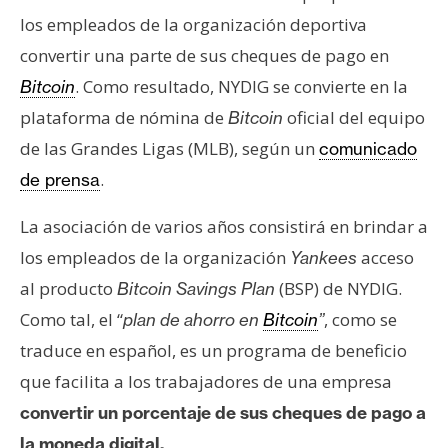
s
los empleados de la organización deportiva
convertir una parte de sus cheques de pago en
N
. Como resultado, NYDIG se convierte en la
Bitcoin
o
plataforma de nómina de
oficial del equipo
Bitcoin
t
de las Grandes Ligas (MLB), según un
comunicado
a
s
.
de prensa
d
La asociación de varios años consistirá en brindar a
e
P
los empleados de la organización
acceso
Yankees
r
al producto
(BSP) de NYDIG.
Bitcoin Savings Plan
e
Como tal, el “
, como se
plan de ahorro en
Bitcoin
”
n
traduce en español, es un programa de beneficio
s
a
que facilita a los trabajadores de una empresa
convertir un porcentaje de sus cheques de pago a
la moneda digital.