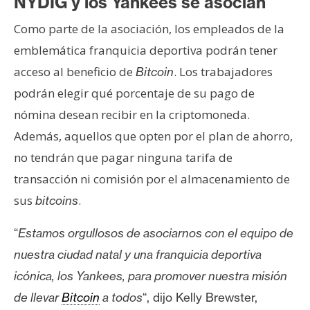
NYDIG y los Yankees se asocian
n
t
Como parte de la asociación, los empleados de la
a
emblemática franquicia deportiva podrán tener
c
acceso al beneficio de
. Los trabajadores
Bitcoin
t
podrán elegir qué porcentaje de su pago de
o
nómina desean recibir en la criptomoneda.
y
P
Además, aquellos que opten por el plan de ahorro,
u
no tendrán que pagar ninguna tarifa de
b
transacción ni comisión por el almacenamiento de
l
sus
.
bitcoins
i
c
“
Estamos orgullosos de asociarnos con el equipo de
i
d
nuestra ciudad natal y una franquicia deportiva
a
icónica, los Yankees, para promover nuestra misión
d
de llevar
Bitcoin
a todos
“, dijo
Kelly Brewster
,