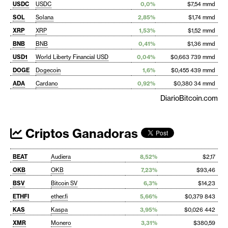
USDC
USDC
0,0%
$7,54 mmd
SOL
Solana
2,85%
$1,74 mmd
XRP
XRP
1,53%
$1,52 mmd
BNB
BNB
0,41%
$1,36 mmd
USD1
World Liberty Financial USD
0,04%
$0,663 739 mmd
DOGE
Dogecoin
1,6%
$0,455 439 mmd
ADA
Cardano
0,92%
$0,380 34 mmd
DiarioBitcoin.com
Criptos Ganadoras
BEAT
Audiera
8,52%
$2,17
OKB
OKB
7,23%
$93,46
BSV
Bitcoin SV
6,3%
$14,23
ETHFI
ether.fi
5,66%
$0,379 843
KAS
Kaspa
3,95%
$0,026 442
XMR
Monero
3,31%
$380,59