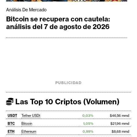
Análisis De Mercado
Bitcoin se recupera con cautela:
análisis del 7 de agosto de 2026
PUBLICIDAD
Las Top 10 Criptos (Volumen)
USDT
Tether USDt
0,03%
$46,56 mmd
BTC
Bitcoin
1,05%
$21,96 mmd
ETH
Ethereum
0,99%
$8,68 mmd