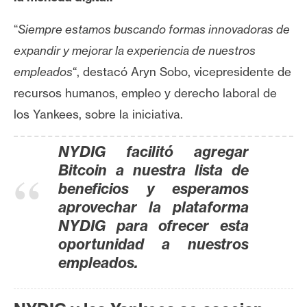
T
e
“
Siempre estamos buscando formas innovadoras de
m
expandir y mejorar la experiencia de nuestros
a
s
empleados
“, destacó
Aryn Sobo
, vicepresidente de
recursos humanos, empleo y derecho laboral de
los Yankees, sobre la iniciativa.
R
e
NYDIG facilitó agregar
c
u
Bitcoin a nuestra lista de
r
beneficios y esperamos
s
aprovechar la plataforma
o
NYDIG para ofrecer esta
s
oportunidad a nuestros
empleados.
C
o