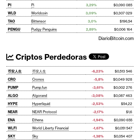
PI
Pi
3,29%
$0,090 085
WLD
Worldcoin
3,09%
$0,307 029
TAO
Bittensor
3,0%
$196,54
PENGU
Pudgy Penguins
2,89%
$0,006 164
DiarioBitcoin.com
Criptos Perdedoras
币安人生
币安人生
-6,23%
$0,513 546
CRO
Cronos
-5,8%
$0,049 928
PUMP
Pump.fun
-3,61%
$0,002 276
ALGO
Algorand
-3,08%
$0,087 463
HYPE
Hyperliquid
-2,53%
$54,22
NEAR
NEAR Protocol
-2,17%
$1,6
ENA
Ethena
-1,94%
$0,090 655
WLFI
World Liberty Financial
-1,67%
$0,051 547
SKY
Sky
-1,38%
$0,054 407