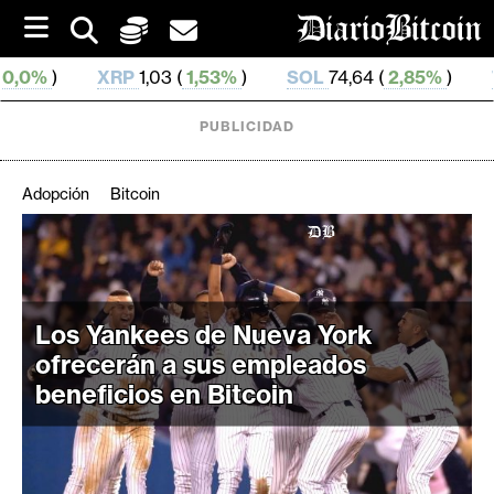
S
k
i
P
1,03 (
1,53%
)
SOL
74,64 (
2,85%
)
TRX
0,327 514 (
p
t
o
PUBLICIDAD
c
o
n
Adopción
Bitcoin
t
e
C
n
r
t
i
Los Yankees de Nueva York
p
t
ofrecerán a sus empleados
o
beneficios en Bitcoin
M
e
r