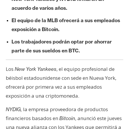
e
acuerdo de varios años.
r
e
El equipo de la MLB ofrecerá a sus empleados
u
exposición a Bitcoin.
m
Los trabajadores podrán optar por ahorrar
parte de sus sueldos en BTC.
I
A
Los
, el equipo profesional de
New York Yankees
béisbol estadounidense con sede en Nueva York,
A
ofrecerá por primera vez a sus empleados
n
á
exposición a una criptomoneda.
l
la empresa proveedora de productos
NYDIG,
i
s
financieros basados en
, anunció este jueves
Bitcoin
i
una nueva alianza con los Yankees que permitirá a