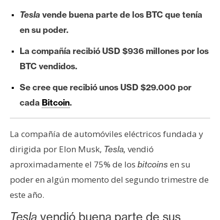
e
Tesla
vende buena parte de los BTC que tenía
r
en su poder.
e
u
La compañía recibió USD $936 millones por los
m
BTC vendidos.
Se cree que recibió unos USD $29.000 por
I
cada
Bitcoin
.
A
La compañía de automóviles eléctricos fundada y
A
dirigida por Elon Musk,
vendió
Tesla,
n
á
aproximadamente el 75% de los
en su
bitcoins
l
poder en algún momento del segundo trimestre de
i
este año.
s
i
Tesla
vendió buena parte de sus