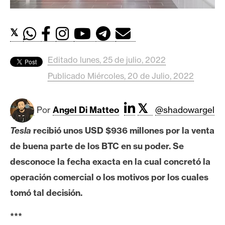
c
a
d
𝕏
o
s
Editado lunes, 25 de julio, 2022
Publicado Miércoles, 20 de Julio, 2022
B
i
𝕏
Por
Angel Di Matteo
@shadowargel
t
c
Tesla
recibió unos USD $936 millones por la venta
o
de buena parte de los BTC en su poder. Se
i
n
desconoce la fecha exacta en la cual concretó la
operación comercial o los motivos por los cuales
tomó tal decisión.
E
t
***
h