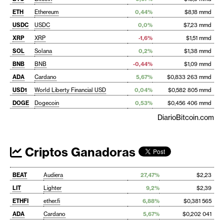
ETH
Ethereum
0,44%
$8,18 mmd
USDC
USDC
0,0%
$7,23 mmd
XRP
XRP
-1,6%
$1,51 mmd
SOL
Solana
0,2%
$1,38 mmd
BNB
BNB
-0,44%
$1,09 mmd
ADA
Cardano
5,67%
$0,833 263 mmd
USD1
World Liberty Financial USD
0,04%
$0,582 805 mmd
DOGE
Dogecoin
0,53%
$0,456 406 mmd
DiarioBitcoin.com
Criptos Ganadoras
BEAT
Audiera
27,47%
$2,23
LIT
Lighter
9,2%
$2,39
ETHFI
ether.fi
6,88%
$0,381 565
ADA
Cardano
5,67%
$0,202 041