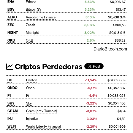
ENA
Ethena
5,53%
$0,096 67
BSV
Bitcoin SV
3,23%
$13,47
AERO
Aerodrome Finance
3,13%
$0,436 374
ZEC
Zcash
3,08%
$509,56
NIGHT
Midnight
3,02%
$0,018 916
OKB
OKB
2,8%
$88,32
DiarioBitcoin.com
Criptos Perdedoras
CC
Canton
-11,54%
$0,089 069
ONDO
Ondo
-5,17%
$0,352 337
PI
Pi
-4,4%
$0,088 023
SKY
Sky
-3,22%
$0,054 458
GRAM
Gram (prev. Toncoin)
-3,07%
$1,34
INJ
Injective
-3,03%
$4,52
WLFI
World Liberty Financial
-2,29%
$0,051 809