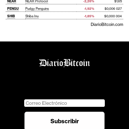
NEAR
NEAR Protocol
-2,26%
$1,65
PENGU
Pudgy Penguins
-1,92%
$0,006 027
SHIB
Shiba Inu
-1,85%
$0,000 004
DiarioBitcoin.com