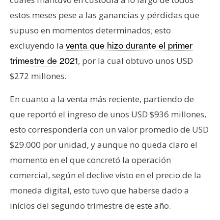
T
e
estos meses pese a las ganancias y pérdidas que
m
supuso en momentos determinados; esto
a
excluyendo la
venta que hizo durante el primer
s
, por la cual obtuvo unos USD
trimestre de 2021
$272 millones.
R
e
En cuanto a la venta más reciente, partiendo de
c
que reportó el ingreso de unos USD $936 millones,
u
esto correspondería con un valor promedio de USD
r
s
$29.000 por unidad, y aunque no queda claro el
o
momento en el que concretó la operación
s
comercial, según el declive visto en el precio de la
moneda digital, esto tuvo que haberse dado a
C
inicios del segundo trimestre de este año.
o