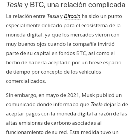
Tesla
y BTC
,
una relación complicada
n
t
La relación entre
y
ha sido un punto
Tesla
Bitcoin
a
especialmente delicado para el ecosistema de la
c
moneda digital, ya que los mercados vieron con
t
o
muy buenos ojos cuando la compañía invirtió
y
parte de su capital en fondos BTC
así como el
,
P
hecho de haberla aceptado por un breve espacio
u
de tiempo por concepto de los vehículos
b
l
comercializados.
i
c
Sin embargo, en mayo de 2021, Musk publicó un
i
comunicado donde informaba que
dejaría de
Tesla
d
aceptar pagos con la moneda digital a razón de las
a
altas emisiones de carbono asociadas al
d
funcionamiento de su red. Esta medida tuvo un