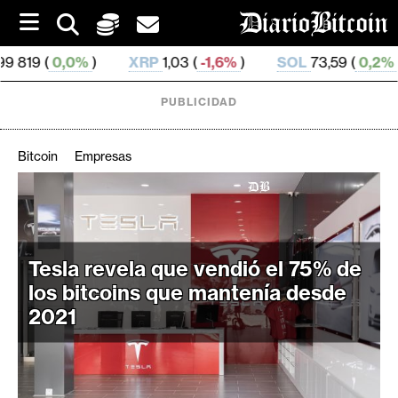
S
k
i
%
)
XRP
1,03 (
-1,6%
)
SOL
73,59 (
0,2%
)
TRX
0,3
p
t
o
PUBLICIDAD
c
o
n
Bitcoin
Empresas
t
e
C
n
r
t
i
Tesla revela que vendió el 75% de
p
t
los bitcoins que mantenía desde
o
2021
M
e
r