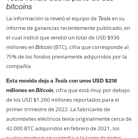
s
bitcoins
La información la reveló el equipo de
en su
Tesla
N
informe de ganancias recientemente publicado, en
o
el cual indicó que vendió un total de USD $936
t
millones en
(BTC)
cifra que corresponde al
a
Bitcoin
,
s
75% de los fondos previamente adquiridos por la
d
compañía.
e
P
Esta movida deja a
Tesla
con unos USD $218
r
cifra que está muy por debajo
millones en
Bitcoin
,
e
de los USD $1.260 millones reportados para el
n
s
primer trimestre de 2022. La fabricante de
a
automóviles eléctricos tenía originalmente cerca de
42.000 BTC adquiridos en febrero de 2021, los
cuales mantuvo en custodia a lo largo de todos