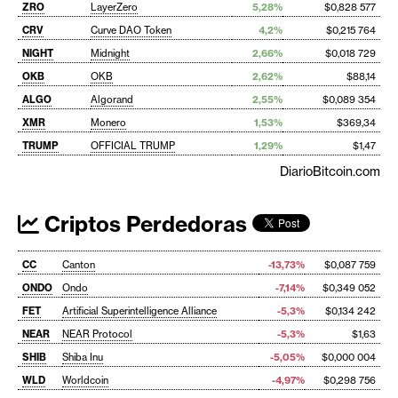
ZRO
LayerZero
5,28%
$0,828 577
CRV
Curve DAO Token
4,2%
$0,215 764
NIGHT
Midnight
2,66%
$0,018 729
OKB
OKB
2,62%
$88,14
ALGO
Algorand
2,55%
$0,089 354
XMR
Monero
1,53%
$369,34
TRUMP
OFFICIAL TRUMP
1,29%
$1,47
DiarioBitcoin.com
Criptos Perdedoras
CC
Canton
-13,73%
$0,087 759
ONDO
Ondo
-7,14%
$0,349 052
FET
Artificial Superintelligence Alliance
-5,3%
$0,134 242
NEAR
NEAR Protocol
-5,3%
$1,63
SHIB
Shiba Inu
-5,05%
$0,000 004
WLD
Worldcoin
-4,97%
$0,298 756