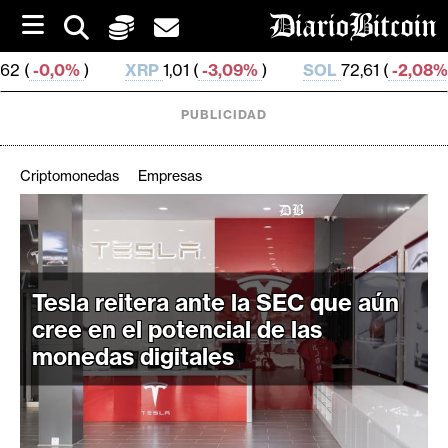
S
k
i
XRP
1,01 (
-3,09%
)
SOL
72,61 (
-2,08%
)
TRX
0,32
p
t
o
PUBLICIDAD
c
o
n
Criptomonedas
Empresas
t
e
C
n
r
t
i
Tesla reitera ante la SEC que aún
p
t
cree en el potencial de las
o
monedas digitales
M
e
r