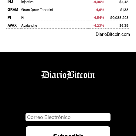
INJ
Injective
-4,96%
$4,48
GRAM
Gram (prev. Toncoin)
-4,6%
$1,33
PI
Pi
-4,54%
$0,088 258
AVAX
Avalanche
-4,23%
$6,39
DiarioBitcoin.com