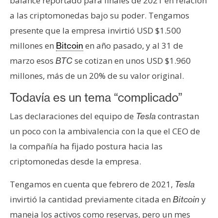
balance reportado para finales de 2021 en relación
n
a las criptomonedas bajo su poder. Tengamos
t
presente que la empresa invirtió USD $1.500
a
c
millones en
en año pasado, y al 31 de
Bitcoin
t
marzo esos
se cotizan en unos USD $1.960
BTC
o
millones, más de un 20% de su valor original.
y
P
Todavía es un tema “complicado”
u
Las declaraciones del equipo de
contrastan
Tesla
b
l
un poco con la ambivalencia con la que el CEO de
i
la compañía ha fijado postura hacia las
c
criptomonedas desde la empresa.
i
d
Tengamos en cuenta que febrero de 2021,
Tesla
a
invirtió la cantidad previamente citada en
y
Bitcoin
d
maneja los activos como reservas, pero un mes