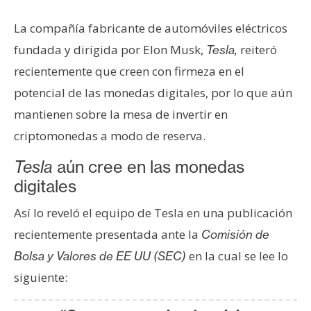
e
La compañía fabricante de automóviles eléctricos
r
e
fundada y dirigida por Elon Musk,
reiteró
Tesla,
u
recientemente que creen con firmeza en el
m
potencial de las monedas digitales, por lo que aún
mantienen sobre la mesa de invertir en
I
criptomonedas a modo de reserva.
A
Tesla
aún cree en las monedas
digitales
A
Así lo reveló el equipo de Tesla en una publicación
n
á
recientemente presentada ante la
Comisión de
l
en la cual se lee lo
Bolsa y Valores de EE UU (SEC)
i
siguiente:
s
i