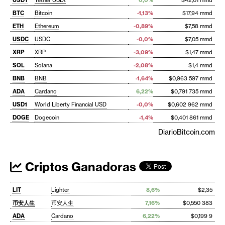
BTC
Bitcoin
-1,13%
$17,94 mmd
ETH
Ethereum
-0,89%
$7,58 mmd
USDC
USDC
-0,0%
$7,05 mmd
XRP
XRP
-3,09%
$1,47 mmd
SOL
Solana
-2,08%
$1,4 mmd
BNB
BNB
-1,64%
$0,963 597 mmd
ADA
Cardano
6,22%
$0,791 735 mmd
USD1
World Liberty Financial USD
-0,0%
$0,602 962 mmd
DOGE
Dogecoin
-1,4%
$0,401 861 mmd
DiarioBitcoin.com
Criptos Ganadoras
LIT
Lighter
8,6%
$2,35
币安人生
币安人生
7,16%
$0,550 383
ADA
Cardano
6,22%
$0,199 9