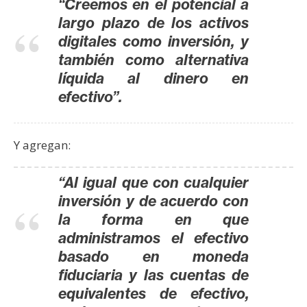
“Creemos en el potencial a
s
largo plazo de los activos
digitales como inversión, y
N
también como alternativa
o
líquida al dinero en
t
efectivo”.
a
s
d
Y agregan:
e
P
“Al igual que con cualquier
r
inversión y de acuerdo con
e
la forma en que
n
administramos el efectivo
s
basado en moneda
a
fiduciaria y las cuentas de
equivalentes de efectivo,