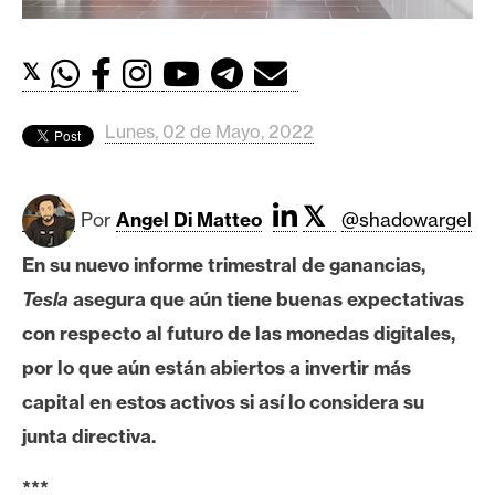
c
a
d
𝕏
o
s
Lunes, 02 de Mayo, 2022
B
𝕏
i
Por
Angel Di Matteo
@shadowargel
t
En su nuevo informe trimestral de ganancias,
c
o
Tesla
asegura que aún tiene buenas expectativas
i
con respecto al futuro de las monedas digitales,
n
por lo que aún están abiertos a invertir más
capital en estos activos si así lo considera su
E
junta directiva.
t
h
***