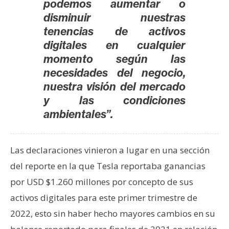
T
podemos aumentar o
e
disminuir nuestras
m
tenencias de activos
a
digitales en cualquier
s
momento según las
necesidades del negocio,
nuestra visión del mercado
R
e
y las condiciones
c
ambientales”.
u
r
Las declaraciones vinieron a lugar en una sección
s
o
del reporte en la que Tesla reportaba ganancias
s
por USD $1.260 millones por concepto de sus
activos digitales para este primer trimestre de
C
2022, esto sin haber hecho mayores cambios en su
o