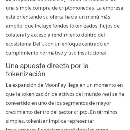
n
una simple compra de criptomonedas. La empresa
t
está orientando su oferta hacia un menú más
a
amplio, que incluye fondos tokenizados, flujos de
c
t
colateral y acceso a rendimiento dentro del
o
ecosistema DeFi, con un enfoque centrado en
y
cumplimiento normativo y uso institucional.
P
u
Una apuesta directa por la
b
tokenización
l
i
La expansión de MoonPay llega en un momento en
c
que la tokenización de activos del mundo real se ha
i
convertido en uno de los segmentos de mayor
d
crecimiento dentro del sector cripto. En términos
a
d
simples, tokenizar implica representar
instrumentos financieros tradicionales como