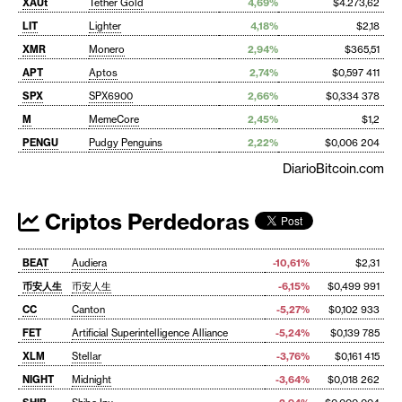
XAUt
Tether Gold
4,69%
$4.273,62
LIT
Lighter
4,18%
$2,18
XMR
Monero
2,94%
$365,51
APT
Aptos
2,74%
$0,597 411
SPX
SPX6900
2,66%
$0,334 378
M
MemeCore
2,45%
$1,2
PENGU
Pudgy Penguins
2,22%
$0,006 204
DiarioBitcoin.com
Criptos Perdedoras
BEAT
Audiera
-10,61%
$2,31
币安人生
币安人生
-6,15%
$0,499 991
CC
Canton
-5,27%
$0,102 933
FET
Artificial Superintelligence Alliance
-5,24%
$0,139 785
XLM
Stellar
-3,76%
$0,161 415
NIGHT
Midnight
-3,64%
$0,018 262