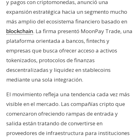
y pagos con criptomonedas, anunció una
s
expansión estratégica hacia un segmento mucho
más amplio del ecosistema financiero basado en
N
. La firma presentó MoonPay Trade, una
blockchain
o
t
plataforma orientada a bancos, fintechs y
a
empresas que busca ofrecer acceso a activos
s
tokenizados, protocolos de finanzas
d
descentralizadas y liquidez en stablecoins
e
P
mediante una sola integración.
r
El movimiento refleja una tendencia cada vez más
e
n
visible en el mercado. Las compañías cripto que
s
comenzaron ofreciendo rampas de entrada y
a
salida están tratando de convertirse en
proveedores de infraestructura para instituciones