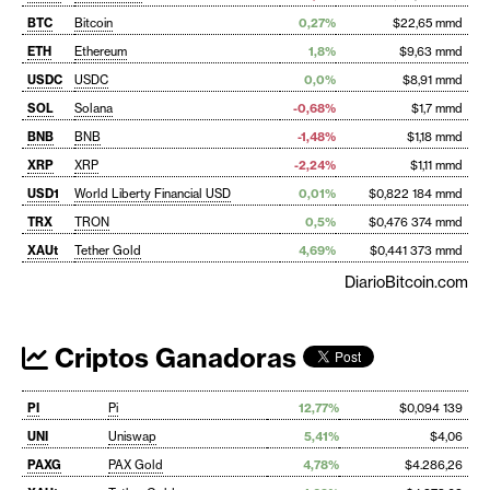
BTC
Bitcoin
0,27%
$22,65 mmd
ETH
Ethereum
1,8%
$9,63 mmd
USDC
USDC
0,0%
$8,91 mmd
SOL
Solana
-0,68%
$1,7 mmd
BNB
BNB
-1,48%
$1,18 mmd
XRP
XRP
-2,24%
$1,11 mmd
USD1
World Liberty Financial USD
0,01%
$0,822 184 mmd
TRX
TRON
0,5%
$0,476 374 mmd
XAUt
Tether Gold
4,69%
$0,441 373 mmd
DiarioBitcoin.com
Criptos Ganadoras
PI
Pi
12,77%
$0,094 139
UNI
Uniswap
5,41%
$4,06
PAXG
PAX Gold
4,78%
$4.286,26