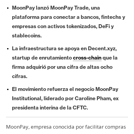
e
MoonPay lanzó MoonPay Trade, una
r
plataforma para conectar a bancos, fintechs y
e
empresas con activos tokenizados, DeFi y
u
m
stablecoins.
La infraestructura se apoya en Decent.xyz,
I
startup de enrutamiento
cross-chain
que la
A
firma adquirió por una cifra de altas ocho
cifras.
A
El movimiento refuerza el negocio MoonPay
n
Institutional, liderado por Caroline Pham, ex
á
l
presidenta interina de la CFTC.
i
s
MoonPay, empresa conocida por facilitar compras
i