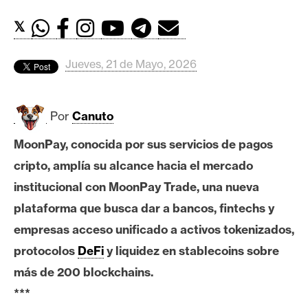
c
a
𝕏
d
o
Jueves, 21 de Mayo, 2026
s
Por
Canuto
B
i
MoonPay, conocida por sus servicios de pagos
t
cripto, amplía su alcance hacia el mercado
c
o
institucional con MoonPay Trade, una nueva
i
plataforma que busca dar a bancos, fintechs y
n
empresas acceso unificado a activos tokenizados,
protocolos
DeFi
y liquidez en stablecoins sobre
E
más de 200 blockchains.
t
***
h