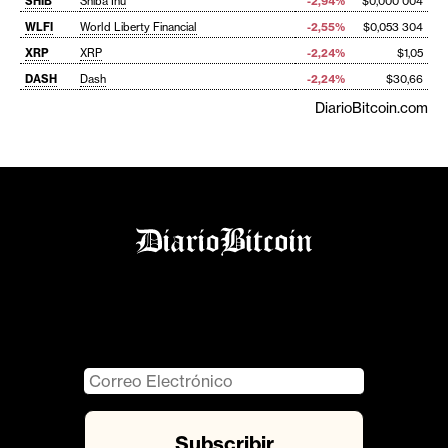
SHIB
Shiba Inu
-2,94%
$0,000 004
WLFI
World Liberty Financial
-2,55%
$0,053 304
XRP
XRP
-2,24%
$1,05
DASH
Dash
-2,24%
$30,66
DiarioBitcoin.com