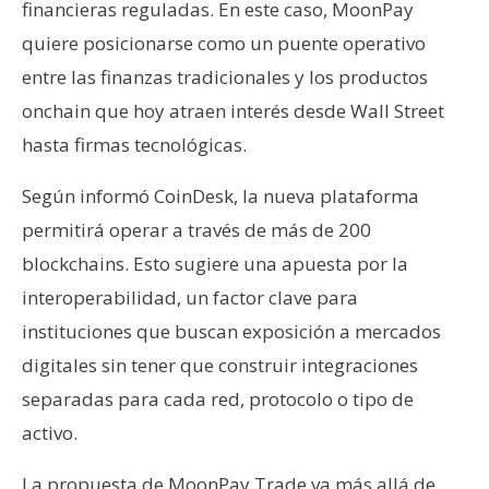
T
financieras reguladas. En este caso, MoonPay
e
quiere posicionarse como un puente operativo
m
entre las finanzas tradicionales y los productos
a
s
onchain que hoy atraen interés desde Wall Street
hasta firmas tecnológicas.
R
Según informó CoinDesk, la nueva plataforma
e
permitirá operar a través de más de 200
c
blockchains. Esto sugiere una apuesta por la
u
r
interoperabilidad, un factor clave para
s
instituciones que buscan exposición a mercados
o
digitales sin tener que construir integraciones
s
separadas para cada red, protocolo o tipo de
activo.
C
o
La propuesta de MoonPay Trade va más allá de