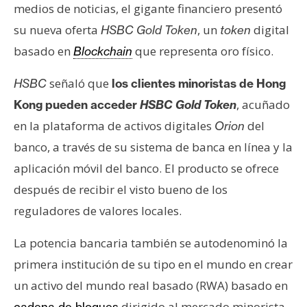
s
medios de noticias, el gigante financiero presentó
su nueva oferta
, un
digital
HSBC Gold Token
token
basado en
que representa oro físico.
Blockchain
N
o
señaló que
HSBC
los clientes minoristas de Hong
t
, acuñado
Kong pueden acceder
HSBC Gold Token
a
s
en la plataforma de activos digitales
del
Orion
d
banco, a través de su sistema de banca en línea y la
e
aplicación móvil del banco. El producto se ofrece
P
después de recibir el visto bueno de los
r
e
reguladores de valores locales.
n
s
La potencia bancaria también se autodenominó la
a
primera institución de su tipo en el mundo en crear
un activo del mundo real basado (RWA) basado en
dirigido al mercado minorista.
cadena de bloques