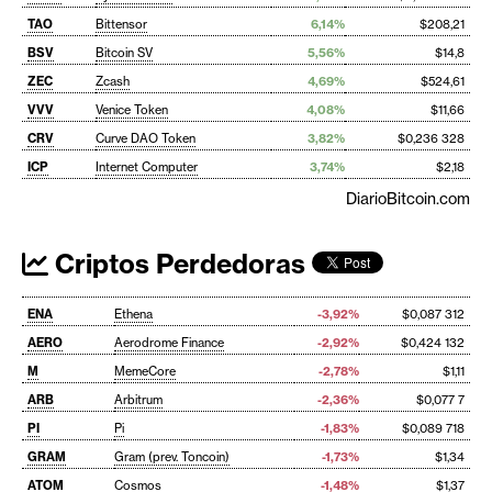
TAO
Bittensor
6,14%
$208,21
BSV
Bitcoin SV
5,56%
$14,8
ZEC
Zcash
4,69%
$524,61
VVV
Venice Token
4,08%
$11,66
CRV
Curve DAO Token
3,82%
$0,236 328
ICP
Internet Computer
3,74%
$2,18
DiarioBitcoin.com
Criptos Perdedoras
ENA
Ethena
-3,92%
$0,087 312
AERO
Aerodrome Finance
-2,92%
$0,424 132
M
MemeCore
-2,78%
$1,11
ARB
Arbitrum
-2,36%
$0,077 7
PI
Pi
-1,83%
$0,089 718
GRAM
Gram (prev. Toncoin)
-1,73%
$1,34
ATOM
Cosmos
-1,48%
$1,37