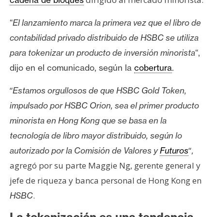
T
e
“
El lanzamiento marca la primera vez que el libro de
m
a
contabilidad privado distribuido de HSBC se utiliza
s
para tokenizar un producto de inversión minorista
“,
dijo en el comunicado, según la
cobertura
.
R
“
Estamos orgullosos de que HSBC Gold Token,
e
impulsado por HSBC Orion, sea el primer producto
c
u
minorista en Hong Kong que se basa en la
r
tecnología de libro mayor distribuido, según lo
s
“,
autorizado por la Comisión de Valores y
Futuros
o
agregó por su parte Maggie Ng, gerente general y
s
jefe de riqueza y banca personal de Hong Kong en
.
HSBC
C
o