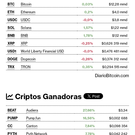
BTC
Bitcoin
0,03%
$12,28 mmd
ETH
Ethereum
0,2%
$4,0 mmd
USDC
USDC
-0,0%
$3,8 mmd
SOL
Solana
1,57%
$1,22 mmd
BNB
BNB
1,78%
$1,12 mmd
XRP
XRP
-0,25%
$0,626 319 mmd
USD1
World Liberty Financial USD
-0,0%
$0,476 481 mmd
DOGE
Dogecoin
-0,26%
$0,374 312 mmd
TRX
TRON
0,35%
$0,294 515 mmd
DiarioBitcoin.com
Criptos Ganadoras
BEAT
Audiera
27,66%
$3,34
PUMP
Pump.fun
16,56%
$0,002 688
CC
Canton
7,84%
$0,098 354
PYTH
Pyth Network
7,78%
$0,042 242