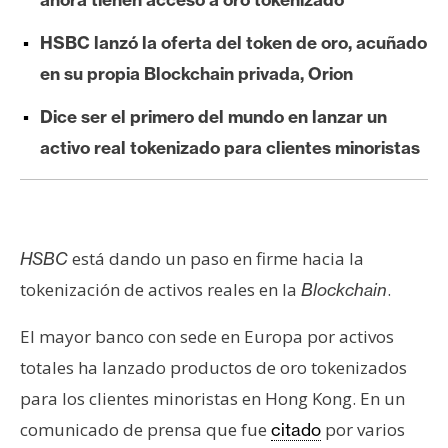
e
r
HSBC lanzó la oferta del token de oro, acuñado
e
en su propia Blockchain privada, Orion
u
Dice ser el primero del mundo en lanzar un
m
activo real tokenizado para clientes minoristas
I
A
está dando un paso en firme hacia la
HSBC
A
tokenización de activos reales en la
.
Blockchain
n
á
El mayor banco con sede en Europa por activos
l
totales ha lanzado productos de oro tokenizados
i
para los clientes minoristas en Hong Kong. En un
s
comunicado de prensa que fue
por varios
citado
i