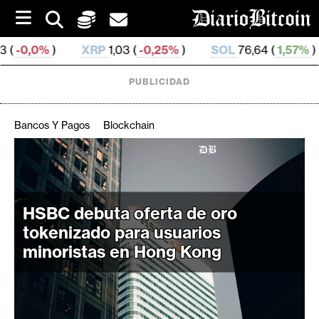
S
k
i
XRP
1,03 (
-0,25%
)
SOL
76,64 (
1,57%
)
TRX
0,32
p
t
o
PUBLICIDAD
c
o
n
Bancos Y Pagos
Blockchain
t
e
C
n
r
t
i
HSBC debuta oferta de oro
p
tokenizado para usuarios
t
minoristas en Hong Kong
o
M
e
r