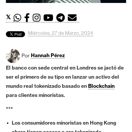
c
a
d
𝕏
o
s
Miércoles, 27 de Marzo, 2024
B
Por
Hannah Pérez
i
t
El banco con sede central en Londres se jactó de
c
ser el primero de su tipo en lanzar un activo del
o
mundo real tokenizado basado en
Blockchain
i
n
para clientes minoristas.
***
E
t
Los consumidores minoristas en Hong Kong
h
ahora tienen acceso a oro tokenizado