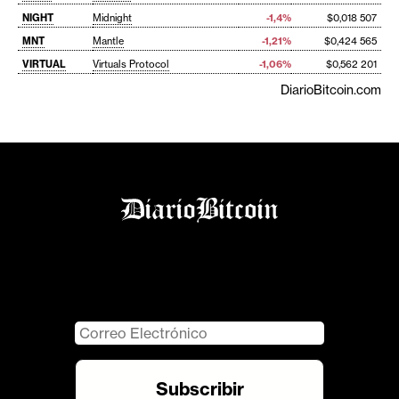
NIGHT
Midnight
-1,4%
$0,018 507
MNT
Mantle
-1,21%
$0,424 565
VIRTUAL
Virtuals Protocol
-1,06%
$0,562 201
DiarioBitcoin.com