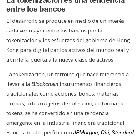
La tokenización es una tendencia
n
entre los bancos
t
a
El desarrollo se produce en medio de un interés
c
cada vez mayor entre los bancos por la
t
tokenización y los esfuerzos del gobierno de Hong
o
Kong para digitalizar los activos del mundo real y
y
abrirle la puerta a la nueva clase de activos.
P
u
La tokenización, un término que hace referencia a
b
l
llevar a la
instrumentos financieros
Blockchain
i
tradicionales como acciones, bonos, materias
c
primas, arte o objetos de colección, en forma de
i
tokens, se ha convertido en una tendencia
d
a
emergente en la industria financiera tradicional.
d
Bancos de alto perfil como
,
,
JPMorgan
Citi
Standard