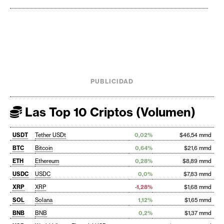
PUBLICIDAD
Las Top 10 Criptos (Volumen)
USDT
Tether USDt
0,02%
$46,54 mmd
BTC
Bitcoin
0,64%
$21,6 mmd
ETH
Ethereum
0,28%
$8,89 mmd
USDC
USDC
0,0%
$7,83 mmd
XRP
XRP
-1,28%
$1,68 mmd
SOL
Solana
1,12%
$1,65 mmd
BNB
BNB
0,2%
$1,37 mmd