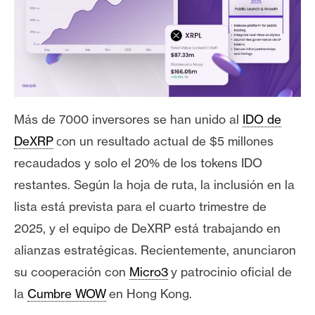
T
e
m
a
s
R
Más de 7000 inversores se han unido al
IDO de
e
c
DeXRP
on un resultado actual de $5 millones
c
recaudados y solo el 20% de los tokens IDO
u
restantes. Según la hoja de ruta, la inclusión en la
r
s
lista está prevista para el cuarto trimestre de
o
2025, y el equipo de DeXRP está trabajando en
s
alianzas estratégicas. Recientemente, anunciaron
su cooperación con
Micro3
y patrocinio oficial de
C
la
Cumbre WOW
en Hong Kong.
o