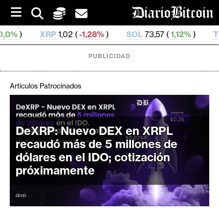
S
k
i
1,02 (
-1,28%
)
SOL
73,57 (
1,12%
)
TRX
0,327 111 (
0
p
t
o
PUBLICIDAD
c
o
n
Artículos Patrocinados
t
e
C
n
r
t
DeXRP: Nuevo DEX en XRPL
i
recaudó más de 5 millones de
p
dólares en el IDO; cotización
t
próximamente
o
M
e
r