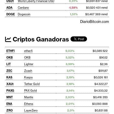
USD1
World Liberty Financial USD
0,01%
$0,691 837 mmd
ADA
Cardano
-1,58%
$0,520 431 mmd
DOGE
Dogecoin
1,51%
$0,467 369 mmd
DiarioBitcoin.com
Criptos Ganadoras
ETHFI
ether.fi
9,03%
$0,385 522
OKB
OKB
5,52%
$90,12
LIT
Lighter
3,59%
$2,36
ZEC
Zcash
3,17%
$511,87
KAS
Kaspa
2,19%
$0,026 161
XAUt
Tether Gold
2,18%
$4.322,27
PAXG
PAX Gold
2,14%
$4.333,32
MNT
Mantle
2,03%
$0,416 353
ENA
Ethena
2,01%
$0,093 888
ZRO
LayerZero
2,0%
$0,831 88