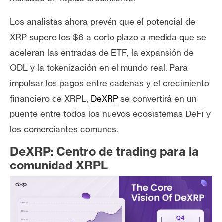
s
Los analistas ahora prevén que el potencial de
XRP supere los $6 a corto plazo a medida que se
N
o
aceleran las entradas de ETF, la expansión de
t
ODL y la tokenización en el mundo real. Para
a
impulsar los pagos entre cadenas y el crecimiento
s
financiero de XRPL,
DeXRP
se convertirá en un
d
e
puente entre todos los nuevos ecosistemas DeFi y
P
los comerciantes comunes.
r
DeXRP: Centro de trading para la
e
n
comunidad XRPL
s
a