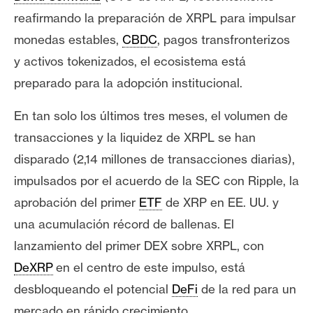
e
reafirmando la preparación de XRPL para impulsar
r
monedas estables,
CBDC
, pagos transfronterizos
e
y activos tokenizados, el ecosistema está
u
m
preparado para la adopción institucional.
En tan solo los últimos tres meses, el volumen de
I
transacciones y la liquidez de XRPL se han
A
disparado (2,14 millones de transacciones diarias),
impulsados por el acuerdo de la SEC con Ripple, la
A
aprobación del primer
ETF
de XRP en EE. UU. y
n
una acumulación récord de ballenas. El
á
lanzamiento del primer DEX sobre XRPL, con
l
i
DeXRP
en el centro de este impulso, está
s
desbloqueando el potencial
DeFi
de la red para un
i
mercado en rápido crecimiento.