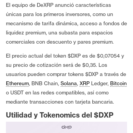
n
El equipo de DeXRP anunció características
t
únicas para los primeros inversores, como un
a
mecanismo de tarifa dinámica, acceso a fondos de
c
liquidez premium, una subasta para espacios
t
o
comerciales con descuento y pares premium.
y
El precio actual del token $DXP es de $0,07054 y
P
u
su precio de cotización será de $0,35. Los
b
usuarios pueden comprar tokens $DXP a través de
l
Ethereum
, BNB Chain,
Solana
,
XRP
Ledger,
Bitcoin
i
o USDT en las redes compatibles, así como
c
i
mediante transacciones con tarjeta bancaria.
d
Utilidad y Tokenomics del $DXP
a
d