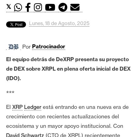
c
𝕏
a
d
o
Lunes, 18 de Agosto, 2025
s
Por
Patrocinador
B
El equipo detrás de DeXRP presenta su proyecto
i
t
de DEX sobre XRPL en plena oferta inicial de DEX
c
(IDO).
o
i
***
n
El
XRP
Ledger
está entrando en una nueva era de
crecimiento con recientes actualizaciones del
E
ecosistema y un mayor apoyo institucional. Con
t
h
David Schwartz
(CTO de XRPL) recientemente