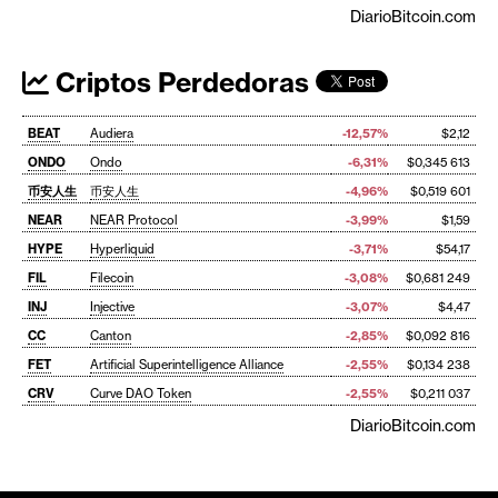
DiarioBitcoin.com
Criptos Perdedoras
BEAT
Audiera
-12,57%
$2,12
ONDO
Ondo
-6,31%
$0,345 613
币安人生
币安人生
-4,96%
$0,519 601
NEAR
NEAR Protocol
-3,99%
$1,59
HYPE
Hyperliquid
-3,71%
$54,17
FIL
Filecoin
-3,08%
$0,681 249
INJ
Injective
-3,07%
$4,47
CC
Canton
-2,85%
$0,092 816
FET
Artificial Superintelligence Alliance
-2,55%
$0,134 238
CRV
Curve DAO Token
-2,55%
$0,211 037
DiarioBitcoin.com