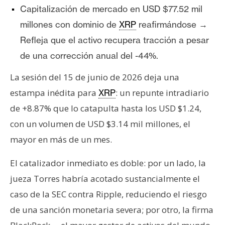
n
Capitalización de mercado en USD $77.52 mil
t
millones con dominio de
XRP
reafirmándose →
a
Refleja que el activo recupera tracción a pesar
c
de una corrección anual del -44%.
t
o
La sesión del 15 de junio de 2026 deja una
y
estampa inédita para
: un repunte intradiario
XRP
P
de +8.87% que lo catapulta hasta los USD $1.24,
u
b
con un volumen de USD $3.14 mil millones, el
l
mayor en más de un mes.
i
c
El catalizador inmediato es doble: por un lado, la
i
jueza Torres habría acotado sustancialmente el
d
caso de la SEC contra Ripple, reduciendo el riesgo
a
d
de una sanción monetaria severa; por otro, la firma