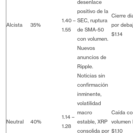
desenlace
positivo de la
Cierre di
1.40 –
SEC, ruptura
Alcista
35%
por deba
1.55
de SMA-50
$1.14
con volumen.
Nuevos
anuncios de
Ripple.
Noticias sin
confirmación
inminente,
volatilidad
macro
Caída co
1.14 –
Neutral
40%
estable, XRP
volumen 
1.28
consolida por
$1.10