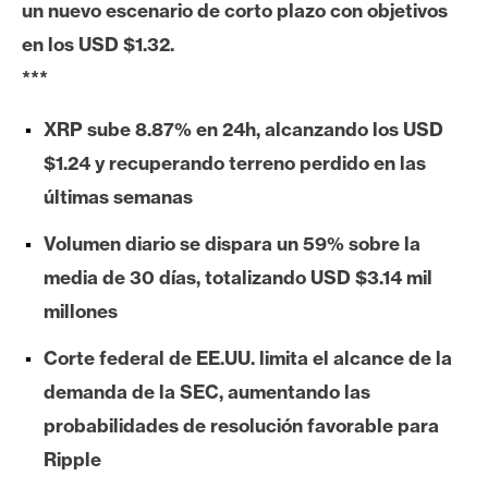
un nuevo escenario de corto plazo con objetivos
e
en los USD $1.32.
r
e
***
u
m
XRP sube 8.87% en 24h, alcanzando los USD
$1.24 y recuperando terreno perdido en las
últimas semanas
I
A
Volumen diario se dispara un 59% sobre la
media de 30 días, totalizando USD $3.14 mil
A
millones
n
Corte federal de EE.UU. limita el alcance de la
á
l
demanda de la SEC, aumentando las
i
probabilidades de resolución favorable para
s
Ripple
i