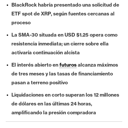
s
BlackRock habría presentado una solicitud de
ETF spot de XRP, según fuentes cercanas al
N
proceso
o
La SMA-30 situada en USD $1.25 opera como
t
a
resistencia inmediata; un cierre sobre ella
s
activaría continuación alcista
d
El interés abierto en
futuros
alcanza máximos
e
P
de tres meses y las tasas de financiamiento
r
pasan a terreno positivo
e
n
Liquidaciones en corto superan los 12 millones
s
de dólares en las últimas 24 horas,
a
amplificando la presión compradora