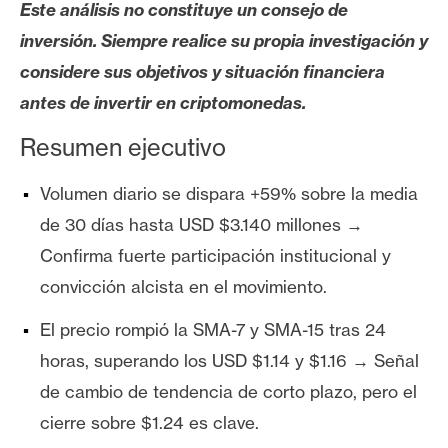
T
Este análisis no constituye un consejo de
e
inversión. Siempre realice su propia investigación y
m
considere sus objetivos y situación financiera
a
s
antes de invertir en criptomonedas.
Resumen ejecutivo
R
e
Volumen diario se dispara +59% sobre la media
c
de 30 días hasta USD $3.140 millones →
u
Confirma fuerte participación institucional y
r
convicción alcista en el movimiento.
s
o
El precio rompió la SMA-7 y SMA-15 tras 24
s
horas, superando los USD $1.14 y $1.16 → Señal
de cambio de tendencia de corto plazo, pero el
C
cierre sobre $1.24 es clave.
o