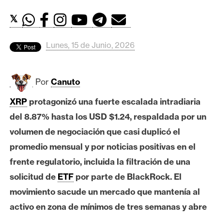
c
a
𝕏
d
o
Lunes, 15 de Junio, 2026
s
Por
Canuto
B
i
XRP
protagonizó una fuerte escalada intradiaria
t
del 8.87% hasta los USD $1.24, respaldada por un
c
o
volumen de negociación que casi duplicó el
i
promedio mensual y por noticias positivas en el
n
frente regulatorio, incluida la filtración de una
solicitud de
ETF
por parte de BlackRock. El
E
movimiento sacude un mercado que mantenía al
t
activo en zona de mínimos de tres semanas y abre
h