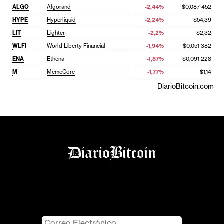
ALGO
Algorand
-2,44%
$0,087 452
HYPE
Hyperliquid
-2,24%
$54,39
LIT
Lighter
-2,2%
$2,32
WLFI
World Liberty Financial
-1,94%
$0,051 382
ENA
Ethena
-1,87%
$0,091 228
M
MemeCore
-1,77%
$1,14
DiarioBitcoin.com