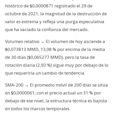
T
histórico de $0,0000871 registrado el 29 de
e
m
octubre de 2021; la magnitud de la destrucción de
a
valor es extrema y refleja una purga especulativa
s
que ha vaciado la confianza del mercado.
Volumen relativo → El volumen de hoy asciende a
R
$0,073813 MMD, 13,08 % por encima de la media
e
c
de 30 días ($0,065277 MMD), pero la tasa de
u
rotación diaria (2,93 %) sigue muy por debajo de lo
r
que requeriría un cambio de tendencia.
s
o
SMA-200 → El promedio móvil de 200 días se sitúa
s
en $0,0000061; con el precio actual un 31 % por
debajo de ese nivel, la estructura técnica es bajista
C
en todos los marcos temporales.
o