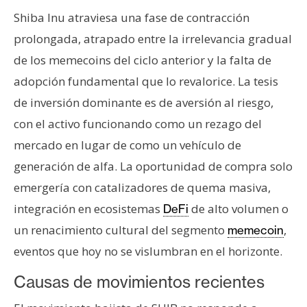
n
Shiba Inu atraviesa una fase de contracción
t
prolongada, atrapado entre la irrelevancia gradual
a
de los memecoins del ciclo anterior y la falta de
c
t
adopción fundamental que lo revalorice. La tesis
o
de inversión dominante es de aversión al riesgo,
y
con el activo funcionando como un rezago del
P
mercado en lugar de como un vehículo de
u
b
generación de alfa. La oportunidad de compra solo
l
emergería con catalizadores de quema masiva,
i
integración en ecosistemas
de alto volumen o
DeFi
c
un renacimiento cultural del segmento
,
memecoin
i
d
eventos que hoy no se vislumbran en el horizonte.
a
Causas de movimientos recientes
d