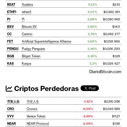
BEAT
Audiera
5,13%
$2,13
ETHFI
ether.fi
5,01%
$0,382 061
PI
Pi
3,89%
$0,090 965
BSV
Bitcoin SV
3,82%
$14,11
CC
Canton
3,78%
$0,092 277
FET
Artificial Superintelligence Alliance
3,62%
$0,138 966
PENGU
Pudgy Penguins
3,46%
$0,006 293
BGB
Bitget Token
3,45%
$1,65
KAS
Kaspa
3,3%
$0,026 427
DiarioBitcoin.com
Criptos Perdedoras
币安人生
币安人生
-7,42%
$0,510 258
CRO
Cronos
-6,59%
$0,049 589
VVV
Venice Token
-3,69%
$11,21
NEAR
NEAR Protocol
-2,58%
$1,59