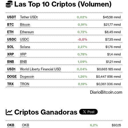
Las Top 10 Criptos (Volumen)
USDT
Tether USDt
0,02%
$45,58 mmd
BTC
Bitcoin
0,91%
$21,77 mmd
ETH
Ethereum
0,72%
$8,45 mmd
USDC
USDC
-0,0%
$7,35 mmd
SOL
Solana
2,27%
$1,76 mmd
XRP
XRP
0,78%
$1,4 mmd
BNB
BNB
1,09%
$1,21 mmd
USD1
World Liberty Financial USD
0,04%
$0,665 185 mmd
DOGE
Dogecoin
1,26%
$0,447 856 mmd
TRX
TRON
0,19%
$0,361 336 mmd
DiarioBitcoin.com
Criptos Ganadoras
OKB
OKB
6,2%
$93,15