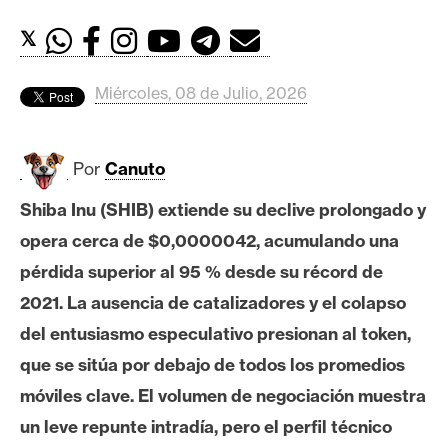
c
a
𝕏
d
o
Miércoles, 08 de Julio, 2026
s
Por
Canuto
B
i
Shiba Inu (SHIB) extiende su declive prolongado y
t
opera cerca de $0,0000042, acumulando una
c
o
pérdida superior al 95 % desde su récord de
i
2021. La ausencia de catalizadores y el colapso
n
del entusiasmo especulativo presionan al token,
que se sitúa por debajo de todos los promedios
E
móviles clave. El volumen de negociación muestra
t
un leve repunte intradía, pero el perfil técnico
h