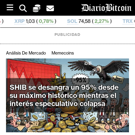
S
k
i
,78%
)
SOL
74,58 (
2,27%
)
TRX
0,327 39 (
0,19%
)
p
t
o
PUBLICIDAD
c
o
n
Análisis De Mercado
Memecoins
t
e
C
n
r
t
i
SHIB se desangra un 95% desde
p
su máximo histórico mientras el
t
interés especulativo colapsa
o
M
e
r