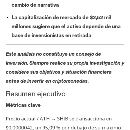
s
cambio de narrativa
La capitalización de mercado de $2,52 mil
N
millones sugiere que el activo depende de una
o
base de inversionistas en retirada
t
a
s
Este análisis no constituye un consejo de
d
inversión. Siempre realice su propia investigación y
e
considere sus objetivos y situación financiera
P
r
antes de invertir en criptomonedas.
e
Resumen ejecutivo
n
s
Métricas clave
a
Precio actual / ATH → SHIB se transacciona en
$0,0000042, un 95,09 % por debajo de su máximo