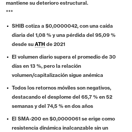
mantiene su deterioro estructural.
e
***
r
e
SHIB cotiza a $0,0000042, con una caída
u
m
diaria del 1,08 % y una pérdida del 95,09 %
desde su
ATH
de 2021
I
El volumen diario supera el promedio de 30
A
días en 13 %, pero la relación
volumen/capitalización sigue anémica
A
Todos los retornos móviles son negativos,
n
destacando el desplome del 65,7 % en 52
á
l
semanas y del 74,5 % en dos años
i
El SMA-200 en $0,0000061 se erige como
s
i
resistencia dinámica inalcanzable sin un