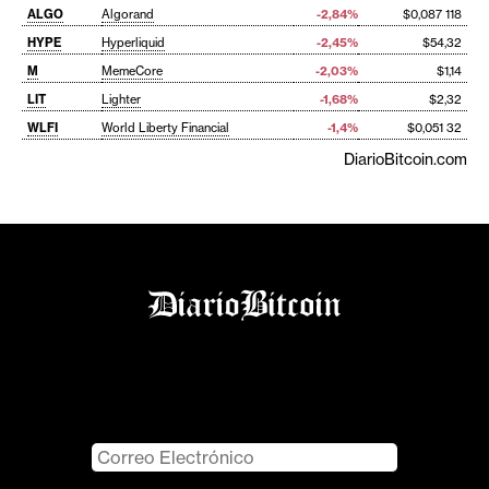
ALGO
Algorand
-2,84%
$0,087 118
HYPE
Hyperliquid
-2,45%
$54,32
M
MemeCore
-2,03%
$1,14
LIT
Lighter
-1,68%
$2,32
WLFI
World Liberty Financial
-1,4%
$0,051 32
DiarioBitcoin.com