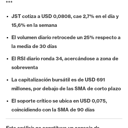
***
e
r
JST cotiza a USD 0,0808, cae 2,7% en el día y
e
15,6% en la semana
u
m
El volumen diario retrocede un 25% respecto a
la media de 30 días
I
El RSI diario ronda 34, acercándose a zona de
A
sobreventa
La capitalización bursátil es de USD 691
A
n
millones, por debajo de las SMA de corto plazo
á
El soporte crítico se ubica en USD 0,075,
l
i
coincidiendo con la SMA de 90 días
s
i
Este análisis no constituye un consejo de