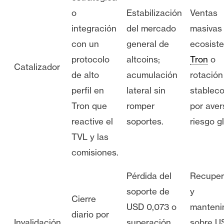
o
Estabilización
Ventas
integración
del mercado
masivas 
con un
general de
ecosist
protocolo
altcoins;
Tron
o
Catalizador
de alto
acumulación
rotación
perfil en
lateral sin
stableco
Tron que
romper
por aver
reactive el
soportes.
riesgo g
TVL y las
comisiones.
Pérdida del
Recuper
soporte de
y
Cierre
USD 0,073 o
manteni
diario por
Invalidación
superación
sobre U