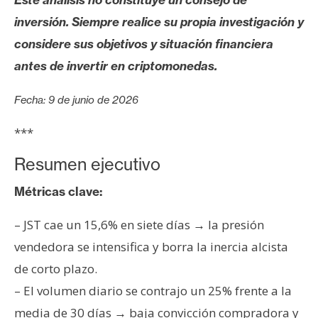
s
inversión. Siempre realice su propia investigación y
considere sus objetivos y situación financiera
N
antes de invertir en criptomonedas.
o
t
Fecha: 9 de junio de 2026
a
s
***
d
e
Resumen ejecutivo
P
Métricas clave:
r
e
– JST cae un 15,6% en siete días → la presión
n
vendedora se intensifica y borra la inercia alcista
s
a
de corto plazo.
– El volumen diario se contrajo un 25% frente a la
media de 30 días → baja convicción compradora y