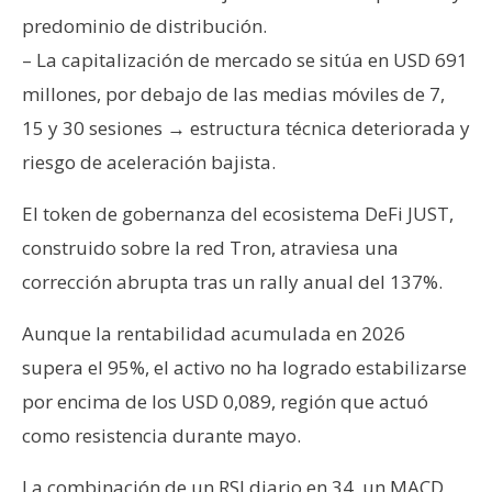
T
predominio de distribución.
e
m
– La capitalización de mercado se sitúa en USD 691
a
millones, por debajo de las medias móviles de 7,
s
15 y 30 sesiones → estructura técnica deteriorada y
riesgo de aceleración bajista.
R
e
El token de gobernanza del ecosistema DeFi JUST,
c
construido sobre la red Tron, atraviesa una
u
corrección abrupta tras un rally anual del 137%.
r
s
Aunque la rentabilidad acumulada en 2026
o
supera el 95%, el activo no ha logrado estabilizarse
s
por encima de los USD 0,089, región que actuó
como resistencia durante mayo.
C
o
La combinación de un RSI diario en 34, un MACD