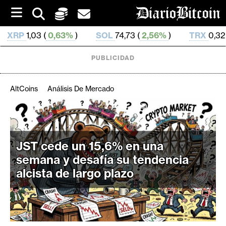
S
k
i
%
)
SOL
74,73 (
2,56%
)
TRX
0,327 279 (
0,17%
)
p
t
o
PUBLICIDAD
c
o
n
AltCoins
Análisis De Mercado
t
e
C
n
r
t
i
JST cede un 15,6% en una
p
semana y desafía su tendencia
t
alcista de largo plazo
o
M
e
r