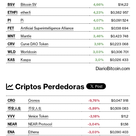
BSV
Bitcoin SV
4,66%
$14,22
ETHFI
ether.fi
4,23%
$0,382 957
PI
Pi
4,07%
$0,091 524
FET
Artificial Superintelligence Alliance
3,82%
$0,138 694
MNT
Mantle
3,46%
$0,423 748
CRV
Curve DAO Token
3,18%
$0,223 068
WLD
Worldcoin
3,03%
$0,306 701
KAS
Kaspa
3,0%
$0,026 433
DiarioBitcoin.com
Criptos Perdedoras
CRO
Cronos
-9,76%
$0,047 918
币安人生
币安人生
-5,89%
$0,509 083
VVV
Venice Token
-3,18%
$11,2
NEAR
NEAR Protocol
-3,04%
$1,58
ENA
Ethena
-3,03%
$0,090 403