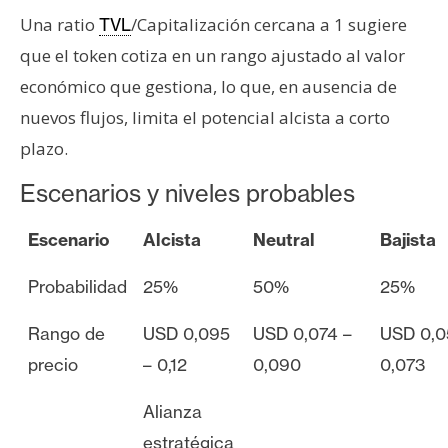
Una ratio
/Capitalización cercana a 1 sugiere
TVL
que el token cotiza en un rango ajustado al valor
económico que gestiona, lo que, en ausencia de
nuevos flujos, limita el potencial alcista a corto
plazo.
Escenarios y niveles probables
Escenario
Alcista
Neutral
Bajista
Probabilidad
25%
50%
25%
Rango de
USD 0,095
USD 0,074 –
USD 0,0
precio
– 0,12
0,090
0,073
Alianza
estratégica