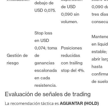
debajo de
de USD
0,090 d
USD 0,075.
0,090 sin
tres día
volumen.
consecut
Stop loss
Mantene
en USD
en liqui
0,074; toma
Posiciones
estable;
Gestión de
de
reducidas
abrir lar
riesgo
ganancias
con trailing
hasta
escalonada
stop del 4%.
confirm
en cada
de suelo
resistencia.
Evaluación de señales de trading
La recomendación táctica es
AGUANTAR (HOLD)