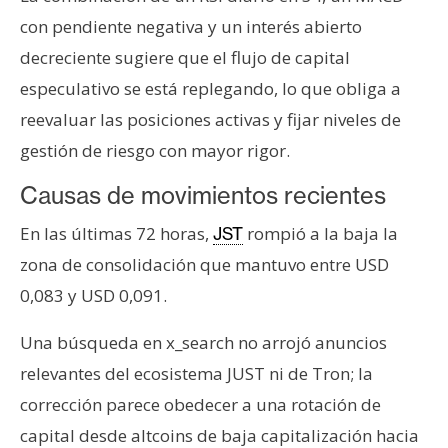
n
con pendiente negativa y un interés abierto
t
decreciente sugiere que el flujo de capital
a
especulativo se está replegando, lo que obliga a
c
t
reevaluar las posiciones activas y fijar niveles de
o
gestión de riesgo con mayor rigor.
y
P
Causas de movimientos recientes
u
En las últimas 72 horas,
rompió a la baja la
JST
b
zona de consolidación que mantuvo entre USD
l
i
0,083 y USD 0,091.
c
i
Una búsqueda en x_search no arrojó anuncios
d
relevantes del ecosistema JUST ni de Tron; la
a
corrección parece obedecer a una rotación de
d
capital desde altcoins de baja capitalización hacia