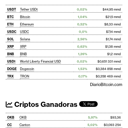
USDT
Tether USDt
0,02%
$44,95 mmd
BTC
Bitcoin
1,04%
$21,5 mmd
ETH
Ethereum
0,52%
$8,33 mmd
USDC
USDC
0,0%
$7,14 mmd
SOL
Solana
2,56%
$1,74 mmd
XRP
XRP
0,63%
$1,38 mmd
BNB
BNB
1,26%
$1,2 mmd
USD1
World Liberty Financial USD
0,02%
$0,651 331 mmd
DOGE
Dogecoin
1,53%
$0,384 858 mmd
TRX
TRON
0,17%
$0,358 469 mmd
DiarioBitcoin.com
Criptos Ganadoras
OKB
OKB
5,97%
$93,36
CC
Canton
5,02%
$0,093 254