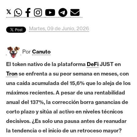
c
a
𝕏
d
o
Martes, 09 de Junio, 2026
s
Por
Canuto
B
i
El token nativo de la plataforma
DeFi
JUST en
t
Tron
se enfrenta a su peor semana en meses, con
c
o
una caída acumulada del 15,6% que lo aleja de los
i
máximos recientes. A pesar de una rentabilidad
n
anual del 137%, la corrección borra ganancias de
corto plazo y sitúa al activo en niveles técnicos
E
decisivos. ¿Es solo una pausa antes de reanudar
t
la tendencia o el inicio de un retroceso mayor?
h