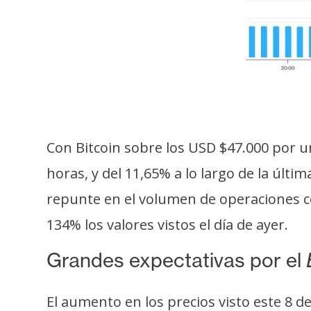
o
s
C
o
n
t
Con Bitcoin sobre los USD $47.000 por un
a
c
horas, y del 11,65% a lo largo de la úl
t
repunte en el volumen de operaciones co
o
y
134% los valores vistos el día de ayer.
P
Grandes expectativas por el
u
b
l
El aumento en los precios visto este 8 d