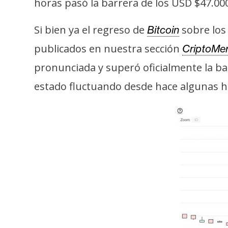
horas pasó la barrera de los USD $47.00
s
a
Si bien ya el regreso de
sobre los
Bitcoin
publicados en nuestra sección
CriptoMe
T
pronunciada y superó oficialmente la ba
e
m
estado fluctuando desde hace algunas hor
a
s
R
e
c
u
r
s