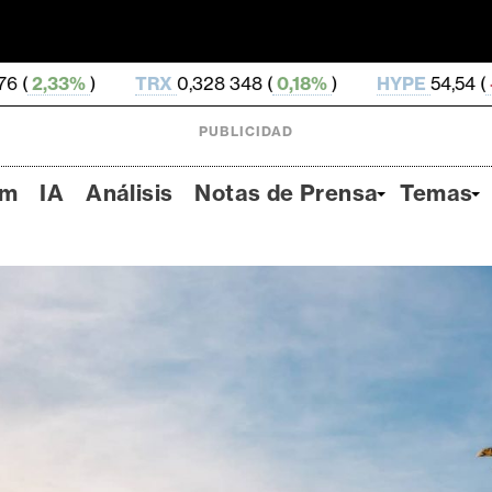
RX
0,328 348 (
0,18%
)
HYPE
54,54 (
-2,89%
)
DOG
PUBLICIDAD
um
IA
Análisis
Notas de Prensa
Temas