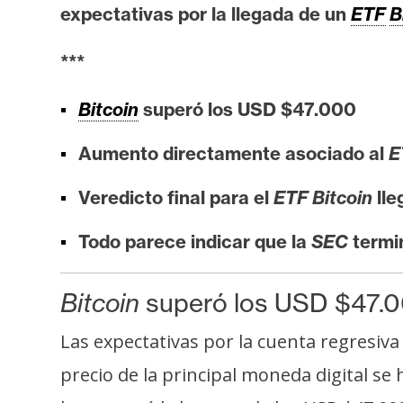
i
expectativas por la llegada de un
ETF
B
s
i
***
s
Bitcoin
superó los USD $47.000
N
Aumento directamente asociado al
E
o
t
Veredicto final para el
ETF Bitcoin
lle
a
Todo parece indicar que la
SEC
termi
s
d
e
Bitcoin
superó los USD $47.0
P
Las expectativas por la cuenta regresiva
r
e
precio de la principal moneda digital s
n