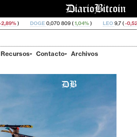
E
0,070 809 (
1,04%
)
LEO
9,7 (
-0,52%
)
ZEC
503,17
Recursos
Contacto
Archivos