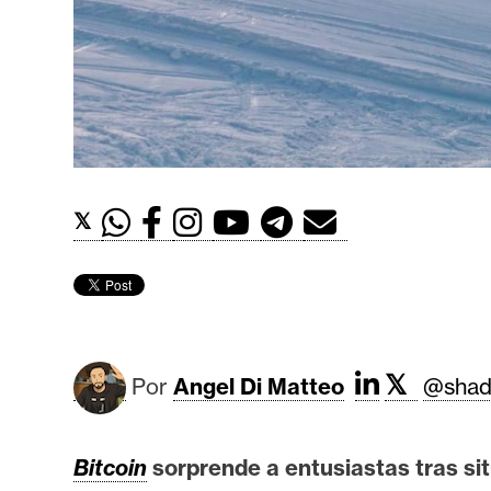
t
h
e
r
e
u
m
𝕏
I
A
𝕏
A
Por
Angel Di Matteo
@shad
n
á
Bitcoin
sorprende a entusiastas tras si
l