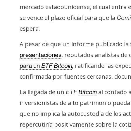
i
mercado estadounidense, el cual entra e
c
se vence el plazo oficial para que la
Comis
i
d
espera.
a
d
A pesar de que un informe publicado la
, reputados analistas de
presentaciones
ratificando las expe
para un
ETF Bitcoin
,
confirmada por fuentes cercanas, docum
La llegada de un
al contado 
ETF
Bitcoin
inversionistas de alto patrimonio puedan
que no implica la autocustodia de los act
repercutiría positivamente sobre la cot