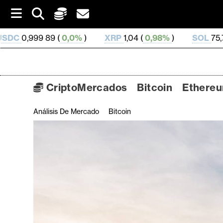
S
k
i
0%
)
XRP
1,04 (
0,98%
)
SOL
75,76 (
2,33%
)
T
p
t
o
c
o
CriptoMercados
Bitcoin
Ethere
n
t
Análisis De Mercado
Bitcoin
C
e
n
r
t
i
p
t
o
M
e