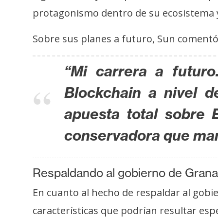
s
protagonismo dentro de su ecosistema 
a
Sobre sus planes a futuro, Sun comentó
T
e
“Mi carrera a futuro
m
Blockchain a nivel 
a
s
apuesta total sobre 
conservadora que mant
R
e
c
Respaldando al gobierno de Gran
u
En cuanto al hecho de respaldar al gobi
r
s
características que podrían resultar es