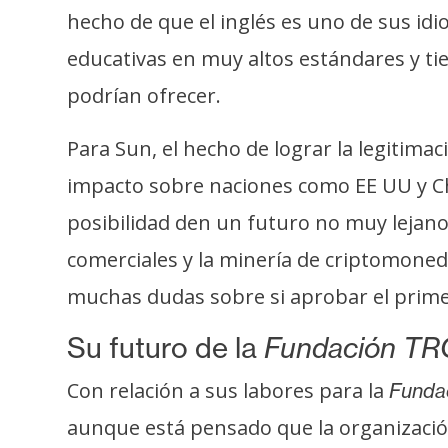
o
hecho de que el inglés es uno de sus id
s
educativas en muy altos estándares y ti
podrían ofrecer.
C
o
Para Sun, el hecho de lograr la legitimac
n
impacto sobre naciones como EE UU y Chi
t
a
posibilidad den un futuro no muy lejano
c
comerciales y la minería de criptomoned
t
o
muchas dudas sobre si aprobar el prim
y
Su futuro de la
Fundación T
P
u
Con relación a sus labores para la
Funda
b
aunque está pensado que la organizació
l