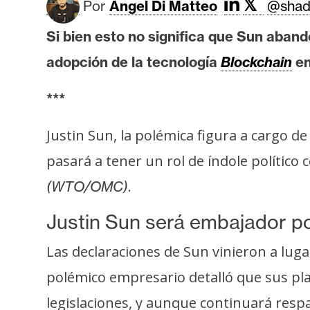
𝕏
Por
Angel Di Matteo
@shad
i
s
Si bien esto no significa que Sun aband
i
adopción de la tecnología
Blockchain
en
s
***
N
o
Justin Sun, la polémica figura a cargo de
t
pasará a tener un rol de índole polític
a
.
(WTO/OMC)
s
d
Justin Sun será embajador po
e
P
Las declaraciones de Sun vinieron a luga
r
polémico empresario detalló que sus pl
e
n
legislaciones, y aunque continuará resp