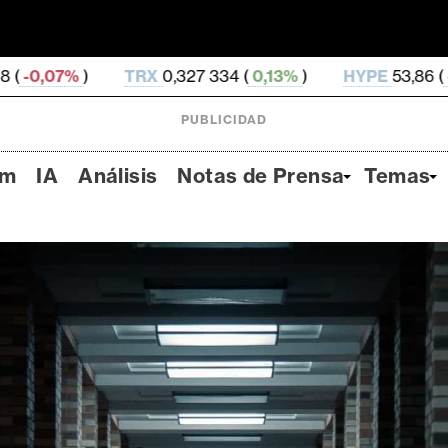
,327 334 (
0,13%
)
HYPE
53,86 (
-4,23%
)
DOGE
0,
PUBLICIDAD
um
IA
Análisis
Notas de Prensa
Temas