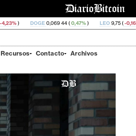
069 44 (
0,47%
)
LEO
9,75 (
-0,16%
)
ZEC
510,78 (
2
Recursos
Contacto
Archivos