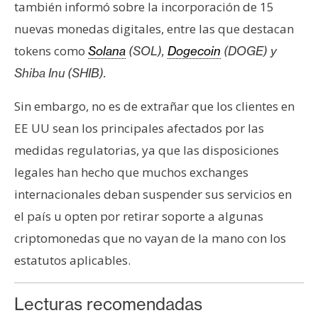
también informó sobre la incorporación de 15
n
nuevas monedas digitales, entre las que destacan
t
a
tokens como
Solana
(SOL),
Dogecoin
(DOGE) y
c
Shiba Inu (SHIB).
t
o
Sin embargo, no es de extrañar que los clientes en
y
EE UU sean los principales afectados por las
P
medidas regulatorias, ya que las disposiciones
u
b
legales han hecho que muchos exchanges
l
internacionales deban suspender sus servicios en
i
el país u opten por retirar soporte a algunas
c
criptomonedas que no vayan de la mano con los
i
d
estatutos aplicables.
a
d
Lecturas recomendadas