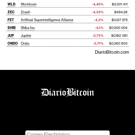
WLD
Worldcoin
-4,45%
$0,301 411
ZEC
Zcash
-4,33%
$494,38
FET
Artificial Superintelligence Alliance
-4,3%
$0,137 575
SHIB
Shiba Inu
-4,1%
$0,000 004
JUP
Jupiter
-3,73%
$0,182 081
ONDO
Ondo
-3,71%
$0,360 803
DiarioBitcoin.com