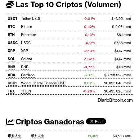
Las Top 10 Criptos (Volumen)
USDT
Tether USDt
-0,01%
$43,95 mmd
BTC
Bitcoin
-0,42%
$19,06 mmd
ETH
Ethereum
-0,13%
$8,1 mmd
USDC
USDC
-0,0%
$7,35 mmd
XRP
XRP
-3,13%
$1,47 mmd
SOL
Solana
-1,82%
$1,47 mmd
BNB
BNB
-0,77%
$1,0 mmd
ADA
Cardano
6,07%
$0,758 828 mmd
USD1
World Liberty Financial USD
0,02%
$0,625 043 mmd
TRX
TRON
-0,26%
$0,435 026 mmd
DiarioBitcoin.com
Criptos Ganadoras
币安人生
币安人生
11,36%
$0,563 489