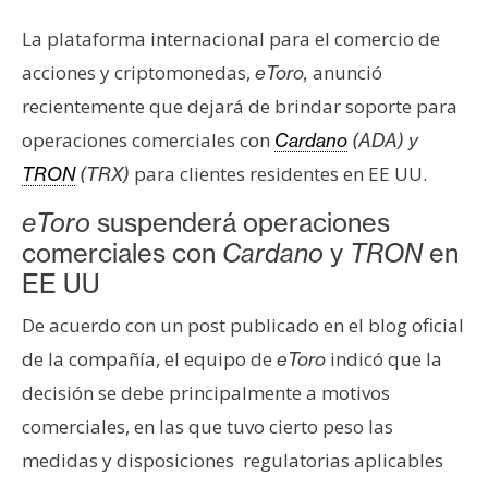
e
La plataforma internacional para el comercio de
r
acciones y criptomonedas,
anunció
eToro,
e
u
recientemente que dejará de brindar soporte para
m
operaciones comerciales con
Cardano
(ADA) y
para clientes residentes en EE UU.
TRON
(TRX)
I
eToro
suspenderá operaciones
A
comerciales con
Cardano
y
TRON
en
EE UU
A
De acuerdo con un post publicado en el blog oficial
n
de la compañía, el equipo de
indicó que la
eToro
á
l
decisión se debe principalmente a motivos
i
comerciales, en las que tuvo cierto peso las
s
medidas y disposiciones regulatorias aplicables
i