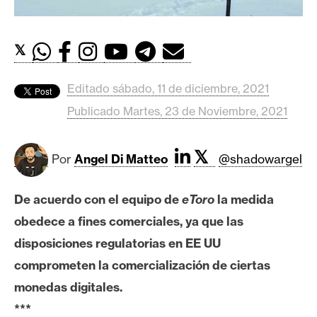
c
a
d
𝕏
o
s
Editado sábado, 11 de diciembre, 2021
Publicado Martes, 23 de Noviembre, 2021
B
i
𝕏
t
Por
Angel Di Matteo
@shadowargel
c
o
De acuerdo con el equipo de
eToro
la medida
i
obedece a fines comerciales, ya que las
n
disposiciones regulatorias en EE UU
comprometen la comercialización de ciertas
E
monedas digitales.
t
***
h