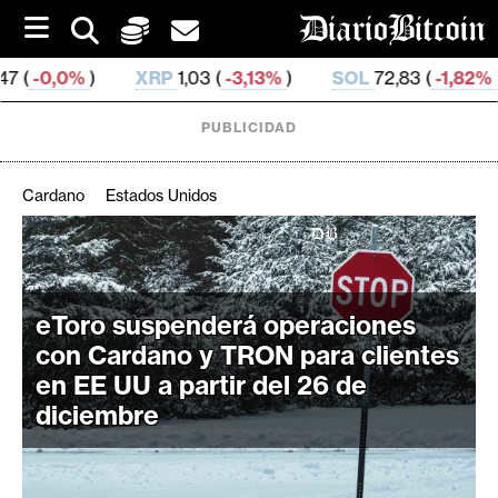
S
k
i
XRP
1,03 (
-3,13%
)
SOL
72,83 (
-1,82%
)
TRX
0,
p
t
o
PUBLICIDAD
c
o
n
Cardano
Estados Unidos
t
e
C
n
r
t
i
eToro suspenderá operaciones
p
con Cardano y TRON para clientes
t
en EE UU a partir del 26 de
o
diciembre
M
e
r