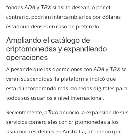
T
fondos
y
si así lo desean, o por el
ADA
TRX
e
m
contrario, podrían intercambiarlos por dólares
a
estadounidenses en caso de preferirlo.
s
Ampliando el catálogo de
criptomonedas y expandiendo
R
operaciones
e
c
A pesar de que las operaciones con
y
se
ADA
TRX
u
verán suspendidas, la plataforma indicó que
r
estará incorporando más monedas digitales para
s
todos sus usuarios a nivel internacional.
o
s
Recientemente,
anunció la expansión de sus
eToro
servicios comerciales con criptomonedas a los
C
usuarios residentes en Australia, al tiempo que
o