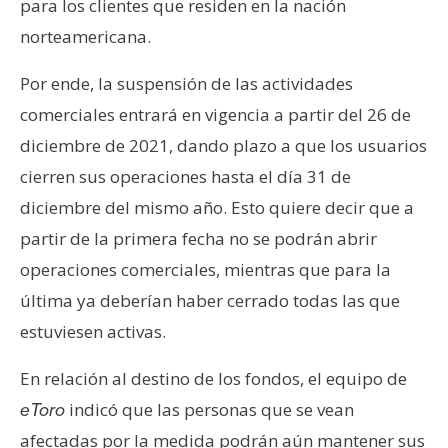
para los clientes que residen en la nación
s
norteamericana.
N
Por ende, la suspensión de las actividades
o
comerciales entrará en vigencia a partir del 26 de
t
diciembre de 2021, dando plazo a que los usuarios
a
cierren sus operaciones hasta el día 31 de
s
d
diciembre del mismo año. Esto quiere decir que a
e
partir de la primera fecha no se podrán abrir
P
operaciones comerciales, mientras que para la
r
última ya deberían haber cerrado todas las que
e
n
estuviesen activas.
s
a
En relación al destino de los fondos, el equipo de
indicó que las personas que se vean
eToro
afectadas por la medida podrán aún mantener sus