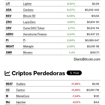
LIT
Lighter
8,52%
$2,28
ADA
Cardano
6,07%
$0,202 442
BSV
Bitcoin SV
5,06%
$13,54
ZRO
LayerZero
4,99%
$0,814 131
CRV
Curve DAO Token
4,71%
$0,214 114
AERO
Aerodrome Finance
3,24%
$0,437 23
PI
Pi
2,84%
$0,089 647
NIGHT
Midnight
2,59%
$0,019 118
XMR
Monero
1,4%
$367,71
DiarioBitcoin.com
Criptos Perdedoras
BEAT
Audiera
-11,96%
$2,06
CC
Canton
-11,69%
$0,091 716
M
MemeCore
-7,44%
$1,12
INJ
Injective
-6,12%
$4,6