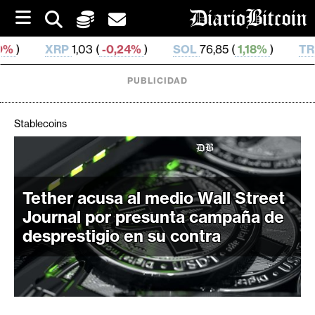
S
k
i
03 (
-0,24%
)
SOL
76,85 (
1,18%
)
TRX
0,329 827 (
0
p
t
o
PUBLICIDAD
c
o
n
Stablecoins
t
e
C
n
r
t
i
Tether acusa al medio Wall Street
p
Journal por presunta campaña de
t
desprestigio en su contra
o
M
e
r