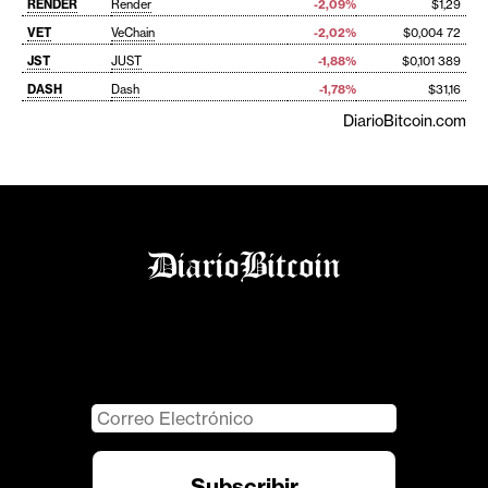
RENDER
Render
-2,09%
$1,29
VET
VeChain
-2,02%
$0,004 72
JST
JUST
-1,88%
$0,101 389
DASH
Dash
-1,78%
$31,16
DiarioBitcoin.com