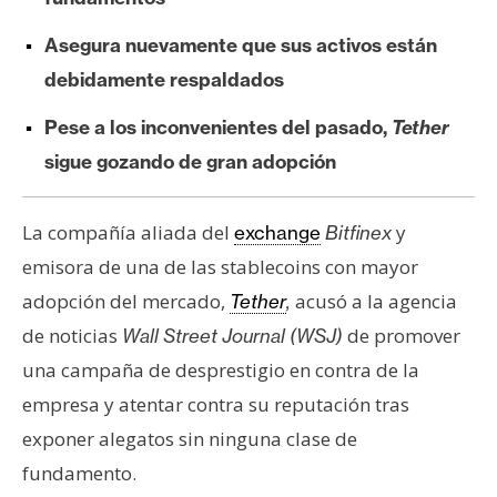
e
Asegura nuevamente que sus activos están
r
e
debidamente respaldados
u
Pese a los inconvenientes del pasado,
Tether
m
sigue gozando de gran adopción
I
La compañía aliada del
y
exchange
Bitfinex
A
emisora de una de las stablecoins con mayor
adopción del mercado,
acusó a la agencia
Tether
,
A
de noticias
de promover
Wall Street Journal (WSJ)
n
á
una campaña de desprestigio en contra de la
l
empresa y atentar contra su reputación tras
i
exponer alegatos sin ninguna clase de
s
fundamento.
i