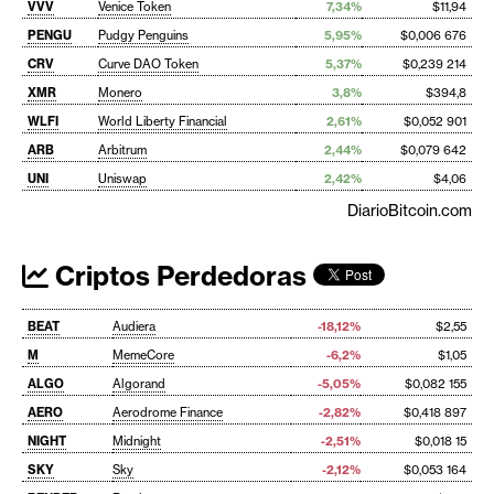
VVV
Venice Token
7,34%
$11,94
PENGU
Pudgy Penguins
5,95%
$0,006 676
CRV
Curve DAO Token
5,37%
$0,239 214
XMR
Monero
3,8%
$394,8
WLFI
World Liberty Financial
2,61%
$0,052 901
ARB
Arbitrum
2,44%
$0,079 642
UNI
Uniswap
2,42%
$4,06
DiarioBitcoin.com
Criptos Perdedoras
BEAT
Audiera
-18,12%
$2,55
M
MemeCore
-6,2%
$1,05
ALGO
Algorand
-5,05%
$0,082 155
AERO
Aerodrome Finance
-2,82%
$0,418 897
NIGHT
Midnight
-2,51%
$0,018 15
SKY
Sky
-2,12%
$0,053 164