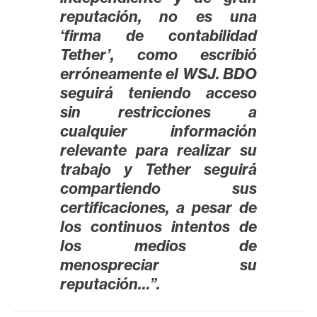
n
reputación, no es una
t
‘firma de contabilidad
a
Tether’, como escribió
c
erróneamente el WSJ. BDO
t
seguirá teniendo acceso
o
sin restricciones a
y
cualquier información
P
relevante para realizar su
u
trabajo y Tether seguirá
b
compartiendo sus
l
i
certificaciones, a pesar de
c
los continuos intentos de
i
los medios de
d
menospreciar su
a
reputación…”.
d