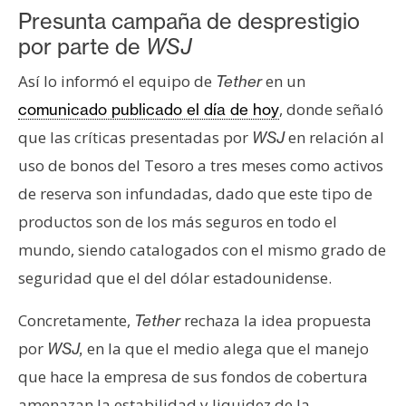
s
Presunta campaña de desprestigio
por parte de
WSJ
N
Así lo informó el equipo de
en un
Tether
o
, donde señaló
comunicado publicado el día de hoy
t
que las críticas presentadas por
en relación al
WSJ
a
s
uso de bonos del Tesoro a tres meses como activos
d
de reserva son infundadas, dado que este tipo de
e
productos son de los más seguros en todo el
P
mundo, siendo catalogados con el mismo grado de
r
e
seguridad que el del dólar estadounidense.
n
s
Concretamente,
rechaza la idea propuesta
Tether
a
por
en la que el medio alega que el manejo
WSJ,
que hace la empresa de sus fondos de cobertura
amenazan la estabilidad y liquidez de la