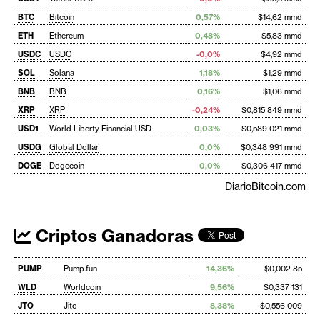
BTC
Bitcoin
0,57%
$14,62 mmd
ETH
Ethereum
0,48%
$5,83 mmd
USDC
USDC
-0,0%
$4,92 mmd
SOL
Solana
1,18%
$1,29 mmd
BNB
BNB
0,16%
$1,06 mmd
XRP
XRP
-0,24%
$0,815 849 mmd
USD1
World Liberty Financial USD
0,03%
$0,589 021 mmd
USDG
Global Dollar
0,0%
$0,348 991 mmd
DOGE
Dogecoin
0,0%
$0,306 417 mmd
DiarioBitcoin.com
Criptos Ganadoras
PUMP
Pump.fun
14,36%
$0,002 85
WLD
Worldcoin
9,56%
$0,337 131
JTO
Jito
8,38%
$0,556 009