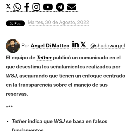
c
𝕏
a
d
o
Martes, 30 de Agosto, 2022
s
𝕏
Por
Angel Di Matteo
@shadowargel
B
i
El equipo de
Tether
publicó un comunicado en el
t
que desestima los señalamientos realizados por
c
WSJ,
asegurando que tienen un enfoque centrado
o
en la transparencia sobre el manejo de sus
i
n
reservas.
***
E
Tether
indica que
WSJ
se basa en falsos
t
h
fundamentos