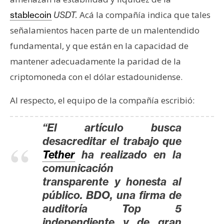
T
e
Acá la compañía indica que tales
stablecoin
USDT.
m
señalamientos hacen parte de un malentendido
a
fundamental, y que están en la capacidad de
s
mantener adecuadamente la paridad de la
criptomoneda con el dólar estadounidense.
R
e
Al respecto, el equipo de la compañía escribió:
c
u
“El artículo busca
r
desacreditar el trabajo que
s
Tether
ha realizado en la
o
comunicación
s
transparente y honesta al
público. BDO, una firma de
C
auditoría Top 5
o
independiente y de gran