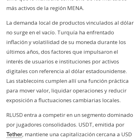
n
más activos de la región MENA.
t
a
La demanda local de productos vinculados al dólar
c
no surge en el vacío. Turquía ha enfrentado
t
inflación y volatilidad de su moneda durante los
o
últimos años, dos factores que impulsaron el
y
P
interés de usuarios e instituciones por activos
u
digitales con referencia al dólar estadounidense.
b
Las stablecoins cumplen allí una función práctica
l
para mover valor, liquidar operaciones y reducir
i
c
exposición a fluctuaciones cambiarias locales.
i
d
RLUSD entra a competir en un segmento dominado
a
por jugadores consolidados. USDT, emitida por
d
, mantiene una capitalización cercana a USD
Tether