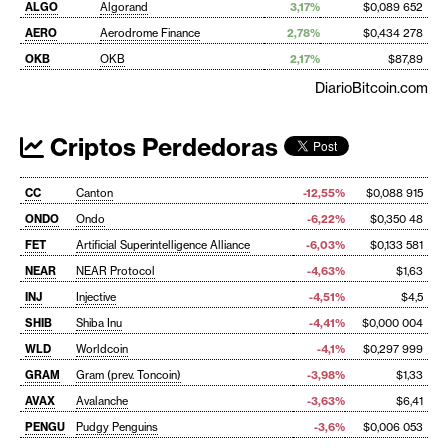
ALGO
Algorand
3,17%
$0,089 652
AERO
Aerodrome Finance
2,78%
$0,434 278
OKB
OKB
2,17%
$87,89
DiarioBitcoin.com
Criptos Perdedoras
CC
Canton
-12,55%
$0,088 915
ONDO
Ondo
-6,22%
$0,350 48
FET
Artificial Superintelligence Alliance
-6,03%
$0,133 581
NEAR
NEAR Protocol
-4,63%
$1,63
INJ
Injective
-4,51%
$4,5
SHIB
Shiba Inu
-4,41%
$0,000 004
WLD
Worldcoin
-4,1%
$0,297 999
GRAM
Gram (prev. Toncoin)
-3,98%
$1,33
AVAX
Avalanche
-3,63%
$6,41
PENGU
Pudgy Penguins
-3,6%
$0,006 053