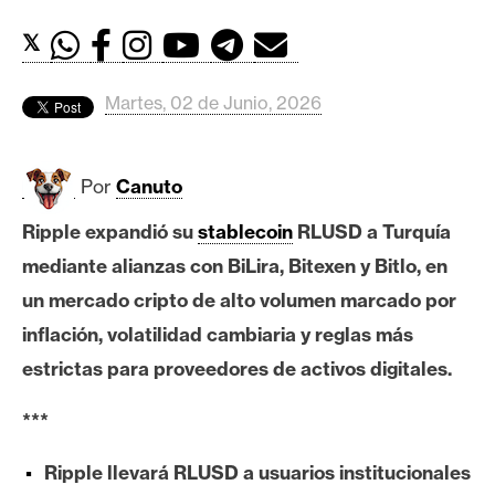
c
a
𝕏
d
o
Martes, 02 de Junio, 2026
s
Por
Canuto
B
i
Ripple expandió su
stablecoin
RLUSD a Turquía
t
mediante alianzas con BiLira, Bitexen y Bitlo, en
c
o
un mercado cripto de alto volumen marcado por
i
inflación, volatilidad cambiaria y reglas más
n
estrictas para proveedores de activos digitales.
***
E
t
Ripple llevará RLUSD a usuarios institucionales
h