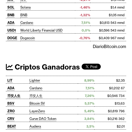
SOL
Solana
-1,46%
$1,4 mmd
BNB
BNB
-1,32%
$1,05 mmd
ADA
Cardano
7,51%
$0,813 543 mmd
USD1
World Liberty Financial USD
0,0%
$0,596 543 mmd
DOGE
Dogecoin
-0,76%
$0,409 967 mmd
DiarioBitcoin.com
Criptos Ganadoras
LIT
Lighter
8,99%
$2,35
ADA
Cardano
7,51%
$0,202 67
币安人生
币安人生
7,26%
$0,546 734
BSV
Bitcoin SV
5,57%
$13,63
ZRO
LayerZero
5,49%
$0,819 796
CRV
Curve DAO Token
3,84%
$0,216 362
BEAT
Audiera
3,5%
$2,01