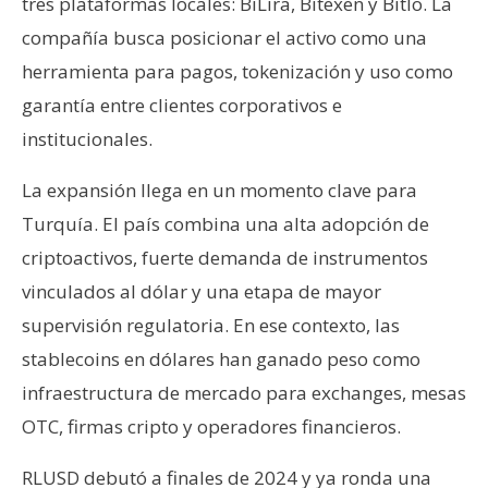
tres plataformas locales: BiLira, Bitexen y Bitlo. La
s
compañía busca posicionar el activo como una
herramienta para pagos, tokenización y uso como
N
garantía entre clientes corporativos e
o
institucionales.
t
a
La expansión llega en un momento clave para
s
d
Turquía. El país combina una alta adopción de
e
criptoactivos, fuerte demanda de instrumentos
P
vinculados al dólar y una etapa de mayor
r
supervisión regulatoria. En ese contexto, las
e
n
stablecoins en dólares han ganado peso como
s
infraestructura de mercado para exchanges, mesas
a
OTC, firmas cripto y operadores financieros.
RLUSD debutó a finales de 2024 y ya ronda una