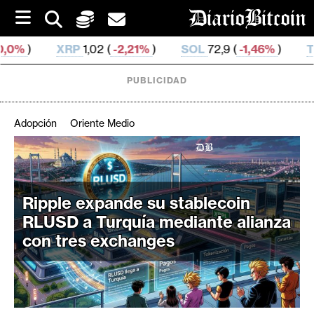
S
k
i
2 (
-2,21%
)
SOL
72,9 (
-1,46%
)
TRX
0,326 756 (
0,
p
t
o
PUBLICIDAD
c
o
n
Adopción
Oriente Medio
t
e
C
n
r
t
i
Ripple expande su stablecoin
p
RLUSD a Turquía mediante alianza
t
con tres exchanges
o
M
e
r