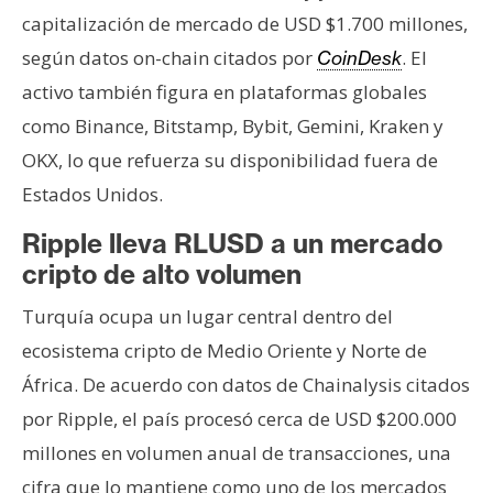
T
capitalización de mercado de USD $1.700 millones,
e
m
según datos on-chain citados por
. El
CoinDesk
a
activo también figura en plataformas globales
s
como Binance, Bitstamp, Bybit, Gemini, Kraken y
OKX, lo que refuerza su disponibilidad fuera de
R
Estados Unidos.
e
Ripple lleva RLUSD a un mercado
c
u
cripto de alto volumen
r
Turquía ocupa un lugar central dentro del
s
ecosistema cripto de Medio Oriente y Norte de
o
s
África. De acuerdo con datos de Chainalysis citados
por Ripple, el país procesó cerca de USD $200.000
millones en volumen anual de transacciones, una
C
o
cifra que lo mantiene como uno de los mercados