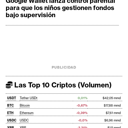
Google Wallet lanza control parental
para que los niños gestionen fondos
bajo supervisión
PUBLICIDAD
Las Top 10 Criptos (Volumen)
USDT
Tether USDt
0,01%
$42,05 mmd
BTC
Bitcoin
-0,67%
$17,88 mmd
ETH
Ethereum
-0,39%
$7,61 mmd
USDC
USDC
-0,0%
$6,96 mmd
XRP
XRP
-2,21%
$1,5 mmd