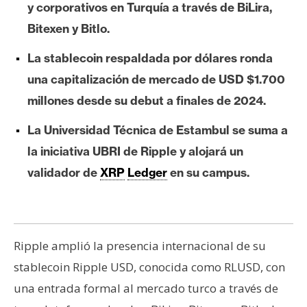
y corporativos en Turquía a través de BiLira,
e
Bitexen y Bitlo.
r
e
La stablecoin respaldada por dólares ronda
u
una capitalización de mercado de USD $1.700
m
millones desde su debut a finales de 2024.
I
La Universidad Técnica de Estambul se suma a
A
la iniciativa UBRI de Ripple y alojará un
validador de
XRP
Ledger
en su campus.
A
n
á
l
Ripple amplió la presencia internacional de su
i
stablecoin Ripple USD, conocida como RLUSD, con
s
una entrada formal al mercado turco a través de
i