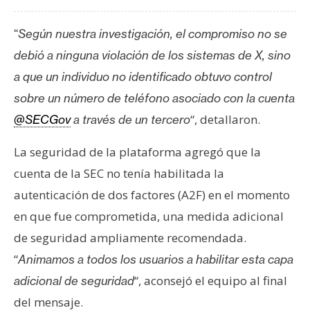
T
e
“
Según nuestra investigación, el compromiso no se
m
a
debió a ninguna violación de los sistemas de X, sino
s
a que un individuo no identificado obtuvo control
sobre un número de teléfono asociado con la cuenta
R
“, detallaron.
@SECGov
a través de un tercero
e
La seguridad de la plataforma agregó que la
c
u
cuenta de la SEC no tenía habilitada la
r
autenticación de dos factores (A2F) en el momento
s
en que fue comprometida, una medida adicional
o
de seguridad ampliamente recomendada.
s
“
Animamos a todos los usuarios a habilitar esta capa
“, aconsejó el equipo al final
adicional de seguridad
C
del mensaje.
o