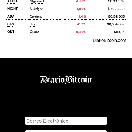
ALGO
Algorand
-1,55%
$0,087 512
NIGHT
Midnight
-1,06%
$0,018 889
ADA
Cardano
-1,0%
$0,198 905
SKY
Sky
-0,9%
$0,054 062
QNT
Quant
-0,86%
$59,34
DiarioBitcoin.com