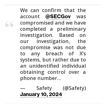
n
We can confirm that the
t
account
was
a
@SECGov
c
compromised and we have
t
completed a preliminary
o
investigation. Based on
y
our investigation, the
P
compromise was not due
u
to any breach of X’s
b
systems, but rather due to
l
an unidentified individual
i
obtaining control over a
c
phone number…
i
d
— Safety (@Safety)
a
January 10, 2024
d