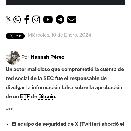
c
a
d
𝕏
o
s
Miércoles, 10 de Enero, 2024
B
Por
Hannah Pérez
i
t
Un actor malicioso que comprometió la cuenta de
c
red social de la SEC fue el responsable de
o
i
divulgar la información falsa sobre la aprobación
n
de un
ETF
de
Bitcoin
.
***
E
t
El equipo de seguridad de X (Twitter) abordó el
h