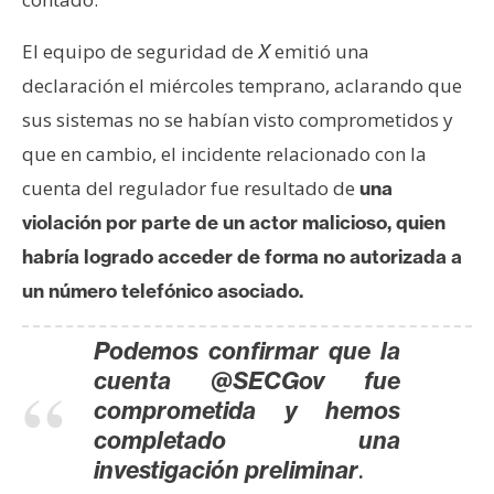
s
El equipo de seguridad de
emitió una
X
declaración el miércoles temprano, aclarando que
N
o
sus sistemas no se habían visto comprometidos y
t
que en cambio, el incidente relacionado con la
a
cuenta del regulador fue resultado de
una
s
violación por parte de un actor malicioso, quien
d
e
habría logrado acceder de forma no autorizada a
P
un número telefónico asociado.
r
e
Podemos confirmar que la
n
cuenta @SECGov fue
s
comprometida y hemos
a
completado una
.
investigación preliminar