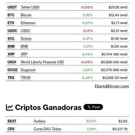
USDT
Tether USDt
-0,02%
$29,55 mmd
BTC
Bitcoin
0,16%
$12,44 mmd
ETH
Ethereum
0,27%
$3,71 mmd
USDC
USDC
-0,0%
$3,31 mmd
SOL
Solana
3,47%
$1,48 mmd
BNB
BNB
1,37%
$1,06 mmd
XRP
XRP
2,03%
$0,744 452 mmd
USD1
World Liberty Financial USD
-0,05%
$0,508 046 mmd
DOGE
Dogecoin
1,32%
$0,379 988 mmd
TRX
TRON
0,42%
$0,288 101 mmd
DiarioBitcoin.com
Criptos Ganadoras
BEAT
Audiera
33,5%
$2,82
CRV
Curve DAO Token
7,28%
$0,227 18