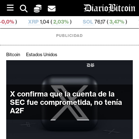
S
k
i
RP
1,04 (
2,03%
)
SOL
76,17 (
3,47%
)
TRX
0,328 683
p
t
o
PUBLICIDAD
c
o
n
Bitcoin
Estados Unidos
t
e
C
n
r
t
i
X confirma que la cuenta de la
p
t
SEC fue comprometida, no tenía
o
A2F
M
e
r