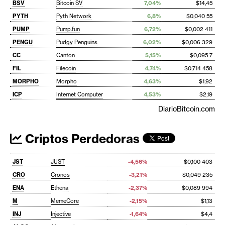
BSV
Bitcoin SV
7,04%
$14,45
PYTH
Pyth Network
6,8%
$0,040 55
PUMP
Pump.fun
6,72%
$0,002 411
PENGU
Pudgy Penguins
6,02%
$0,006 329
CC
Canton
5,15%
$0,095 7
FIL
Filecoin
4,74%
$0,714 458
MORPHO
Morpho
4,63%
$1,92
ICP
Internet Computer
4,53%
$2,19
DiarioBitcoin.com
Criptos Perdedoras
JST
JUST
-4,56%
$0,100 403
CRO
Cronos
-3,21%
$0,049 235
ENA
Ethena
-2,37%
$0,089 994
M
MemeCore
-2,15%
$1,13
INJ
Injective
-1,64%
$4,4