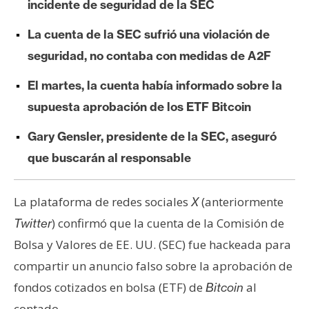
incidente de seguridad de la SEC
e
r
La cuenta de la SEC sufrió una violación de
e
seguridad, no contaba con medidas de A2F
u
m
El martes, la cuenta había informado sobre la
supuesta aprobación de los ETF Bitcoin
I
Gary Gensler, presidente de la SEC, aseguró
A
que buscarán al responsable
A
La plataforma de redes sociales
(anteriormente
X
n
) confirmó que la cuenta de la Comisión de
Twitter
á
Bolsa y Valores de EE. UU. (SEC) fue hackeada para
l
i
compartir un anuncio falso sobre la aprobación de
s
fondos cotizados en bolsa (ETF) de
al
Bitcoin
i
contado.