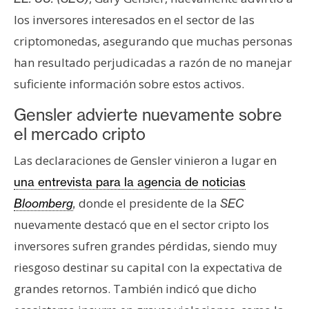
s
los inversores interesados en el sector de las
criptomonedas, asegurando que muchas personas
N
han resultado perjudicadas a razón de no manejar
o
suficiente información sobre estos activos.
t
a
Gensler advierte nuevamente sobre
s
el mercado cripto
d
e
Las declaraciones de Gensler vinieron a lugar en
P
una entrevista para la agencia de noticias
r
donde el presidente de la
Bloomberg
,
SEC
e
nuevamente destacó que en el sector cripto los
n
s
inversores sufren grandes pérdidas, siendo muy
a
riesgoso destinar su capital con la expectativa de
grandes retornos. También indicó que dicho