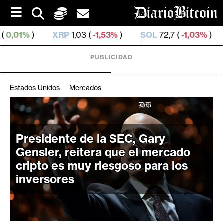
S
k
i
XRP
1,03 (
-1,53%
)
SOL
72,7 (
-1,03%
)
TRX
0,326 9
p
t
o
PUBLICIDAD
c
o
n
Estados Unidos
Mercados
t
e
C
n
r
t
i
Presidente de la SEC, Gary
p
Gensler, reitera que el mercado
t
cripto es muy riesgoso para los
o
inversores
M
e
r