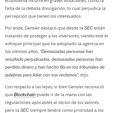
T
ecosistema incurre en graves violaciones, como la
e
falta de la debida divulgación, lo cual perjudica la
m
percepción que tienen los interesados.
a
s
Por ende, Gensler destacó que desde la
están
SEC
tratando de proteger a los inversores, siendo este el
R
enfoque principal que ha adoptado la agencia en
e
los últimos años:
“Demasiadas personas han
c
resultado perjudicadas, demasiadas personas han
u
perdido dinero y han hecho fila en los tribunales de
r
s
dijo.
quiebras para lidiar con sus reclamos”,
o
Con respecto a las leyes, si bien Gensler reconoció
s
que
puede ir de la mano con las
Blockchain
regulaciones aplicables al sector de los valores,
C
pero la
siempre tendrá como prioridad a los
SEC
o