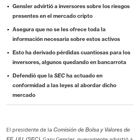
e
Gensler advirtió a inversores sobre los riesgos
r
presentes en el mercado cripto
e
u
Asegura que no se les ofrece toda la
m
información necesaria sobre estos activos
Esto ha derivado pérdidas cuantiosas para los
I
inversores, algunos quedando en bancarrota
A
Defendió que la
SEC
ha actuado en
conformidad a las leyes al abordar dicho
A
mercado
n
á
l
i
s
El presidente de la
Comisión de Bolsa y Valores de
i
, Gary Gensler, nuevamente advirtió a
EE. UU. (SEC)