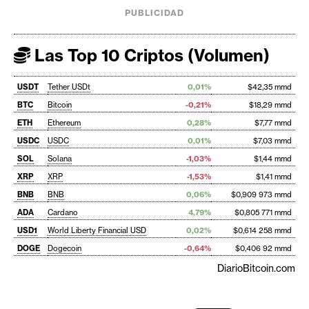
PUBLICIDAD
Las Top 10 Criptos (Volumen)
USDT
Tether USDt
0,01%
$42,35 mmd
BTC
Bitcoin
-0,21%
$18,29 mmd
ETH
Ethereum
0,28%
$7,77 mmd
USDC
USDC
0,01%
$7,03 mmd
SOL
Solana
-1,03%
$1,44 mmd
XRP
XRP
-1,53%
$1,41 mmd
BNB
BNB
0,06%
$0,909 973 mmd
ADA
Cardano
4,79%
$0,805 771 mmd
USD1
World Liberty Financial USD
0,02%
$0,614 258 mmd
DOGE
Dogecoin
-0,64%
$0,406 92 mmd
DiarioBitcoin.com