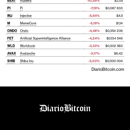
BEAT
Audiera
-10,59%
$2,05
PI
Pi
-7,19%
$0,087 833
INJ
Injective
-5,64%
$4,5
M
MemeCore
-5,19%
$1,14
ONDO
Ondo
-4,48%
$0,354 206
FET
Artificial Superintelligence Alliance
-4,24%
$0,134 546
WLD
Worldcoin
-3,33%
$0,302 583
AVAX
Avalanche
-3,17%
$6,42
SHIB
Shiba Inu
-3,03%
$0,000 004
DiarioBitcoin.com