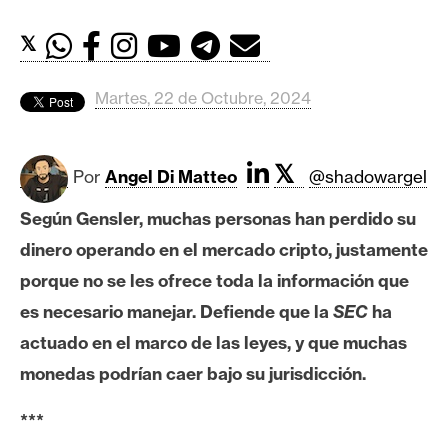
c
a
𝕏
d
o
Martes, 22 de Octubre, 2024
s
𝕏
B
Por
Angel Di Matteo
@shadowargel
i
Según Gensler, muchas personas han perdido su
t
c
dinero operando en el mercado cripto, justamente
o
porque no se les ofrece toda la información que
i
es necesario manejar. Defiende que la
SEC
ha
n
actuado en el marco de las leyes, y que muchas
monedas podrían caer bajo su jurisdicción.
E
t
***
h