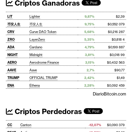
Criptos Ganadoras
LIT
Lighter
9,87%
$2,39
币安人生
币安人生
9,75%
$0,552 079
CRV
Curve DAO Token
5,68%
$0,216 287
ZRO
LayerZero
5,35%
$0,818 4
ADA
Cardano
4,79%
$0,199 887
NIGHT
Midnight
3,81%
$0,018 99
AERO
Aerodrome Finance
3,15%
$0,432 563
AAVE
Aave
2,7%
$90,77
TRUMP
OFFICIAL TRUMP
2,42%
$1,49
ENA
Ethena
2,28%
$0,092 459
DiarioBitcoin.com
Criptos Perdedoras
CC
Canton
-12,07%
$0,090 379