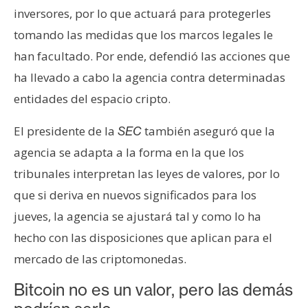
n
inversores, por lo que actuará para protegerles
t
tomando las medidas que los marcos legales le
a
han facultado. Por ende, defendió las acciones que
c
ha llevado a cabo la agencia contra determinadas
t
o
entidades del espacio cripto.
y
El presidente de la
también aseguró que la
P
SEC
u
agencia se adapta a la forma en la que los
b
tribunales interpretan las leyes de valores, por lo
l
que si deriva en nuevos significados para los
i
jueves, la agencia se ajustará tal y como lo ha
c
i
hecho con las disposiciones que aplican para el
d
mercado de las criptomonedas.
a
d
Bitcoin no es un valor, pero las demás