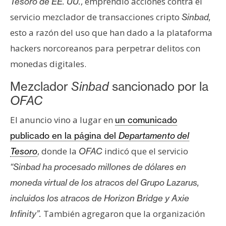
, emprendió acciones contra el
Tesoro de EE. UU.
s
servicio mezclador de transacciones cripto
Sinbad,
esto a razón del uso que han dado a la plataforma
N
hackers norcoreanos para perpetrar delitos con
o
monedas digitales.
t
a
Mezclador
Sinbad
sancionado por la
s
OFAC
d
e
El anuncio vino a lugar en
un comunicado
P
publicado en la página del
Departamento del
r
, donde la
indicó que el servicio
Tesoro
OFAC
e
n
“Sinbad ha procesado millones de dólares en
s
moneda virtual de los atracos del Grupo Lazarus,
a
incluidos los atracos de Horizon Bridge y Axie
También agregaron que la organización
Infinity”.