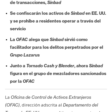
de transacciones,
Sinbad
e
r
Se confiscarán los activos de
Sinbad
en EE. UU.
e
y se prohíbe a residentes operar a través del
u
servicio
m
La
OFAC
alega que
Sinbad
sirvió como
I
facilitador para los delitos perpetrados por el
A
Grupo Lazarus
Junto a
Tornado Cash y Blender
, ahora
Sinbad
A
figura en el grupo de mezcladores sancionados
n
por la
OFAC
á
l
i
La
Oficina de Control de Activos Extranjeros
s
, dirección adscrita al
(OFAC)
Departamento del
i