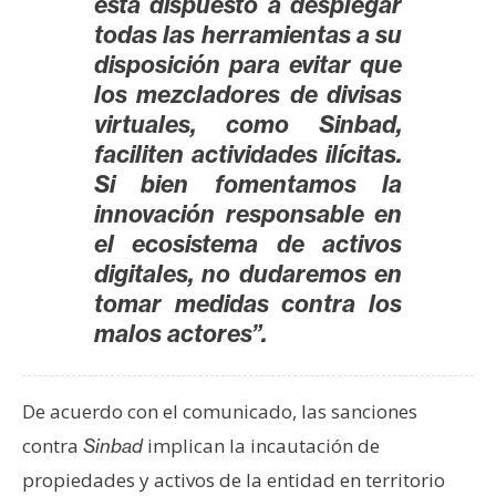
está dispuesto a desplegar
n
todas las herramientas a su
t
disposición para evitar que
a
los mezcladores de divisas
c
virtuales, como Sinbad,
t
faciliten actividades ilícitas.
o
Si bien fomentamos la
y
P
innovación responsable en
u
el ecosistema de activos
b
digitales, no dudaremos en
l
tomar medidas contra los
i
malos actores”.
c
i
d
De acuerdo con el comunicado, las sanciones
a
contra
implican la incautación de
Sinbad
d
propiedades y activos de la entidad en territorio