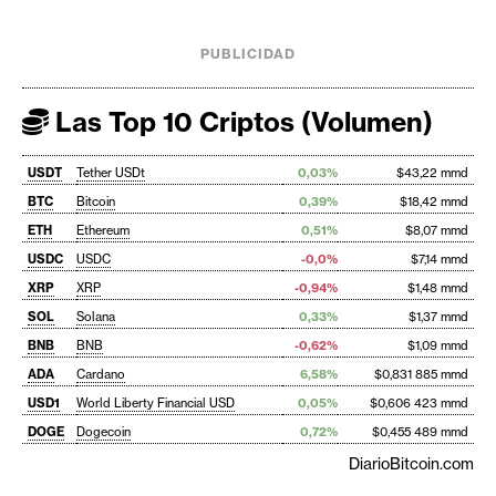
PUBLICIDAD
Las Top 10 Criptos (Volumen)
USDT
Tether USDt
0,03%
$43,22 mmd
BTC
Bitcoin
0,39%
$18,42 mmd
ETH
Ethereum
0,51%
$8,07 mmd
USDC
USDC
-0,0%
$7,14 mmd
XRP
XRP
-0,94%
$1,48 mmd
SOL
Solana
0,33%
$1,37 mmd
BNB
BNB
-0,62%
$1,09 mmd
ADA
Cardano
6,58%
$0,831 885 mmd
USD1
World Liberty Financial USD
0,05%
$0,606 423 mmd
DOGE
Dogecoin
0,72%
$0,455 489 mmd
DiarioBitcoin.com