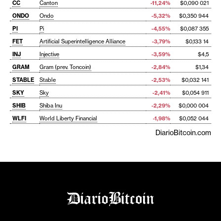
CC
Canton
-11,24%
$0,090 021
ONDO
Ondo
-5,32%
$0,350 944
PI
Pi
-4,55%
$0,087 355
FET
Artificial Superintelligence Alliance
-3,79%
$0,133 14
INJ
Injective
-3,59%
$4,5
GRAM
Gram (prev. Toncoin)
-2,84%
$1,34
STABLE
Stable
-2,53%
$0,032 141
SKY
Sky
-2,41%
$0,054 911
SHIB
Shiba Inu
-2,29%
$0,000 004
WLFI
World Liberty Financial
-1,98%
$0,052 044
DiarioBitcoin.com