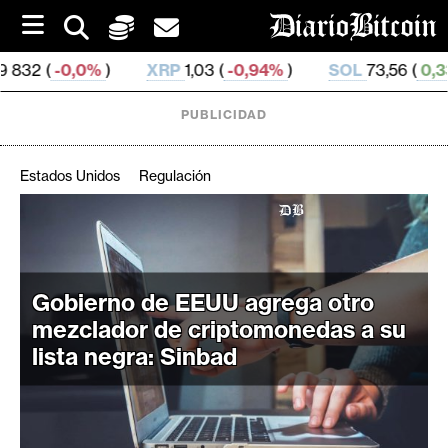
S
k
i
%
)
XRP
1,03 (
-0,94%
)
SOL
73,56 (
0,33%
)
TR
p
t
o
PUBLICIDAD
c
o
n
Estados Unidos
Regulación
t
e
C
n
r
t
i
Gobierno de EEUU agrega otro
p
t
mezclador de criptomonedas a su
o
lista negra: Sinbad
M
e
r