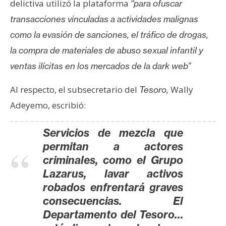
T
delictiva utilizó la plataforma
“para ofuscar
e
transacciones vinculadas a actividades malignas
m
como la evasión de sanciones, el tráfico de drogas,
a
s
la compra de materiales de abuso sexual infantil y
ventas ilícitas en los mercados de la dark web”
R
Al respecto, el subsecretario del
Wally
Tesoro,
e
Adeyemo, escribió:
c
u
Servicios de mezcla que
r
permitan a actores
s
criminales, como el Grupo
o
Lazarus, lavar activos
s
robados enfrentará graves
consecuencias. El
C
Departamento del Tesoro…
o