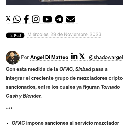
c
a
d
𝕏
o
s
Miércoles, 29 de Noviembre, 2023
B
𝕏
i
Por
Angel Di Matteo
@shadowargel
t
Con esta medida de la
OFAC, Sinbad
pasa a
c
o
integrar el creciente grupo de mezcladores cripto
i
sancionados, entre los cuales ya figuran
Tornado
n
Cash y Blender.
***
E
t
OFAC
impone sanciones al servicio mezclador
h