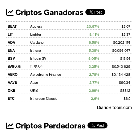
Criptos Ganadoras
BEAT
Audiera
20,97%
$2,07
LIT
Lighter
8,41%
$2,37
ADA
Cardano
6,58%
$0,202 174
ENA
Ethena
5,38%
$0,096 077
BSV
Bitcoin SV
5,05%
$13,54
币安人生
币安人生
3,25%
$0,540 629
AERO
Aerodrome Finance
2,78%
$0,434 428
AAVE
Aave
2,77%
$90,34
OKB
OKB
2,69%
$88,12
ETC
Ethereum Classic
2,6%
$6,5
DiarioBitcoin.com
Criptos Perdedoras