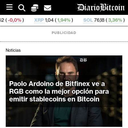
S
k
i
XRP
1,04 (
1,94%
)
SOL
76,18 (
3,36%
)
TRX
0,3
p
t
o
PUBLICIDAD
c
o
n
Noticias
t
e
C
n
r
t
i
Paolo Ardoino de Bitfinex ve a
p
RGB como la mejor opción para
t
emitir stablecoins en Bitcoin
o
M
e
r