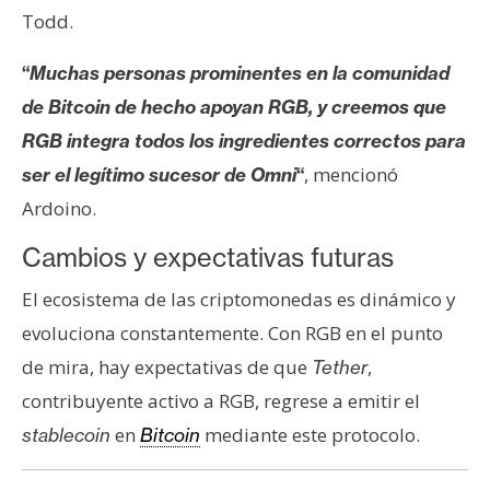
n
Todd.
t
a
“
Muchas personas prominentes en la comunidad
c
de Bitcoin de hecho apoyan RGB, y creemos que
t
RGB integra todos los ingredientes correctos para
o
, mencionó
ser el legítimo sucesor de Omni
“
y
Ardoino.
P
u
Cambios y expectativas futuras
b
l
El ecosistema de las criptomonedas es dinámico y
i
evoluciona constantemente. Con RGB en el punto
c
de mira, hay expectativas de que
,
Tether
i
d
contribuyente activo a RGB, regrese a emitir el
a
en
mediante este protocolo.
stablecoin
Bitcoin
d