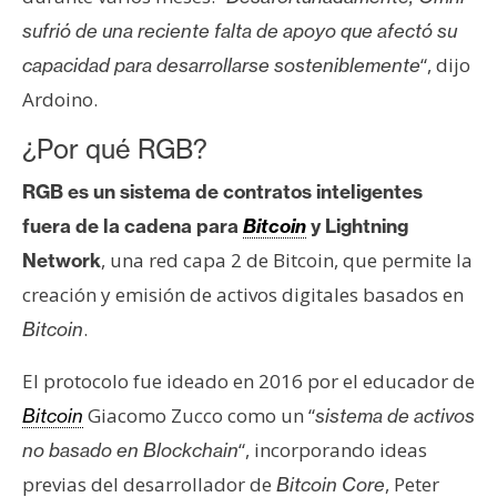
T
e
sufrió de una reciente falta de apoyo que afectó su
m
“, dijo
capacidad para desarrollarse sosteniblemente
a
Ardoino.
s
¿Por qué RGB?
R
RGB es un sistema de contratos inteligentes
e
fuera de la cadena para
Bitcoin
y Lightning
c
, una red capa 2 de Bitcoin, que permite la
Network
u
creación y emisión de activos digitales basados en
r
s
.
Bitcoin
o
El protocolo fue ideado en 2016 por el educador de
s
Giacomo Zucco como un “
Bitcoin
sistema de activos
“, incorporando ideas
no basado en Blockchain
C
previas del desarrollador de
, Peter
Bitcoin Core
o