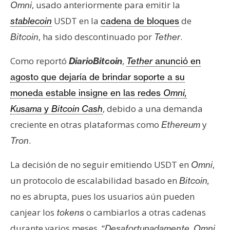
s
, usado anteriormente para emitir la
Omni
USDT en la
de
stablecoin
cadena de bloques
, ha sido descontinuado por
.
Bitcoin
Tether
N
o
Como reportó
,
DiarioBitcoin
Tether
anunció en
t
agosto que dejaría de brindar soporte a su
a
s
moneda estable insigne en las redes
Omni,
d
, debido a una demanda
Kusama
y
Bitcoin Cash
e
creciente en otras plataformas como
y
Ethereum
P
.
Tron
r
e
La decisión de no seguir emitiendo USDT en
,
Omni
n
un protocolo de escalabilidad basado en
Bitcoin,
s
a
no es abrupta, pues los usuarios aún pueden
canjear los
o cambiarlos a otras cadenas
tokens
durante varios meses. “
Desafortunadamente, Omni