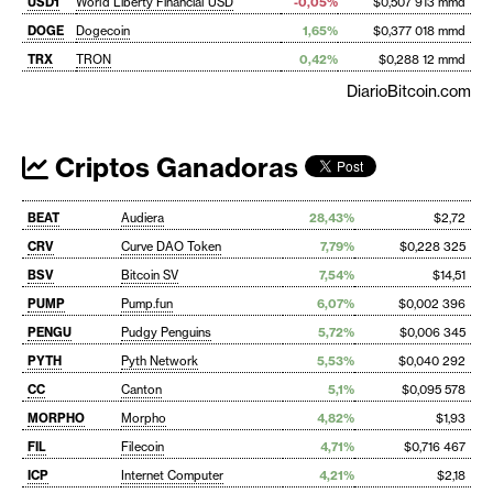
USD1
World Liberty Financial USD
-0,05%
$0,507 913 mmd
DOGE
Dogecoin
1,65%
$0,377 018 mmd
TRX
TRON
0,42%
$0,288 12 mmd
DiarioBitcoin.com
Criptos Ganadoras
BEAT
Audiera
28,43%
$2,72
CRV
Curve DAO Token
7,79%
$0,228 325
BSV
Bitcoin SV
7,54%
$14,51
PUMP
Pump.fun
6,07%
$0,002 396
PENGU
Pudgy Penguins
5,72%
$0,006 345
PYTH
Pyth Network
5,53%
$0,040 292
CC
Canton
5,1%
$0,095 578
MORPHO
Morpho
4,82%
$1,93
FIL
Filecoin
4,71%
$0,716 467
ICP
Internet Computer
4,21%
$2,18