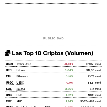
PUBLICIDAD
Las Top 10 Criptos (Volumen)
USDT
Tether USDt
-0,01%
$29,53 mmd
BTC
Bitcoin
0,04%
$12,38 mmd
ETH
Ethereum
0,18%
$3,78 mmd
USDC
USDC
-0,0%
$3,31 mmd
SOL
Solana
3,36%
$1,5 mmd
BNB
BNB
1,52%
$1,05 mmd
XRP
XRP
1,94%
$0,754 469 mmd