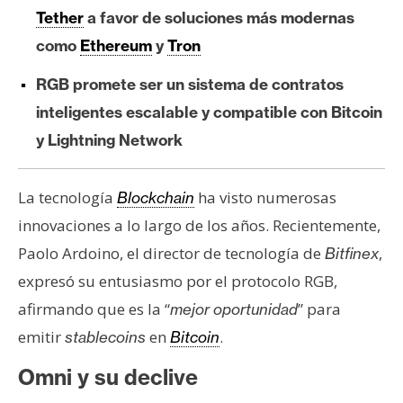
e
Tether
a favor de soluciones más modernas
r
como
Ethereum
y
Tron
e
u
RGB promete ser un sistema de contratos
m
inteligentes escalable y compatible con Bitcoin
y Lightning Network
I
A
La tecnología
ha visto numerosas
Blockchain
innovaciones a lo largo de los años. Recientemente,
Paolo Ardoino, el director de tecnología de
,
A
Bitfinex
n
expresó su entusiasmo por el protocolo RGB,
á
afirmando que es la “
” para
mejor oportunidad
l
emitir
en
.
stablecoins
Bitcoin
i
s
Omni y su declive
i