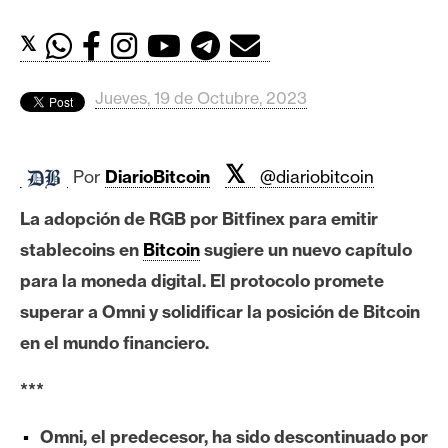
c
a
𝕏
d
o
Jueves, 19 de Octubre, 2023
s
𝕏
B
Por
DiarioBitcoin
@diariobitcoin
i
La adopción de RGB por Bitfinex para emitir
t
c
stablecoins en
Bitcoin
sugiere un nuevo capítulo
o
para la moneda digital. El protocolo promete
i
superar a Omni y solidificar la posición de Bitcoin
n
en el mundo financiero.
***
E
t
Omni, el predecesor, ha sido descontinuado por
h