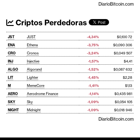
DiarioBitcoin.com
Criptos Perdedoras
JST
JUST
-4,34%
$0,100 72
ENA
Ethena
-3,75%
$0,090 306
CRO
Cronos
-3,24%
$0,049 507
INJ
Injective
-1,57%
$4,41
ALGO
Algorand
-1,52%
$0,087 632
LIT
Lighter
-1,45%
$2,28
M
MemeCore
-1,41%
$1,13
AERO
Aerodrome Finance
-1,14%
$0,435 981
SKY
Sky
-1,09%
$0,054 105
NIGHT
Midnight
-1,09%
$0,018 946
DiarioBitcoin.com