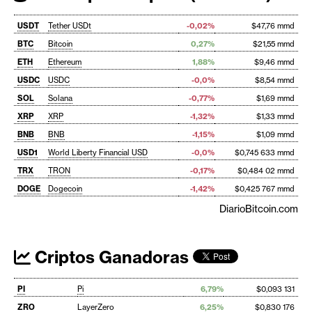
USDT
Tether USDt
-0,02%
$47,76 mmd
BTC
Bitcoin
0,27%
$21,55 mmd
ETH
Ethereum
1,88%
$9,46 mmd
USDC
USDC
-0,0%
$8,54 mmd
SOL
Solana
-0,77%
$1,69 mmd
XRP
XRP
-1,32%
$1,33 mmd
BNB
BNB
-1,15%
$1,09 mmd
USD1
World Liberty Financial USD
-0,0%
$0,745 633 mmd
TRX
TRON
-0,17%
$0,484 02 mmd
DOGE
Dogecoin
-1,42%
$0,425 767 mmd
DiarioBitcoin.com
Criptos Ganadoras
PI
Pi
6,79%
$0,093 131
ZRO
LayerZero
6,25%
$0,830 176