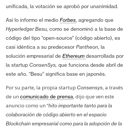
e
unificada, la votación se aprobó por unanimidad.
r
e
Así lo informo el medio
Forbes
, agregando que
u
Hyperledger Besu
, como se denominó a la base de
m
código del tipo “open-source” (código abierto), es
casi idéntica a su predecesor
Pantheon
, la
I
solución empresarial de
Ethereum
desarrollada por
A
la startup
ConsenSys,
que funciona desde abril de
este año. “Besu” significa base en japonés.
A
Por su parte, la propia startup
, a través
Consensys
n
á
de un
, dijo que ven este
comunicado de prensa
l
anuncio como un “
hito importante tanto para la
i
colaboración de código abierto en el espacio
s
Blockchain empresarial como para la adopción de la
i