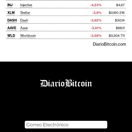
INJ
Injective
-4,23%
$4,67
XLM
Stellar
-3,8%
$0,160 216
DASH
Dash
-3,62%
$30,14
AAVE
Aave
-3,61%
$88,11
WLD
Worldcoin
-3,58%
$0,304 711
DiarioBitcoin.com