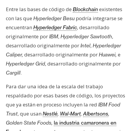
T
e
Entre las bases de código de
existentes
Blockchain
m
con las que
podría integrarse se
Hyperledger Besu
a
encuentran
, desarrollado
Hyperledger Fabric
s
originalmente por
,
,
IBM
Hyperledger Sawtooth
desarrollado originalmente por
,
Intel
Hyperledger
R
desarrollado originalmente por
e
Caliper,
Huawei,
e
, desarrollado originalmente por
Hyperledger Grid
c
u
.
Cargill
r
s
Para dar una idea de la escala del trabajo
o
respaldado por esas bases de código, los proyectos
s
que ya están en proceso incluyen la red
IBM Food
, que usan
Trust
Nestlé
,
Wal-Mart
,
Albertsons
,
C
Golden State Foods,
la industria camaronera en
o