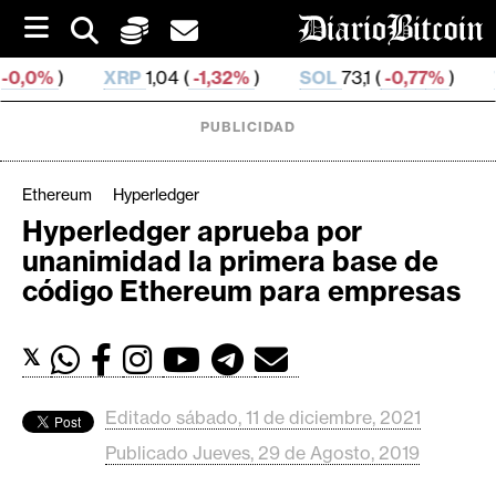
S
k
i
RP
1,04 (
-1,32%
)
SOL
73,1 (
-0,77%
)
TRX
0,327 416
p
t
o
PUBLICIDAD
c
o
n
Ethereum
Hyperledger
t
Hyperledger aprueba por
e
C
unanimidad la primera base de
n
r
t
código Ethereum para empresas
i
p
𝕏
t
o
M
Editado sábado, 11 de diciembre, 2021
e
Publicado Jueves, 29 de Agosto, 2019
r