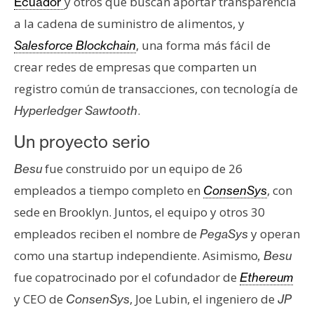
y otros que buscan aportar transparencia
Ecuador
n
a la cadena de suministro de alimentos, y
t
, una forma más fácil de
Salesforce Blockchain
a
c
crear redes de empresas que comparten un
t
registro común de transacciones, con tecnología de
o
.
Hyperledger Sawtooth
y
P
Un proyecto serio
u
fue construido por un equipo de 26
b
Besu
l
empleados a tiempo completo en
, con
ConsenSys
i
sede en Brooklyn. Juntos, el equipo y otros 30
c
empleados reciben el nombre de
y operan
PegaSys
i
como una startup independiente. Asimismo
, Besu
d
a
fue copatrocinado por el cofundador de
Ethereum
d
y CEO de
, Joe Lubin, el ingeniero de
ConsenSys
JP