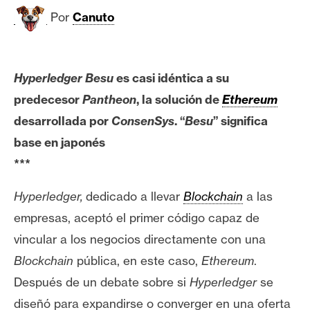
c
Por
Canuto
a
d
o
s
Hyperledger Besu
es casi idéntica a su
predecesor
Pantheon
, la solución de
Ethereum
B
desarrollada por
ConsenSys
. “
Besu
” significa
i
base en japonés
t
***
c
o
Hyperledger,
dedicado a llevar
Blockchain
a las
i
empresas, aceptó el primer código capaz de
n
vincular a los negocios directamente con una
Blockchain
pública, en este caso,
Ethereum
.
E
Después de un debate sobre si
Hyperledger
se
t
diseñó para expandirse o converger en una oferta
h