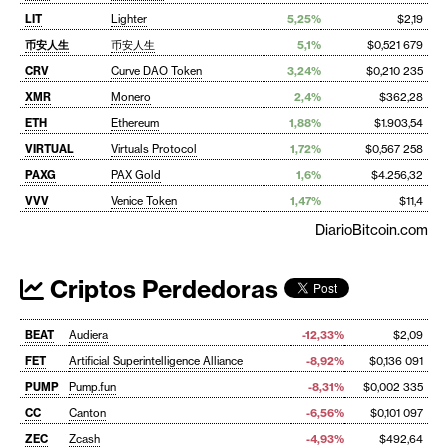
LIT
Lighter
5,25%
$2,19
币安人生
币安人生
5,1%
$0,521 679
CRV
Curve DAO Token
3,24%
$0,210 235
XMR
Monero
2,4%
$362,28
ETH
Ethereum
1,88%
$1.903,54
VIRTUAL
Virtuals Protocol
1,72%
$0,567 258
PAXG
PAX Gold
1,6%
$4.256,32
VVV
Venice Token
1,47%
$11,4
DiarioBitcoin.com
Criptos Perdedoras
BEAT
Audiera
-12,33%
$2,09
FET
Artificial Superintelligence Alliance
-8,92%
$0,136 091
PUMP
Pump.fun
-8,31%
$0,002 335
CC
Canton
-6,56%
$0,101 097
ZEC
Zcash
-4,93%
$492,64