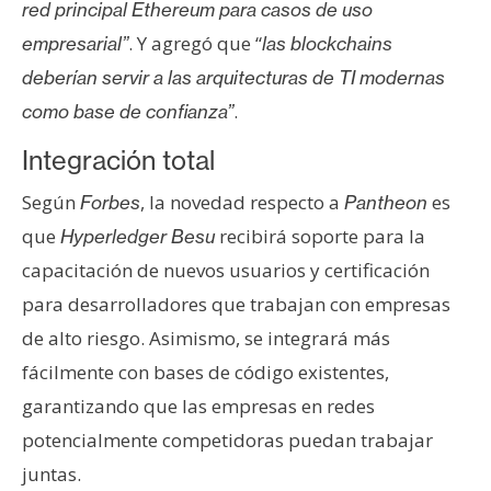
s
red principal Ethereum para casos de uso
. Y agregó que “
empresarial”
las blockchains
deberían servir a las arquitecturas de TI modernas
N
.
como base de confianza”
o
t
Integración total
a
s
Según
, la novedad respecto a
es
Forbes
Pantheon
d
que
recibirá soporte para la
Hyperledger Besu
e
capacitación de nuevos usuarios y certificación
P
para desarrolladores que trabajan con empresas
r
e
de alto riesgo. Asimismo, se integrará más
n
fácilmente con bases de código existentes,
s
garantizando que las empresas en redes
a
potencialmente competidoras puedan trabajar
juntas.