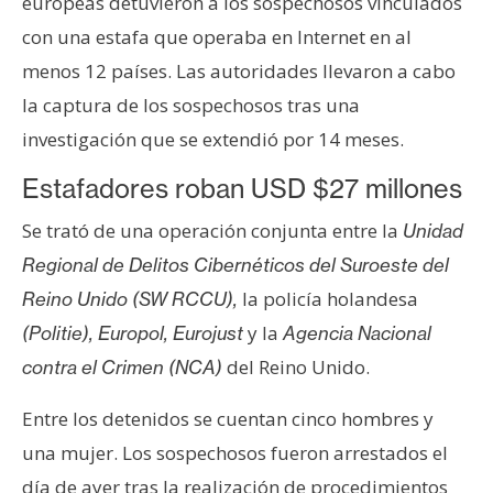
europeas detuvieron a los sospechosos vinculados
e
con una estafa que operaba en Internet en al
r
menos 12 países. Las autoridades llevaron a cabo
e
u
la captura de los sospechosos tras una
m
investigación que se extendió por 14 meses.
Estafadores roban USD $27 millones
I
Se trató de una operación conjunta entre la
Unidad
A
Regional de Delitos Cibernéticos del Suroeste del
la policía holandesa
Reino Unido (SW RCCU),
A
y la
(Politie), Europol, Eurojust
Agencia Nacional
n
á
del Reino Unido.
contra el Crimen (NCA)
l
Entre los detenidos se cuentan cinco hombres y
i
s
una mujer. Los sospechosos fueron arrestados el
i
día de ayer tras la realización de procedimientos