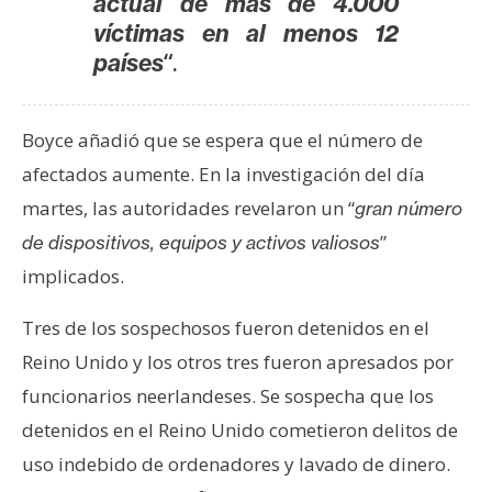
actual de más de 4.000
n
víctimas en al menos 12
t
“.
países
a
c
t
Boyce añadió que se espera que el número de
o
afectados aumente. En la investigación del día
y
martes, las autoridades revelaron un “
gran número
P
u
”
de dispositivos, equipos y activos valiosos
b
implicados.
l
i
Tres de los sospechosos fueron detenidos en el
c
Reino Unido y los otros tres fueron apresados por
i
funcionarios neerlandeses. Se sospecha que los
d
a
detenidos en el Reino Unido cometieron delitos de
d
uso indebido de ordenadores y lavado de dinero.