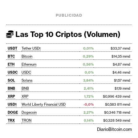
PUBLICIDAD
Las Top 10 Criptos (Volumen)
USDT
Tether USDt
0,01%
$33,37 mmd
BTC
Bitcoin
0,29%
$14,35 mmd
ETH
Ethereum
0,56%
$4,87 mmd
USDC
USDC
0,0%
$4,46 mmd
SOL
Solana
3,84%
$1,57 mmd
BNB
BNB
2,41%
$1,19 mmd
XRP
XRP
1,72%
$0,996 439 mmd
USD1
World Liberty Financial USD
-0,0%
$0,583 811 mmd
DOGE
Dogecoin
2,27%
$0,346 718 mmd
TRX
TRON
0,14%
$0,328 549 mmd
DiarioBitcoin.com