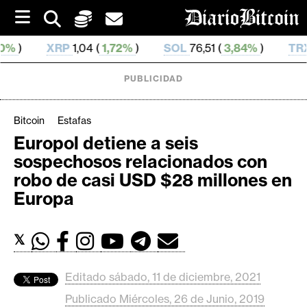
S
k
i
P
1,04 (
1,72%
)
SOL
76,51 (
3,84%
)
TRX
0,328 439 (
p
t
o
PUBLICIDAD
c
o
n
Bitcoin
Estafas
t
Europol detiene a seis
e
C
sospechosos relacionados con
n
r
t
robo de casi USD $28 millones en
i
Europa
p
t
𝕏
o
M
e
Editado sábado, 11 de diciembre, 2021
r
Publicado Miércoles, 26 de Junio, 2019