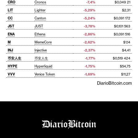
CRO
Cronos
-7,4%
$0,049 21
LIT
Lighter
-5,29%
$2,31
CC
Canton
-5,24%
$0,091 172
JST
JUST
-3,78%
$0,101 563
ENA
Ethena
-2,86%
$0,091 516
M
MemeCore
-2,62%
$1,14
INJ
Injective
-2,37%
$4,41
币安人生
币安人生
-1,77%
$0,519 424
HYPE
Hyperliquid
-1,75%
$54,75
VVV
Venice Token
-1,69%
$11,27
DiarioBitcoin.com