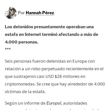
c
a
d
Por
Hannah Pérez
o
s
Los detenidos presuntamente operaban una
estafa en Internet terminó afectando a más de
B
4.000 personas.
i
***
t
c
Seis personas fueron detenidas en Europa con
o
relación a un robo perpetuado recientemente en el
i
que sustrajeron casi USD $28 millones en
n
criptomonedas. Se cree que hay alrededor de 4.000
víctimas de la estafa.
E
t
Según un informe de
, autoridades
Europol
h