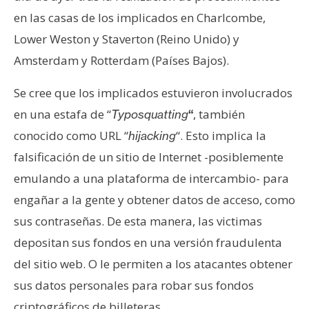
s
en las casas de los implicados en Charlcombe,
Lower Weston y Staverton (Reino Unido) y
N
Amsterdam y Rotterdam (Países Bajos).
o
t
Se cree que los implicados estuvieron involucrados
a
en una estafa de “
, también
Typosquatting
“
s
conocido como URL “
“. Esto implica la
hijacking
d
falsificación de un sitio de Internet -posiblemente
e
P
emulando a una plataforma de intercambio- para
r
engañar a la gente y obtener datos de acceso, como
e
sus contraseñas. De esta manera, las victimas
n
depositan sus fondos en una versión fraudulenta
s
a
del sitio web. O le permiten a los atacantes obtener
sus datos personales para robar sus fondos
criptográficos de billeteras.