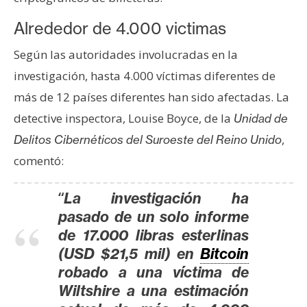
T
e
Alrededor de 4.000 victimas
m
a
Según las autoridades involucradas en la
s
investigación, hasta 4.000 víctimas diferentes de
más de 12 países diferentes han sido afectadas. La
R
detective inspectora, Louise Boyce, de la
Unidad de
e
,
Delitos Cibernéticos del Suroeste del Reino Unido
c
comentó:
u
r
“
La investigación ha
s
pasado de un solo informe
o
de 17.000 libras esterlinas
s
(USD $21,5 mil) en
Bitcoin
robado a una víctima de
C
Wiltshire a una estimación
o