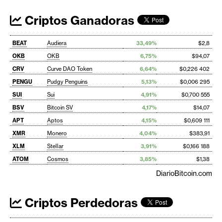
Criptos Ganadoras
BEAT
Audiera
33,49%
$2,8
OKB
OKB
6,75%
$94,07
CRV
Curve DAO Token
6,64%
$0,226 402
PENGU
Pudgy Penguins
5,13%
$0,006 295
SUI
Sui
4,91%
$0,700 555
BSV
Bitcoin SV
4,17%
$14,07
APT
Aptos
4,15%
$0,609 111
XMR
Monero
4,04%
$383,91
XLM
Stellar
3,91%
$0,166 188
ATOM
Cosmos
3,85%
$1,38
DiarioBitcoin.com
Criptos Perdedoras