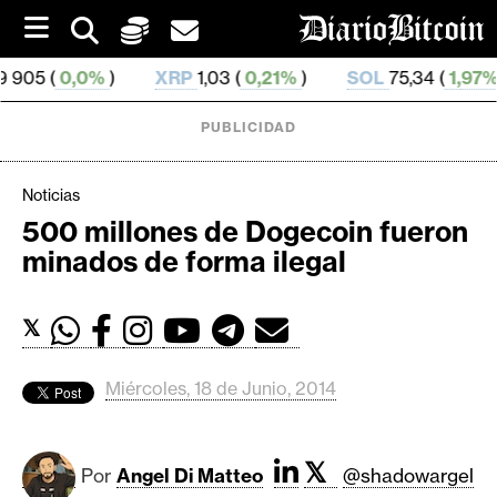
S
k
i
%
)
XRP
1,03 (
0,21%
)
SOL
75,34 (
1,97%
)
TRX
0
p
t
o
PUBLICIDAD
c
o
n
Noticias
t
500 millones de Dogecoin fueron
e
C
minados de forma ilegal
n
r
t
i
𝕏
p
t
o
Miércoles, 18 de Junio, 2014
M
e
𝕏
r
Por
Angel Di Matteo
@shadowargel