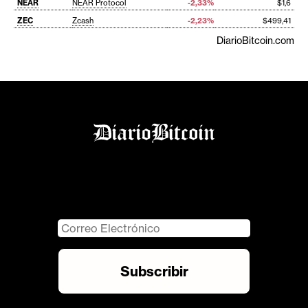
NEAR
NEAR Protocol
-2,33%
$1,6
ZEC
Zcash
-2,23%
$499,41
DiarioBitcoin.com