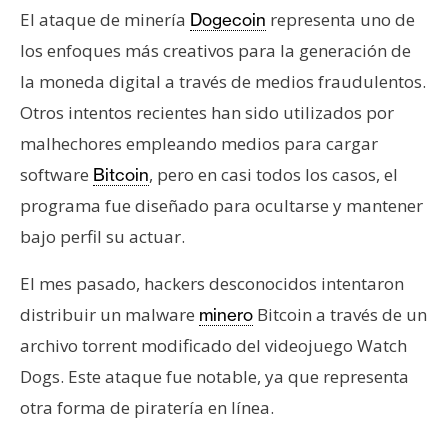
n
El ataque de minería
representa uno de
Dogecoin
t
los enfoques más creativos para la generación de
a
la moneda digital a través de medios fraudulentos.
c
Otros intentos recientes han sido utilizados por
t
o
malhechores empleando medios para cargar
y
software
, pero en casi todos los casos, el
Bitcoin
P
programa fue diseñado para ocultarse y mantener
u
bajo perfil su actuar.
b
l
El mes pasado, hackers desconocidos intentaron
i
distribuir un malware
Bitcoin a través de un
minero
c
i
archivo torrent modificado del videojuego Watch
d
Dogs. Este ataque fue notable, ya que representa
a
otra forma de piratería en línea.
d