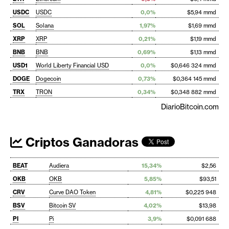
USDC
USDC
0,0%
$5,94 mmd
SOL
Solana
1,97%
$1,69 mmd
XRP
XRP
0,21%
$1,19 mmd
BNB
BNB
0,69%
$1,13 mmd
USD1
World Liberty Financial USD
0,0%
$0,646 324 mmd
DOGE
Dogecoin
0,73%
$0,364 145 mmd
TRX
TRON
0,34%
$0,348 882 mmd
DiarioBitcoin.com
Criptos Ganadoras
BEAT
Audiera
15,34%
$2,56
OKB
OKB
5,85%
$93,51
CRV
Curve DAO Token
4,81%
$0,225 948
BSV
Bitcoin SV
4,02%
$13,98
PI
Pi
3,9%
$0,091 688