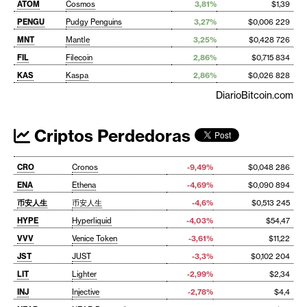
ATOM
Cosmos
3,81%
$1,39
PENGU
Pudgy Penguins
3,27%
$0,006 229
MNT
Mantle
3,25%
$0,428 726
FIL
Filecoin
2,86%
$0,715 834
KAS
Kaspa
2,86%
$0,026 828
DiarioBitcoin.com
Criptos Perdedoras
CRO
Cronos
-9,49%
$0,048 286
ENA
Ethena
-4,69%
$0,090 894
币安人生
币安人生
-4,6%
$0,513 245
HYPE
Hyperliquid
-4,03%
$54,47
VVV
Venice Token
-3,61%
$11,22
JST
JUST
-3,3%
$0,102 204
LIT
Lighter
-2,99%
$2,34
INJ
Injective
-2,78%
$4,4