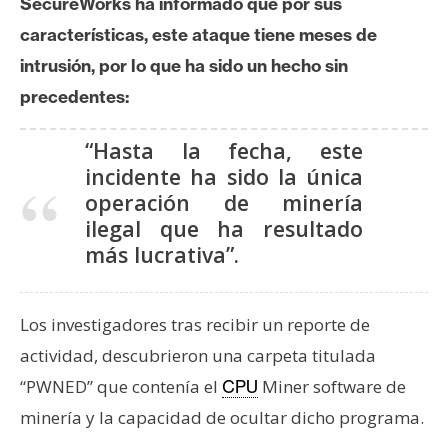
SecureWorks ha informado que por sus
s
características, este ataque tiene meses de
intrusión, por lo que ha sido un hecho sin
N
precedentes:
o
t
“Hasta la fecha, este
a
incidente ha sido la única
s
operación de minería
d
ilegal que ha resultado
e
más lucrativa”.
P
r
e
Los investigadores tras recibir un reporte de
n
s
actividad, descubrieron una carpeta titulada
a
“PWNED” que contenía el
Miner software de
CPU
minería y la capacidad de ocultar dicho programa.