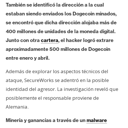
T
También se identificó la dirección a la cual
e
estaban siendo enviados los Dogecoin minados,
m
a
se encontró que dicha dirección alojaba más de
s
400 millones de unidades de la moneda digital.
Junto con otra
cartera
, el hacker logró extrare
R
aproximadamente 500 millones de Dogecoin
e
entre enero y abril.
c
u
Además de explorar los aspectos técnicos del
r
ataque, SecureWorks se adentró en la posible
s
identidad del agresor. La investigación reveló que
o
posiblemente el responsable proviene de
s
Alemania.
C
Minería y ganancias a través de un
malware
o