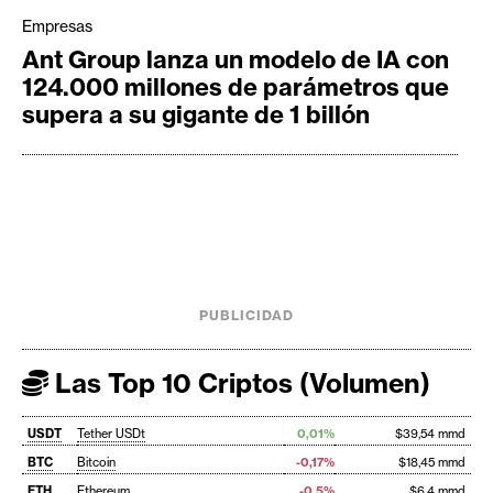
Empresas
Ant Group lanza un modelo de IA con
124.000 millones de parámetros que
supera a su gigante de 1 billón
PUBLICIDAD
Las Top 10 Criptos (Volumen)
USDT
Tether USDt
0,01%
$39,54 mmd
BTC
Bitcoin
-0,17%
$18,45 mmd
ETH
Ethereum
-0,5%
$6,4 mmd