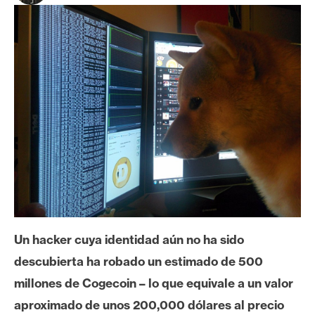
c
a
d
o
s
B
i
t
c
o
i
n
Un hacker cuya identidad aún no ha sido
descubierta ha robado un estimado de 500
E
millones de Cogecoin – lo que equivale a un valor
t
aproximado de unos 200,000 dólares al precio
h