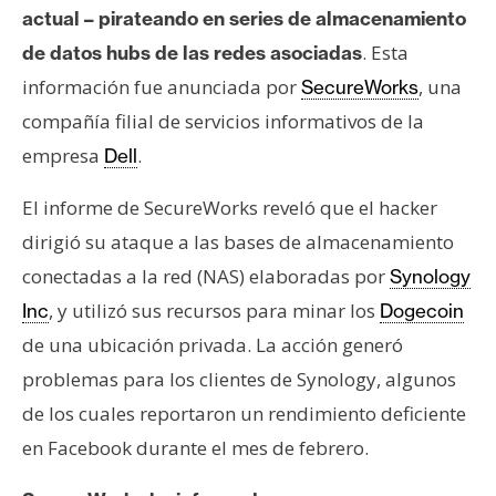
actual – pirateando en series de almacenamiento
e
r
. Esta
de datos hubs de las redes asociadas
e
información fue anunciada por
, una
SecureWorks
u
compañía filial de servicios informativos de la
m
empresa
.
Dell
El informe de SecureWorks reveló que el hacker
I
A
dirigió su ataque a las bases de almacenamiento
conectadas a la red (NAS) elaboradas por
Synology
, y utilizó sus recursos para minar los
Inc
Dogecoin
A
n
de una ubicación privada. La acción generó
á
problemas para los clientes de Synology, algunos
l
de los cuales reportaron un rendimiento deficiente
i
en Facebook durante el mes de febrero.
s
i