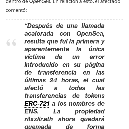
T
dentro de
En relación a esto, el afectado
OpenSea.
e
comentó:
m
a
“Después de una llamada
s
acalorada con OpenSea,
resulta que fui la primera y
aparentemente la única
R
e
víctima de un error
c
introducido en su página
u
de transferencia en las
r
últimas 24 horas, el cual
s
afectó a todas las
o
transferencias de tokens
s
ERC-721
a los nombres de
ENS. La propiedad
rilxxlir.eth ahora quedará
C
quemada de forma
o