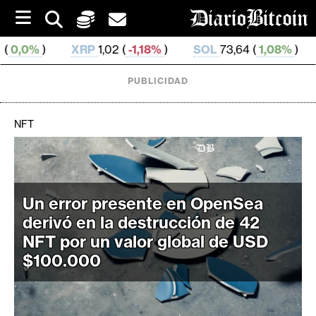
S
k
i
RP
1,02 (
-1,18%
)
SOL
73,64 (
1,08%
)
TRX
0,327 19
p
t
o
PUBLICIDAD
c
o
n
NFT
t
e
C
n
r
t
i
Un error presente en OpenSea
p
derivó en la destrucción de 42
t
NFT por un valor global de USD
o
$100.000
M
e
r