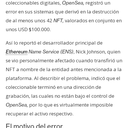
coleccionables digitales,
registró un
OpenSea,
e
error en sus sistemas que derivó en la destrucción
r
e
de al menos unos 42
valorados en conjunto en
NFT,
u
unos USD $100.000.
m
Así lo reportó el desarrollador principal de
, Nick Johnson, quien
Ethereum
Name Service (ENS)
I
se vio personalmente afectado cuando transfirió un
A
NFT a nombre de la entidad antes mencionada a la
plataforma. Al describir el problema, indicó que el
A
coleccionable terminó en una dirección de
n
á
grabación, las cuales no están bajo el control de
l
por lo que es virtualmente imposible
OpenSea,
i
recuperar el activo respectivo.
s
i
El motivo del error