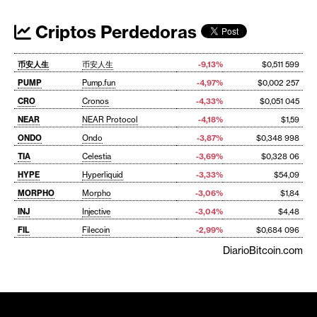
Criptos Perdedoras
币安人生
币安人生
-9,13%
$0,511 599
PUMP
Pump.fun
-4,97%
$0,002 257
CRO
Cronos
-4,33%
$0,051 045
NEAR
NEAR Protocol
-4,18%
$1,59
ONDO
Ondo
-3,87%
$0,348 998
TIA
Celestia
-3,69%
$0,328 06
HYPE
Hyperliquid
-3,33%
$54,09
MORPHO
Morpho
-3,06%
$1,84
INJ
Injective
-3,04%
$4,48
FIL
Filecoin
-2,99%
$0,684 096
DiarioBitcoin.com