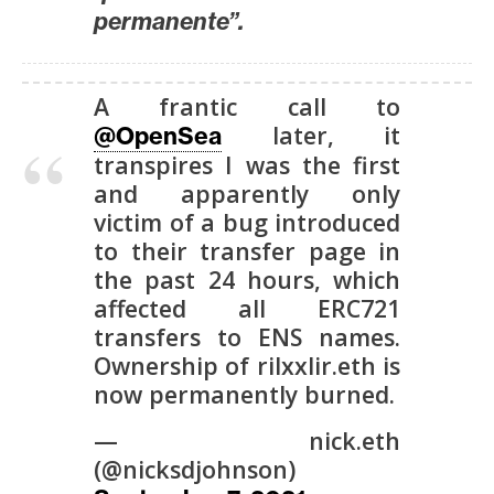
n
permanente”.
t
a
c
A frantic call to
t
later, it
@OpenSea
o
transpires I was the first
y
and apparently only
P
victim of a bug introduced
u
to their transfer page in
b
the past 24 hours, which
l
affected all ERC721
i
transfers to ENS names.
c
Ownership of rilxxlir.eth is
i
now permanently burned.
d
a
— nick.eth
d
(@nicksdjohnson)