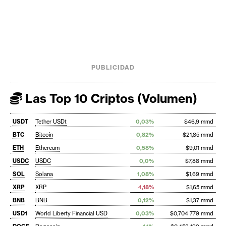
PUBLICIDAD
Las Top 10 Criptos (Volumen)
USDT
Tether USDt
0,03%
$46,9 mmd
BTC
Bitcoin
0,82%
$21,85 mmd
ETH
Ethereum
0,58%
$9,01 mmd
USDC
USDC
0,0%
$7,88 mmd
SOL
Solana
1,08%
$1,69 mmd
XRP
XRP
-1,18%
$1,65 mmd
BNB
BNB
0,12%
$1,37 mmd
USD1
World Liberty Financial USD
0,03%
$0,704 779 mmd