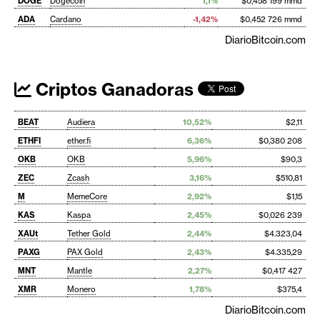
DOGE
Dogecoin
1,1%
$0,458 199 mmd
ADA
Cardano
-1,42%
$0,452 726 mmd
DiarioBitcoin.com
Criptos Ganadoras
BEAT
Audiera
10,52%
$2,11
ETHFI
ether.fi
6,36%
$0,380 208
OKB
OKB
5,96%
$90,3
ZEC
Zcash
3,16%
$510,81
M
MemeCore
2,92%
$1,15
KAS
Kaspa
2,45%
$0,026 239
XAUt
Tether Gold
2,44%
$4.323,04
PAXG
PAX Gold
2,43%
$4.335,29
MNT
Mantle
2,27%
$0,417 427
XMR
Monero
1,78%
$375,4
DiarioBitcoin.com