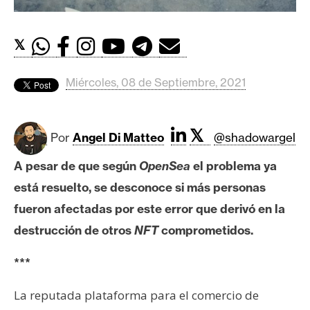
c
a
d
𝕏
o
s
Miércoles, 08 de Septiembre, 2021
B
𝕏
i
Por
Angel Di Matteo
@shadowargel
t
A pesar de que según
OpenSea
el problema ya
c
o
está resuelto, se desconoce si más personas
i
fueron afectadas por este error que derivó en la
n
destrucción de otros
NFT
comprometidos.
***
E
t
La reputada plataforma para el comercio de
h