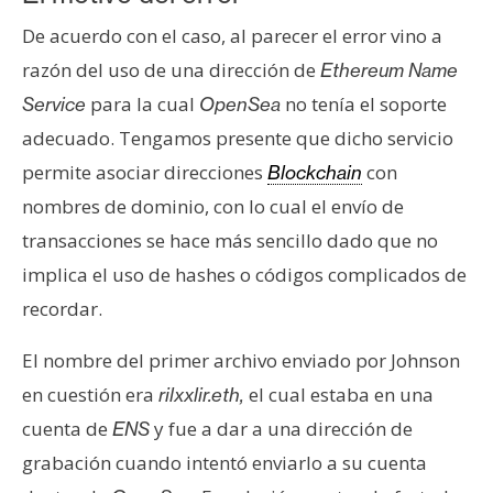
s
De acuerdo con el caso, al parecer el error vino a
razón del uso de una dirección de
Ethereum Name
N
para la cual
no tenía el soporte
Service
OpenSea
o
adecuado. Tengamos presente que dicho servicio
t
a
permite asociar direcciones
con
Blockchain
s
nombres de dominio, con lo cual el envío de
d
transacciones se hace más sencillo dado que no
e
implica el uso de hashes o códigos complicados de
P
r
recordar.
e
El nombre del primer archivo enviado por Johnson
n
s
en cuestión era
el cual estaba en una
rilxxlir.eth,
a
cuenta de
y fue a dar a una dirección de
ENS
grabación cuando intentó enviarlo a su cuenta