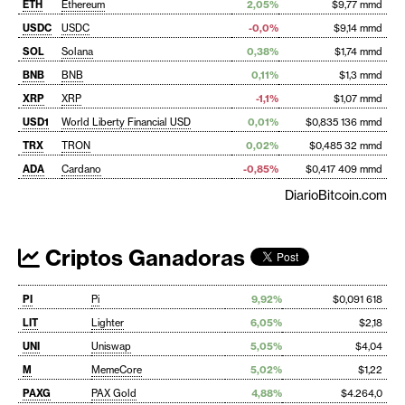
ETH
Ethereum
2,05%
$9,77 mmd
USDC
USDC
-0,0%
$9,14 mmd
SOL
Solana
0,38%
$1,74 mmd
BNB
BNB
0,11%
$1,3 mmd
XRP
XRP
-1,1%
$1,07 mmd
USD1
World Liberty Financial USD
0,01%
$0,835 136 mmd
TRX
TRON
0,02%
$0,485 32 mmd
ADA
Cardano
-0,85%
$0,417 409 mmd
DiarioBitcoin.com
Criptos Ganadoras
PI
Pi
9,92%
$0,091 618
LIT
Lighter
6,05%
$2,18
UNI
Uniswap
5,05%
$4,04
M
MemeCore
5,02%
$1,22
PAXG
PAX Gold
4,88%
$4.264,0