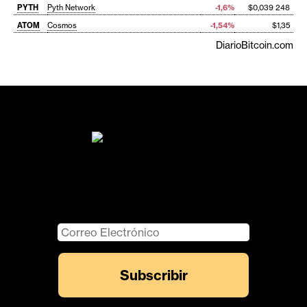
PYTH
Pyth Network
-1,6%
$0,039 248
ATOM
Cosmos
-1,54%
$1,35
DiarioBitcoin.com