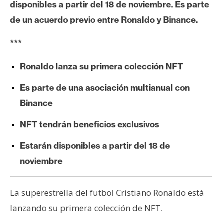
c
disponibles a partir del 18 de noviembre. Es parte
a
de un acuerdo previo entre Ronaldo y Binance.
d
o
***
s
Ronaldo lanza su primera colección NFT
B
Es parte de una asociación multianual con
i
Binance
t
c
NFT tendrán beneficios exclusivos
o
Estarán disponibles a partir del 18 de
i
n
noviembre
La superestrella del futbol Cristiano Ronaldo está
E
t
lanzando su primera colección de NFT.
h