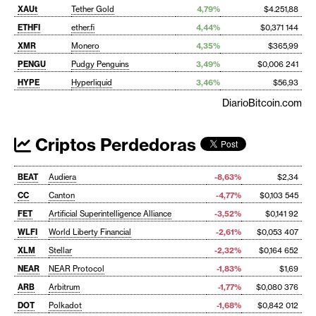
XAUt
Tether Gold
4,79%
$4.251,88
ETHFI
ether.fi
4,44%
$0,371 144
XMR
Monero
4,35%
$365,99
PENGU
Pudgy Penguins
3,49%
$0,006 241
HYPE
Hyperliquid
3,46%
$56,93
DiarioBitcoin.com
Criptos Perdedoras
BEAT
Audiera
-8,63%
$2,34
CC
Canton
-4,77%
$0,103 545
FET
Artificial Superintelligence Alliance
-3,52%
$0,141 92
WLFI
World Liberty Financial
-2,61%
$0,053 407
XLM
Stellar
-2,32%
$0,164 652
NEAR
NEAR Protocol
-1,83%
$1,69
ARB
Arbitrum
-1,77%
$0,080 376
DOT
Polkadot
-1,68%
$0,842 012