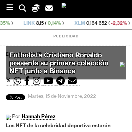
S
k
i
p
INK
8,15 (
0,14%
)
XLM
0,164 652 (
-2,32%
)
DAI
0,9
t
o
PUBLICIDAD
c
o
n
Futbolista Cristiano Ronaldo
Exchanges
NFT
t
presenta su primera colección
e
C
n
NFT junto a Binance
r
t
𝕏
i
p
t
Martes, 15 de Noviembre, 2022
o
M
Por
Hannah Pérez
e
r
Los NFT de la celebridad deportiva estarán