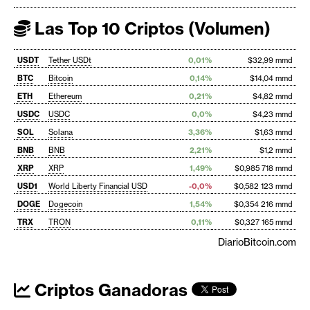
Las Top 10 Criptos (Volumen)
USDT
Tether USDt
0,01%
$32,99 mmd
BTC
Bitcoin
0,14%
$14,04 mmd
ETH
Ethereum
0,21%
$4,82 mmd
USDC
USDC
0,0%
$4,23 mmd
SOL
Solana
3,36%
$1,63 mmd
BNB
BNB
2,21%
$1,2 mmd
XRP
XRP
1,49%
$0,985 718 mmd
USD1
World Liberty Financial USD
-0,0%
$0,582 123 mmd
DOGE
Dogecoin
1,54%
$0,354 216 mmd
TRX
TRON
0,11%
$0,327 165 mmd
DiarioBitcoin.com
Criptos Ganadoras