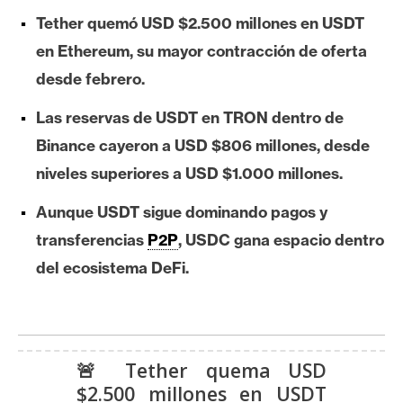
e
Tether quemó USD $2.500 millones en USDT
r
en Ethereum, su mayor contracción de oferta
e
desde febrero.
u
m
Las reservas de USDT en TRON dentro de
Binance cayeron a USD $806 millones, desde
I
niveles superiores a USD $1.000 millones.
A
Aunque USDT sigue dominando pagos y
transferencias
P2P
, USDC gana espacio dentro
A
del ecosistema DeFi.
n
á
l
i
s
🚨 Tether quema USD
i
$2.500 millones en USDT