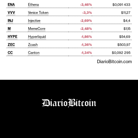
ENA
Ethena
-3,46%
$0,091 433
VVV
Venice Token
-3,3%
$11,27
INJ
Injective
-2,69%
$4,4
M
MemeCore
-2,48%
$1,15
HYPE
Hyperliquid
-1,86%
$54,69
ZEC
Zcash
-1,36%
$503,97
CC
Canton
-1,34%
$0,092 295
DiarioBitcoin.com