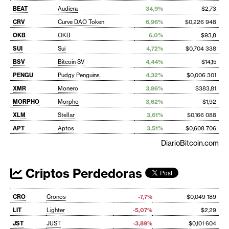
BEAT
Audiera
34,9%
$2,73
CRV
Curve DAO Token
6,96%
$0,226 948
OKB
OKB
6,0%
$93,8
SUI
Sui
4,72%
$0,704 338
BSV
Bitcoin SV
4,44%
$14,15
PENGU
Pudgy Penguins
4,32%
$0,006 301
XMR
Monero
3,86%
$383,81
MORPHO
Morpho
3,62%
$1,92
XLM
Stellar
3,61%
$0,166 088
APT
Aptos
3,51%
$0,608 706
DiarioBitcoin.com
Criptos Perdedoras
CRO
Cronos
-7,7%
$0,049 189
LIT
Lighter
-5,07%
$2,29
JST
JUST
-3,89%
$0,101 604