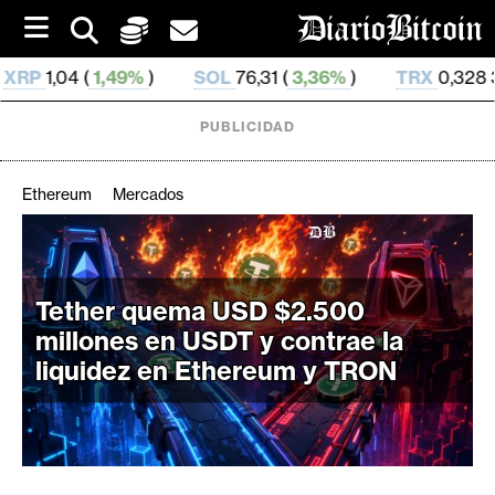
S
k
i
SOL
76,31 (
3,36%
)
TRX
0,328 37 (
0,11%
)
H
p
t
o
PUBLICIDAD
c
o
n
Ethereum
Mercados
t
e
C
n
r
t
i
Tether quema USD $2.500
p
millones en USDT y contrae la
t
liquidez en Ethereum y TRON
o
M
e
r