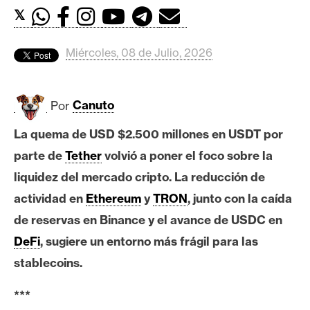
c
𝕏
a
d
o
Miércoles, 08 de Julio, 2026
s
Por
Canuto
B
La quema de USD $2.500 millones en USDT por
i
t
parte de
Tether
volvió a poner el foco sobre la
c
liquidez del mercado cripto. La reducción de
o
actividad en
Ethereum
y
TRON
, junto con la caída
i
de reservas en Binance y el avance de USDC en
n
DeFi
, sugiere un entorno más frágil para las
stablecoins.
E
t
***
h