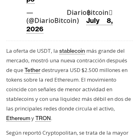
T
e
— Diario฿itcoin
m
(@DiarioBitcoin)
July 8,
a
2026
s
La oferta de USDT, la
más grande del
stablecoin
R
mercado, mostró una nueva contracción después
e
c
de que
destruyera USD $2.500 millones en
Tether
u
tokens sobre la red Ethereum. El movimiento
r
coincide con señales de menor actividad en
s
stablecoins y con una liquidez más débil en dos de
o
s
las principales redes donde circula el activo,
y
.
Ethereum
TRON
C
Según reportó Cryptopolitan, se trata de la mayor
o