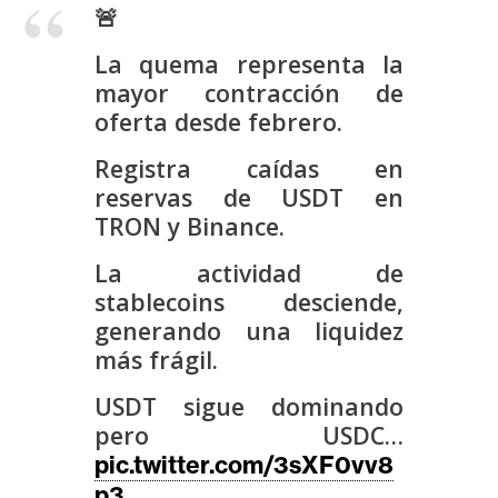
s
🚨
La quema representa la
N
mayor contracción de
o
oferta desde febrero.
t
Registra caídas en
a
reservas de USDT en
s
TRON y Binance.
d
e
La actividad de
P
stablecoins desciende,
r
generando una liquidez
e
más frágil.
n
s
USDT sigue dominando
a
pero USDC…
pic.twitter.com/3sXF0vv8
p3