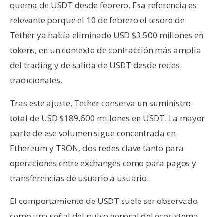
quema de USDT desde febrero. Esa referencia es
n
t
relevante porque el 10 de febrero el tesoro de
a
Tether ya había eliminado USD $3.500 millones en
c
tokens, en un contexto de contracción más amplia
t
del trading y de salida de USDT desde redes
o
tradicionales.
y
P
Tras este ajuste, Tether conserva un suministro
u
b
total de USD $189.600 millones en USDT. La mayor
l
parte de ese volumen sigue concentrada en
i
Ethereum y TRON, dos redes clave tanto para
c
operaciones entre exchanges como para pagos y
i
d
transferencias de usuario a usuario.
a
El comportamiento de USDT suele ser observado
d
como una señal del pulso general del ecosistema