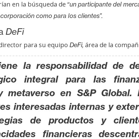
arían en la búsqueda de “
un participante del mer
 corporación como para los clientes”.
ea
DeFi
director para su equipo
área de la compañí
DeFi,
iene la responsabilidad de de
gico integral para las finanz
y metaverso en S&P Global. 
s interesadas internas y exter
ategias de productos y clie
cidades financieras descentr