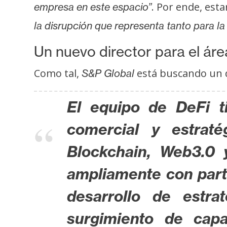
. Por ende, est
s
empresa en este espacio”
a
la disrupción que representa tanto para la
Un nuevo director para el ár
T
e
Como tal,
está buscando un 
S&P Global
m
a
El equipo de DeFi t
s
comercial y estraté
R
Blockchain, Web3.0 
e
ampliamente con parte
c
u
desarrollo de estr
r
surgimiento de capa
s