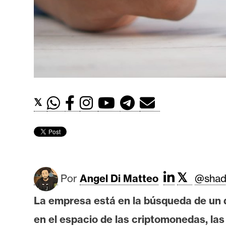
t
h
e
r
e
u
m
𝕏
I
A
𝕏
A
Por
Angel Di Matteo
@shad
n
La empresa está en la búsqueda de un 
á
l
en el espacio de las criptomonedas, la