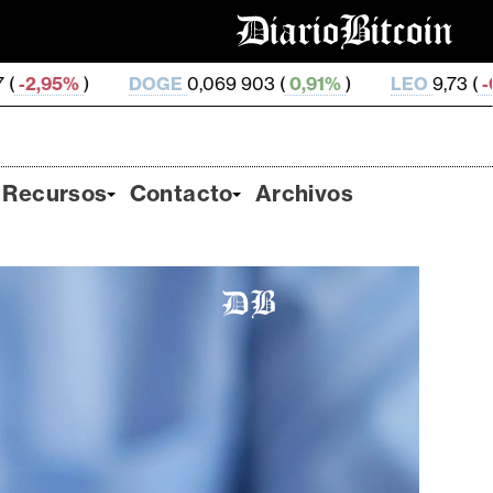
OGE
0,069 903 (
0,91%
)
LEO
9,73 (
-0,06%
)
ZEC
5
Recursos
Contacto
Archivos