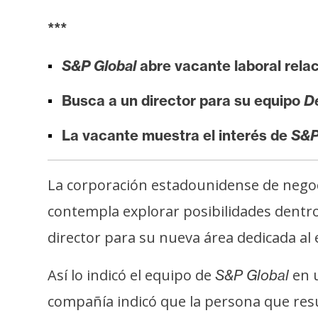
i
s
***
i
S&P Global
abre vacante laboral rela
s
Busca a un director para su equipo
De
N
La vacante muestra el interés de
S&P
o
t
a
La corporación estadounidense de negoci
s
contempla explorar posibilidades dentro
d
e
director para su nueva área dedicada al
P
r
Así lo indicó el equipo de
en u
S&P Global
e
compañía indicó que la persona que resu
n