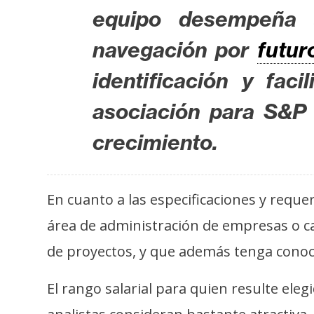
o
equipo desempeña u
s
navegación por
futur
C
identificación y fac
o
asociación para S&P
n
t
crecimiento.
a
c
t
En cuanto a las especificaciones y requ
o
y
área de administración de empresas o ca
P
de proyectos, y que además tenga conoc
u
b
El rango salarial para quien resulte el
l