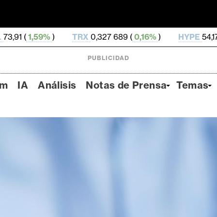
TRX
0,327 689 (
0,16%
)
HYPE
54,17 (
-2,95%
)
D
PUBLICIDAD
um
IA
Análisis
Notas de Prensa
Temas