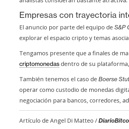
analistas consideran bastante atractiva.
i
c
Empresas con trayectoria int
i
d
El anuncio por parte del equipo de
S&P 
a
explorar el espacio cripto y temas asoci
d
Tengamos presente que a finales de ma
dentro de su plataforma, 
criptomonedas
También tenemos el caso de
Boerse Stut
operar como custodio de monedas digita
negociación para bancos, corredores, adm
Artículo de Angel Di Matteo /
DiarioBitco