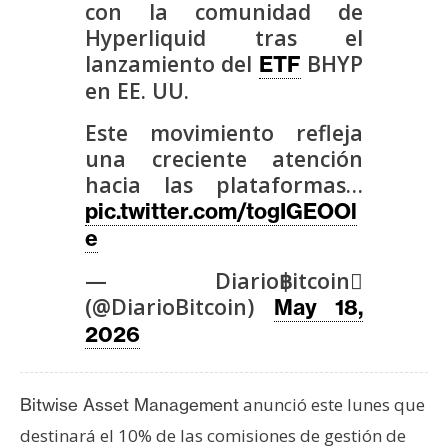
con la comunidad de
s
Hyperliquid tras el
lanzamiento del
BHYP
ETF
N
en EE. UU.
o
t
Este movimiento refleja
a
una creciente atención
s
hacia las plataformas…
d
pic.twitter.com/togIGEOOl
e
e
P
— Diario฿itcoin
r
(@DiarioBitcoin)
e
May 18,
n
2026
s
a
anunció este lunes que
Bitwise Asset Management
destinará el 10% de las comisiones de gestión de