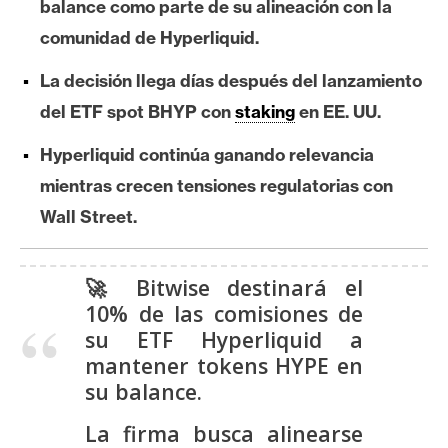
balance como parte de su alineación con la
e
comunidad de Hyperliquid.
r
e
La decisión llega días después del lanzamiento
u
del ETF spot BHYP con
staking
en EE. UU.
m
Hyperliquid continúa ganando relevancia
mientras crecen tensiones regulatorias con
I
A
Wall Street.
A
🚀 Bitwise destinará el
n
10% de las comisiones de
á
su ETF Hyperliquid a
l
mantener tokens HYPE en
i
su balance.
s
La firma busca alinearse
i