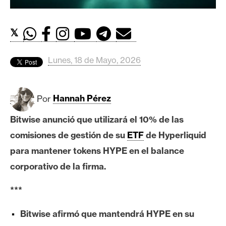
c
a
d
𝕏
o
s
Lunes, 18 de Mayo, 2026
B
Por
Hannah Pérez
i
t
Bitwise anunció que utilizará el 10% de las
c
comisiones de gestión de su
ETF
de Hyperliquid
o
i
para mantener tokens HYPE en el balance
n
corporativo de la firma.
***
E
t
Bitwise afirmó que mantendrá HYPE en su
h