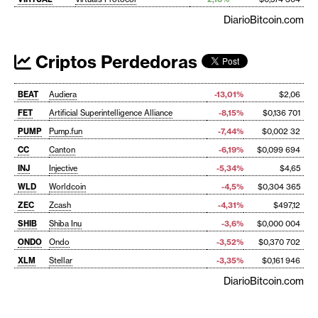
DiarioBitcoin.com
Criptos Perdedoras
BEAT
Audiera
-13,01%
$2,06
FET
Artificial Superintelligence Alliance
-8,15%
$0,136 701
PUMP
Pump.fun
-7,44%
$0,002 32
CC
Canton
-6,19%
$0,099 694
INJ
Injective
-5,34%
$4,65
WLD
Worldcoin
-4,5%
$0,304 365
ZEC
Zcash
-4,31%
$497,12
SHIB
Shiba Inu
-3,6%
$0,000 004
ONDO
Ondo
-3,52%
$0,370 702
XLM
Stellar
-3,35%
$0,161 946
DiarioBitcoin.com