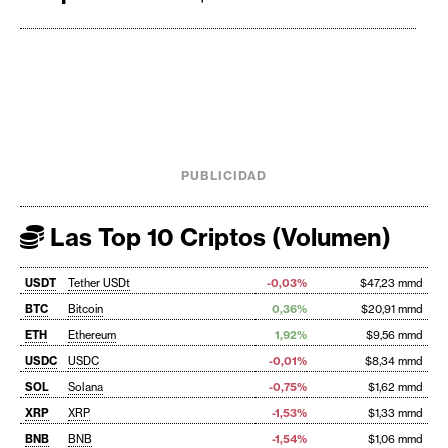
PUBLICIDAD
Las Top 10 Criptos (Volumen)
USDT
Tether USDt
-0,03%
$47,23 mmd
BTC
Bitcoin
0,36%
$20,91 mmd
ETH
Ethereum
1,92%
$9,56 mmd
USDC
USDC
-0,01%
$8,34 mmd
SOL
Solana
-0,75%
$1,62 mmd
XRP
XRP
-1,53%
$1,33 mmd
BNB
BNB
-1,54%
$1,06 mmd