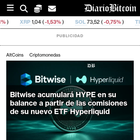
S
k
i
4 (
-1,53%
)
SOL
73,52 (
-0,75%
)
TRX
0,327 229 (
-
p
t
o
PUBLICIDAD
c
o
n
AltCoins
Criptomonedas
t
e
C
n
r
t
i
Bitwise acumulará HYPE en su
p
t
balance a partir de las comisiones
o
de su nuevo ETF Hyperliquid
M
e
r