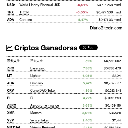
USD1
World Liberty Financial USD
-0,01%
$0,717 268 mmd
TRX
TRON
-0,05%
$0,477 536 mmd
ADA
Cardano
5,47%
$0,471 03 mmd
DiarioBitcoin.com
Criptos Ganadoras
币安人生
币安人生
7,6%
$0,532 652
ZRO
LayerZero
7,38%
$0,838 476
LIT
Lighter
6,95%
$2,24
ADA
Cardano
5,47%
$0,202 077
CRV
Curve DAO Token
4,89%
$0,213 641
PI
Pi
4,72%
$0,091 259
AERO
Aerodrome Finance
3,63%
$0,439 116
XMR
Monero
3,06%
$365,25
VVV
Venice Token
2,46%
$11,44
VIRTUAL
Virtuals Protocol
2,18%
$0,574 364