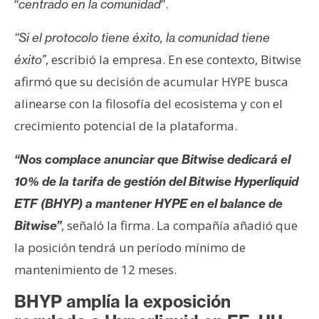
“
”.
centrado en la comunidad
n
t
“Si el protocolo tiene éxito, la comunidad tiene
a
, escribió la empresa. En ese contexto, Bitwise
éxito”
c
afirmó que su decisión de acumular HYPE busca
t
o
alinearse con la filosofía del ecosistema y con el
y
crecimiento potencial de la plataforma.
P
u
“Nos complace anunciar que Bitwise dedicará el
b
10% de la tarifa de gestión del Bitwise Hyperliquid
l
ETF (BHYP) a mantener HYPE en el balance de
i
c
, señaló la firma. La compañía añadió que
Bitwise”
i
la posición tendrá un período mínimo de
d
mantenimiento de 12 meses.
a
d
BHYP amplía la exposición