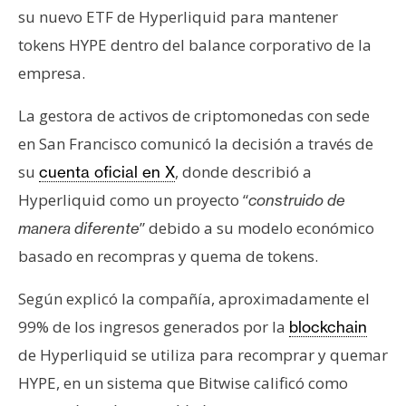
T
su nuevo ETF de Hyperliquid para mantener
e
tokens HYPE dentro del balance corporativo de la
m
a
empresa.
s
La gestora de activos de criptomonedas con sede
en San Francisco comunicó la decisión a través de
R
su
, donde describió a
cuenta oficial en X
e
c
Hyperliquid como un proyecto “
construido de
u
” debido a su modelo económico
manera diferente
r
basado en recompras y quema de tokens.
s
o
Según explicó la compañía, aproximadamente el
s
99% de los ingresos generados por la
blockchain
de Hyperliquid se utiliza para recomprar y quemar
C
HYPE, en un sistema que Bitwise calificó como
o