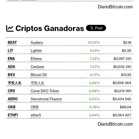
DiarioBitcoin.com
Criptos Ganadoras
BEAT
Audiera
27,41%
$2,19
LIT
Lighter
9,14%
$2,39
ENA
Ethena
7,32%
$0,097 291
ADA
Cardano
7,27%
$0,202 281
BSV
Bitcoin SV
4,77%
$13,53
币安人生
币安人生
3,62%
$0,538 064
CRV
Curve DAO Token
3,08%
$0,214 991
AERO
Aerodrome Finance
3,05%
$0,434 542
OKB
OKB
2,76%
$88,04
ETHFI
ether.fi
2,64%
$0,364 927
DiarioBitcoin.com