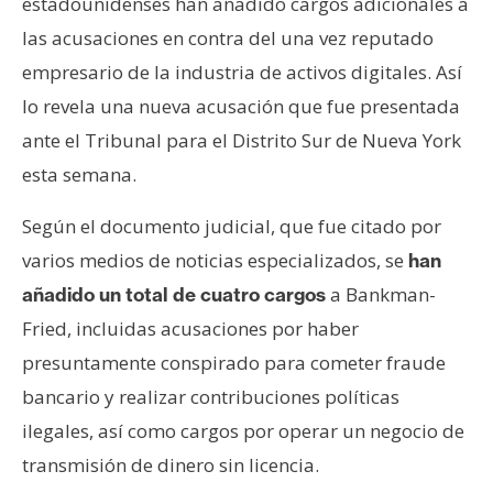
estadounidenses han añadido cargos adicionales a
s
las acusaciones en contra del una vez reputado
empresario de la industria de activos digitales. Así
N
lo revela una nueva acusación que fue presentada
o
ante el Tribunal para el Distrito Sur de Nueva York
t
a
esta semana.
s
d
Según el documento judicial, que fue citado por
e
varios medios de noticias especializados, se
han
P
a Bankman-
añadido un total de cuatro cargos
r
Fried, incluidas acusaciones por haber
e
n
presuntamente conspirado para cometer fraude
s
bancario y realizar contribuciones políticas
a
ilegales, así como cargos por operar un negocio de
transmisión de dinero sin licencia.