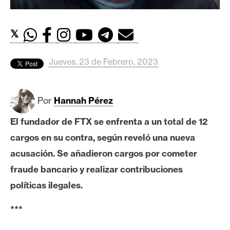
c
a
d
𝕏
o
s
Jueves, 23 de Febrero, 2023
B
Por
Hannah Pérez
i
t
El fundador de FTX se enfrenta a un total de 12
c
cargos en su contra, según reveló una nueva
o
i
acusación. Se añadieron cargos por cometer
n
fraude bancario y realizar contribuciones
políticas ilegales.
E
***
t
h