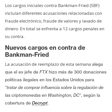
T
Los cargos iniciales contra Bankman-Fried (SBF)
e
m
incluían diferentes acusaciones relacionadas con
a
fraude electrónico, fraude de valores y lavado de
s
dinero. En total se enfrenta a 12 cargos penales en
su contra.
R
Nuevos cargos en contra de
e
Bankman-Fried
c
u
La acusación de reemplazo de esta semana
alega
r
que el ex jefe de
FTX
hizo más de 300 donaciones
s
o
políticas ilegales en los Estados Unidos para
s
“
tratar de comprar influencia sobre la regulación de
las criptomonedas en Washington, DC
“, según la
cobertura de
Decrypt
.
C
o