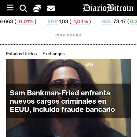
S
k
i
1%
)
XRP
1,03 (
-1,04%
)
SOL
73,47 (
0,32%
)
TR
p
t
o
PUBLICIDAD
c
o
n
Estados Unidos
Exchanges
t
e
C
n
r
t
i
Sam Bankman-Fried enfrenta
p
t
nuevos cargos criminales en
o
EEUU, incluido fraude bancario
M
e
r