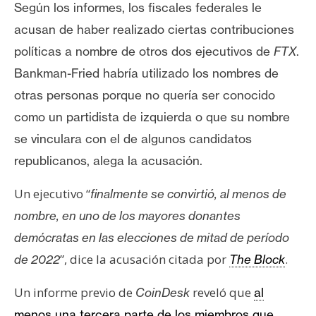
Según los informes, los fiscales federales le
n
t
acusan de haber realizado ciertas contribuciones
a
políticas a nombre de otros dos ejecutivos de
FTX
.
c
Bankman-Fried habría utilizado los nombres de
t
otras personas porque no quería ser conocido
o
y
como un partidista de izquierda o que su nombre
P
se vinculara con el de algunos candidatos
u
republicanos, alega la acusación.
b
l
Un ejecutivo “
finalmente se convirtió, al menos de
i
nombre, en uno de los mayores donantes
c
demócratas en las elecciones de mitad de período
i
d
”, dice la acusación citada por
.
de 2022
The Block
a
Un informe previo de
reveló que
CoinDesk
al
d
menos una tercera parte de los miembros que