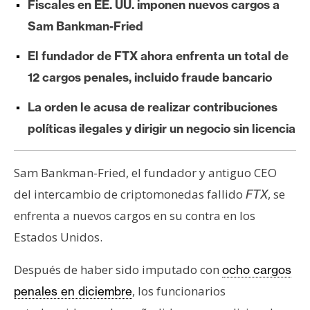
Fiscales en EE. UU. imponen nuevos cargos a
e
Sam Bankman-Fried
r
e
El fundador de FTX ahora enfrenta un total de
u
12 cargos penales, incluido fraude bancario
m
La orden le acusa de realizar contribuciones
políticas ilegales y dirigir un negocio sin licencia
I
A
Sam Bankman-Fried, el fundador y antiguo CEO
del intercambio de criptomonedas fallido
, se
FTX
A
n
enfrenta a nuevos cargos en su contra en los
á
Estados Unidos.
l
i
Después de haber sido imputado con
ocho cargos
s
, los funcionarios
penales en diciembre
i