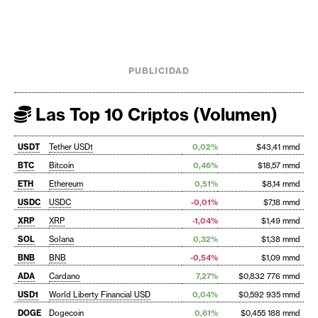
PUBLICIDAD
Las Top 10 Criptos (Volumen)
USDT
Tether USDt
0,02%
$43,41 mmd
BTC
Bitcoin
0,46%
$18,57 mmd
ETH
Ethereum
0,51%
$8,14 mmd
USDC
USDC
-0,01%
$7,18 mmd
XRP
XRP
-1,04%
$1,49 mmd
SOL
Solana
0,32%
$1,38 mmd
BNB
BNB
-0,54%
$1,09 mmd
ADA
Cardano
7,27%
$0,832 776 mmd
USD1
World Liberty Financial USD
0,04%
$0,592 935 mmd
DOGE
Dogecoin
0,61%
$0,455 188 mmd