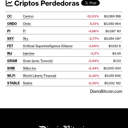
Criptos Perdedoras
CC
Canton
-12,05%
$0,089 558
ONDO
Ondo
-5,13%
$0,350 964
PI
Pi
-4,66%
$0,087 161
SKY
Sky
-3,77%
$0,054 097
FET
Artificial Superintelligence Alliance
-3,56%
$0,132 8
INJ
Injective
-3,2%
$4,49
GRAM
Gram (prev. Toncoin)
-2,94%
$1,33
SHIB
Shiba Inu
-2,44%
$0,000 004
WLFI
World Liberty Financial
-2,42%
$0,051 806
STABLE
Stable
-2,35%
$0,032 192
DiarioBitcoin.com