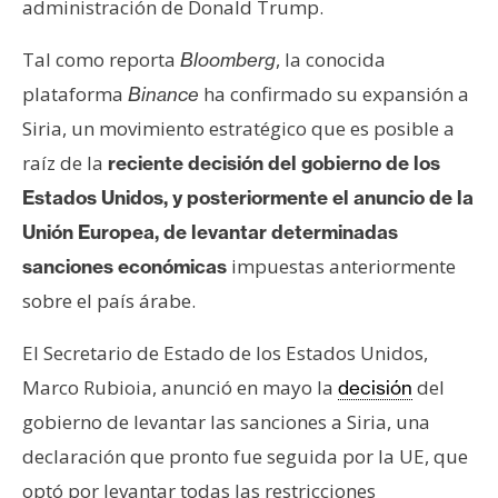
administración de Donald Trump.
s
Tal como reporta
, la conocida
Bloomberg
N
plataforma
ha confirmado su expansión a
Binance
o
Siria, un movimiento estratégico que es posible a
t
raíz de la
reciente decisión del gobierno de los
a
Estados Unidos, y posteriormente el anuncio de la
s
d
Unión Europea, de levantar determinadas
e
impuestas anteriormente
sanciones económicas
P
sobre el país árabe.
r
e
El Secretario de Estado de los Estados Unidos,
n
Marco Rubioia, anunció en mayo la
del
decisión
s
a
gobierno de levantar las sanciones a Siria, una
declaración que pronto fue seguida por la UE, que
optó por levantar todas las restricciones