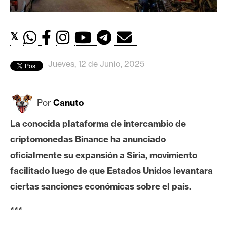
c
a
d
𝕏
o
s
Jueves, 12 de Junio, 2025
B
i
Por
Canuto
t
La conocida plataforma de intercambio de
c
o
criptomonedas Binance ha anunciado
i
oficialmente su expansión a Siria, movimiento
n
facilitado luego de que Estados Unidos levantara
ciertas sanciones económicas sobre el país.
E
***
t
h