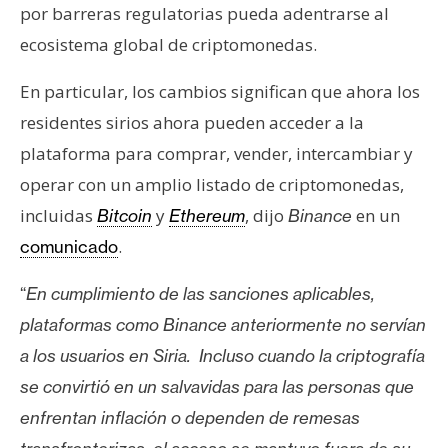
por barreras regulatorias pueda adentrarse al
n
t
ecosistema global de criptomonedas.
a
c
En particular, los cambios significan que ahora los
t
residentes sirios ahora pueden acceder a la
o
plataforma para comprar, vender, intercambiar y
y
operar con un amplio listado de criptomonedas,
P
incluidas
y
, dijo
en un
u
Bitcoin
Ethereum
Binance
b
.
comunicado
l
i
“
En cumplimiento de las sanciones aplicables,
c
plataformas como Binance anteriormente no servían
i
a los usuarios en Siria. Incluso cuando la criptografía
d
se convirtió en un salvavidas para las personas que
a
d
enfrentan inflación o dependen de remesas