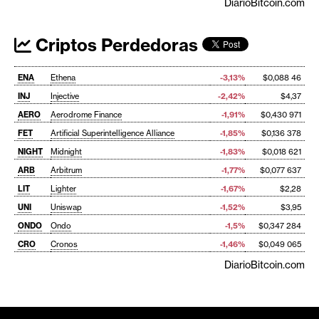
DiarioBitcoin.com
Criptos Perdedoras
ENA
Ethena
-3,13%
$0,088 46
INJ
Injective
-2,42%
$4,37
AERO
Aerodrome Finance
-1,91%
$0,430 971
FET
Artificial Superintelligence Alliance
-1,85%
$0,136 378
NIGHT
Midnight
-1,83%
$0,018 621
ARB
Arbitrum
-1,77%
$0,077 637
LIT
Lighter
-1,67%
$2,28
UNI
Uniswap
-1,52%
$3,95
ONDO
Ondo
-1,5%
$0,347 284
CRO
Cronos
-1,46%
$0,049 065
DiarioBitcoin.com