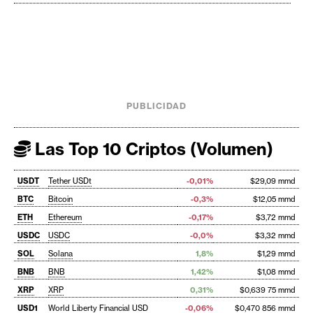
PUBLICIDAD
Las Top 10 Criptos (Volumen)
USDT
Tether USDt
-0,01%
$29,09 mmd
BTC
Bitcoin
-0,3%
$12,05 mmd
ETH
Ethereum
-0,17%
$3,72 mmd
USDC
USDC
-0,0%
$3,32 mmd
SOL
Solana
1,8%
$1,29 mmd
BNB
BNB
1,42%
$1,08 mmd
XRP
XRP
0,31%
$0,639 75 mmd
USD1
World Liberty Financial USD
-0,06%
$0,470 856 mmd