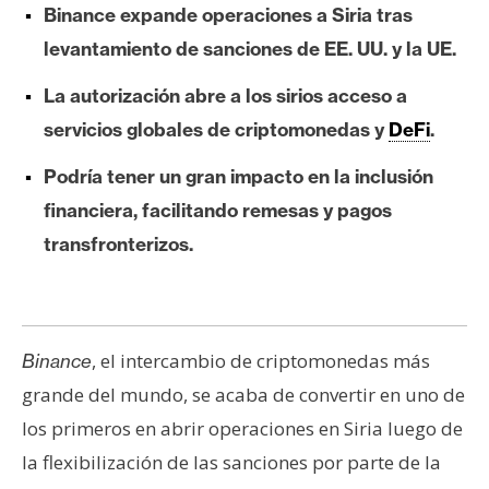
Binance expande operaciones a Siria tras
e
r
levantamiento de sanciones de EE. UU. y la UE.
e
La autorización abre a los sirios acceso a
u
m
servicios globales de criptomonedas y
DeFi
.
Podría tener un gran impacto en la inclusión
I
financiera, facilitando remesas y pagos
A
transfronterizos.
A
n
, el intercambio de criptomonedas más
Binance
á
l
grande del mundo, se acaba de convertir en uno de
i
los primeros en abrir operaciones en Siria luego de
s
la flexibilización de las sanciones por parte de la
i