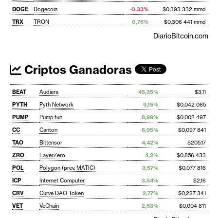
DOGE
Dogecoin
-0,33%
$0,393 332 mmd
TRX
TRON
0,76%
$0,306 441 mmd
DiarioBitcoin.com
Criptos Ganadoras
BEAT
Audiera
45,35%
$3,11
PYTH
Pyth Network
9,15%
$0,042 065
PUMP
Pump.fun
8,99%
$0,002 497
CC
Canton
6,95%
$0,097 841
TAO
Bittensor
4,42%
$205,17
ZRO
LayerZero
4,2%
$0,856 433
POL
Polygon (prev. MATIC)
3,57%
$0,077 816
ICP
Internet Computer
3,54%
$2,16
CRV
Curve DAO Token
2,77%
$0,227 341
VET
VeChain
2,63%
$0,004 811