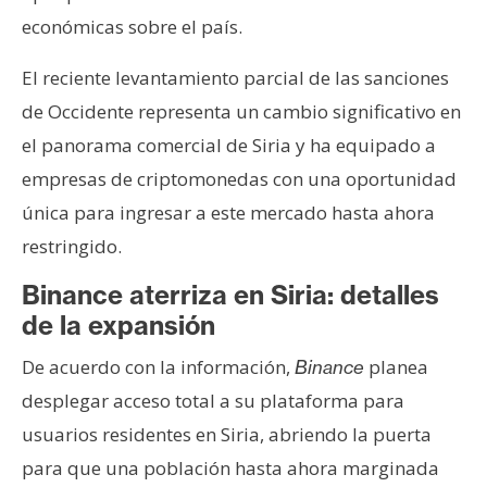
T
económicas sobre el país.
e
m
El reciente levantamiento parcial de las sanciones
a
s
de Occidente representa un cambio significativo en
el panorama comercial de Siria y ha equipado a
empresas de criptomonedas con una oportunidad
R
e
única para ingresar a este mercado hasta ahora
c
restringido.
u
Binance aterriza en Siria: detalles
r
s
de la expansión
o
De acuerdo con la información,
planea
Binance
s
desplegar acceso total a su plataforma para
usuarios residentes en Siria, abriendo la puerta
C
para que una población hasta ahora marginada
o