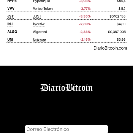
HYPE
Hyperliquid
-3,93%
$54,4
VVV
Venice Token
-3,77%
$11,2
JST
JUST
-3,35%
$0,102 136
INJ
Injective
-2,89%
$4,39
ALGO
Algorand
-2,33%
$0,087 005
UNI
Uniswap
-2,15%
$3,96
DiarioBitcoin.com