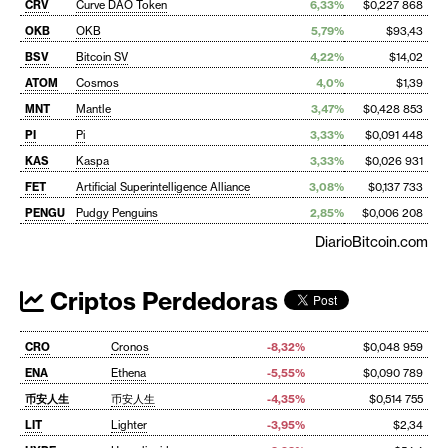
CRV
Curve DAO Token
6,33%
$0,227 868
OKB
OKB
5,79%
$93,43
BSV
Bitcoin SV
4,22%
$14,02
ATOM
Cosmos
4,0%
$1,39
MNT
Mantle
3,47%
$0,428 853
PI
Pi
3,33%
$0,091 448
KAS
Kaspa
3,33%
$0,026 931
FET
Artificial Superintelligence Alliance
3,08%
$0,137 733
PENGU
Pudgy Penguins
2,85%
$0,006 208
DiarioBitcoin.com
Criptos Perdedoras
CRO
Cronos
-8,32%
$0,048 959
ENA
Ethena
-5,55%
$0,090 789
币安人生
币安人生
-4,35%
$0,514 755
LIT
Lighter
-3,95%
$2,34