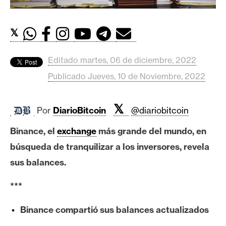
c
a
d
𝕏
o
s
Editado martes, 06 de diciembre, 2022
Publicado Jueves, 10 de Noviembre, 2022
B
i
𝕏
Por
DiarioBitcoin
@diariobitcoin
t
c
Binance, el
exchange
más grande del mundo, en
o
búsqueda de tranquilizar a los inversores, revela
i
n
sus balances.
***
E
t
Binance compartió sus balances actualizados
h