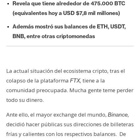
Revela que tiene alrededor de 475.000 BTC
e
(equivalentes hoy a USD $7,8 mil millones)
r
e
Además mostró sus balances de ETH, USDT,
u
BNB, entre otras criptomonedas
m
I
A
La actual situación del ecosistema cripto, tras el
colapso de la plataforma
tiene a la
FTX,
A
comunidad preocupada. Mucha gente teme perder
n
todo su dinero.
á
l
Ante ello, el mayor exchange del mundo,
Binance,
i
decidió hacer públicas sus direcciones de billeteras
s
frías y calientes con los respectivos balances. De
i