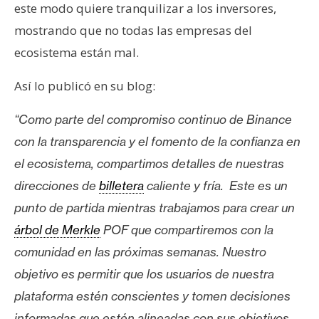
s
este modo quiere tranquilizar a los inversores,
mostrando que no todas las empresas del
ecosistema están mal.
N
o
Así lo publicó en su blog:
t
a
“Como parte del compromiso continuo de Binance
s
con la transparencia y el fomento de la confianza en
d
e
el ecosistema, compartimos detalles de nuestras
P
direcciones de
billetera
caliente y fría. Este es un
r
punto de partida mientras trabajamos para crear un
e
árbol de Merkle
POF que compartiremos con la
n
s
comunidad en las próximas semanas. Nuestro
a
objetivo es permitir que los usuarios de nuestra
plataforma estén conscientes y tomen decisiones
informadas que estén alineadas con sus objetivos