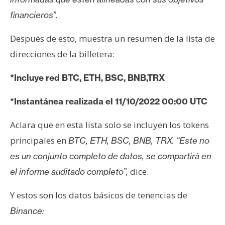
T
e
financieros”.
m
a
Después de esto, muestra un resumen de la lista de
s
direcciones de la billetera:
*Incluye red BTC, ETH, BSC, BNB,TRX
R
e
*Instantánea realizada el 11/10/2022 00:00 UTC
c
u
Aclara que en esta lista solo se incluyen los tokens
r
principales en
BTC, ETH, BSC, BNB, TRX.
“Este no
s
es un conjunto completo de datos, se compartirá en
o
dice.
el informe auditado completo”,
s
Y estos son los datos básicos de tenencias de
C
Binance:
o