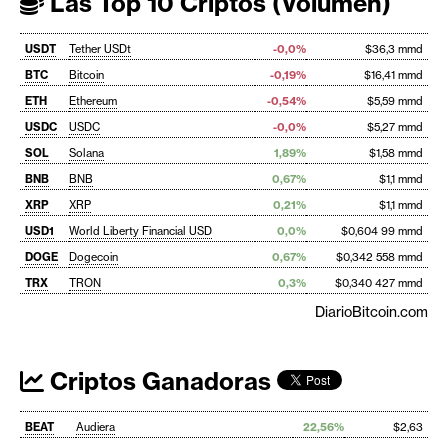
Las Top 10 Criptos (Volumen)
USDT
Tether USDt
-0,0%
$36,3 mmd
BTC
Bitcoin
-0,19%
$16,41 mmd
ETH
Ethereum
-0,54%
$5,59 mmd
USDC
USDC
-0,0%
$5,27 mmd
SOL
Solana
1,89%
$1,58 mmd
BNB
BNB
0,67%
$1,1 mmd
XRP
XRP
0,21%
$1,1 mmd
USD1
World Liberty Financial USD
0,0%
$0,604 99 mmd
DOGE
Dogecoin
0,67%
$0,342 558 mmd
TRX
TRON
0,3%
$0,340 427 mmd
DiarioBitcoin.com
Criptos Ganadoras
BEAT
Audiera
22,56%
$2,63