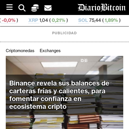
S
k
i
P
1,04 (
0,21%
)
SOL
75,44 (
1,89%
)
TRX
0,328 732 
p
t
o
PUBLICIDAD
c
o
n
Criptomonedas
Exchanges
t
e
C
n
r
t
i
Binance revela sus balances de
p
carteras frías y calientes, para
t
fomentar confianza en
o
ecosistema cripto
M
e
r