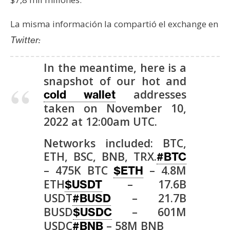
La misma información la compartió el exchange en
Twitter:
In the meantime, here is a
snapshot of our hot and
addresses
cold wallet
taken on November 10,
2022 at 12:00am UTC.
Networks included: BTC,
ETH, BSC, BNB, TRX.
#BTC
– 475K BTC
– 4.8M
$ETH
ETH
– 17.6B
$USDT
USDT
– 21.7B
#BUSD
BUSD
– 601M
$USDC
USDC
– 58M BNB
#BNB