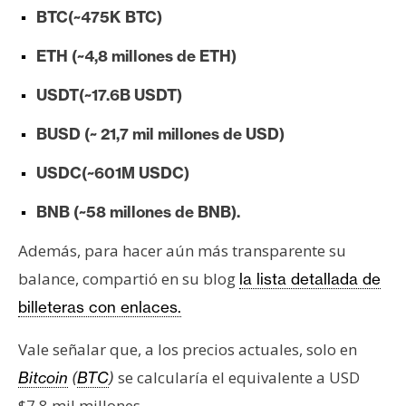
n
BTC(~475K BTC)
t
ETH (~4,8 millones de ETH)
a
c
USDT(~17.6B USDT)
t
o
BUSD (~ 21,7 mil millones de USD)
y
P
USDC(~601M USDC)
u
BNB (~58 millones de BNB).
b
l
Además, para hacer aún más transparente su
i
balance, compartió en su blog
la lista detallada de
c
billeteras con enlaces.
i
d
Vale señalar que, a los precios actuales, solo en
a
d
se calcularía el equivalente a USD
Bitcoin
(
BTC
)
$7,8 mil millones.