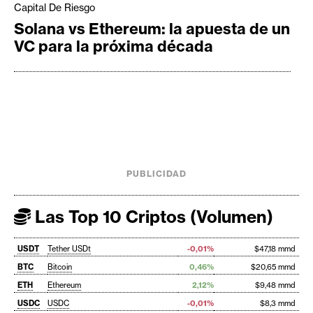
Capital De Riesgo
Solana vs Ethereum: la apuesta de un
VC para la próxima década
PUBLICIDAD
Las Top 10 Criptos (Volumen)
USDT
Tether USDt
-0,01%
$47,18 mmd
BTC
Bitcoin
0,46%
$20,65 mmd
ETH
Ethereum
2,12%
$9,48 mmd
USDC
USDC
-0,01%
$8,3 mmd