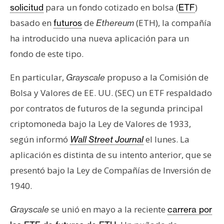
s
para un fondo cotizado en bolsa (
)
solicitud
ETF
basado en
de
(ETH), la compañía
futuros
Ethereum
ha introducido una nueva aplicación para un
N
o
fondo de este tipo.
t
a
En particular,
propuso a la Comisión de
Grayscale
s
Bolsa y Valores de EE. UU. (SEC) un ETF respaldado
d
por contratos de futuros de la segunda principal
e
criptomoneda bajo la Ley de Valores de 1933,
P
r
según informó
el lunes. La
Wall Street Journal
e
aplicación es distinta de su intento anterior, que se
n
presentó bajo la Ley de Compañías de Inversión de
s
1940.
a
se unió en mayo a la reciente
Grayscale
carrera por