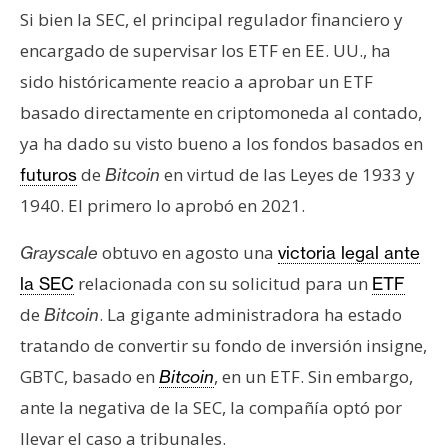
n
Si bien la SEC, el principal regulador financiero y
t
encargado de supervisar los ETF en EE. UU., ha
a
sido históricamente reacio a aprobar un ETF
c
basado directamente en criptomoneda al contado,
t
o
ya ha dado su visto bueno a los fondos basados en
y
de
en virtud de las Leyes de 1933 y
futuros
Bitcoin
P
1940. El primero lo aprobó en 2021.
u
b
obtuvo en agosto una
Grayscale
victoria legal ante
l
relacionada con su solicitud para un
la SEC
ETF
i
de
. La gigante administradora ha estado
Bitcoin
c
i
tratando de convertir su fondo de inversión insigne,
d
GBTC, basado en
, en un ETF. Sin embargo,
Bitcoin
a
ante la negativa de la SEC, la compañía optó por
d
llevar el caso a tribunales.