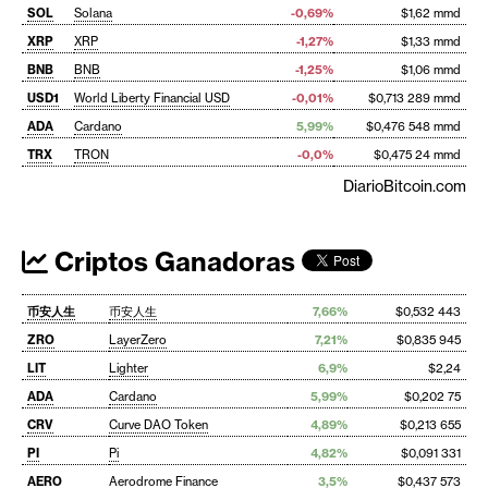
SOL
Solana
-0,69%
$1,62 mmd
XRP
XRP
-1,27%
$1,33 mmd
BNB
BNB
-1,25%
$1,06 mmd
USD1
World Liberty Financial USD
-0,01%
$0,713 289 mmd
ADA
Cardano
5,99%
$0,476 548 mmd
TRX
TRON
-0,0%
$0,475 24 mmd
DiarioBitcoin.com
Criptos Ganadoras
币安人生
币安人生
7,66%
$0,532 443
ZRO
LayerZero
7,21%
$0,835 945
LIT
Lighter
6,9%
$2,24
ADA
Cardano
5,99%
$0,202 75
CRV
Curve DAO Token
4,89%
$0,213 655
PI
Pi
4,82%
$0,091 331
AERO
Aerodrome Finance
3,5%
$0,437 573