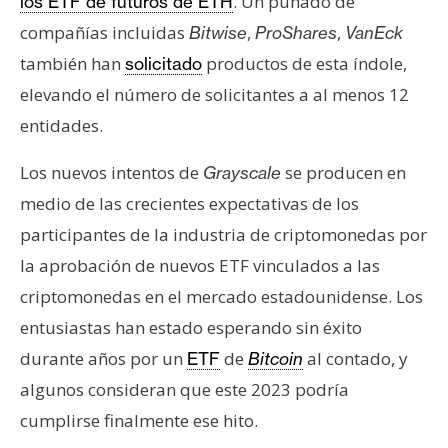
T
. Un puñado de
los ETF de futuros de ETH
e
compañías incluidas
,
,
Bitwise
ProShares
VanEck
m
también han
productos de esta índole,
solicitado
a
elevando el número de solicitantes a al menos 12
s
entidades.
R
Los nuevos intentos de
se producen en
Grayscale
e
medio de las crecientes expectativas de los
c
participantes de la industria de criptomonedas por
u
la aprobación de nuevos ETF vinculados a las
r
s
criptomonedas en el mercado estadounidense. Los
o
entusiastas han estado esperando sin éxito
s
durante años por un
de
al contado, y
ETF
Bitcoin
algunos consideran que este 2023 podría
C
cumplirse finalmente ese hito.
o