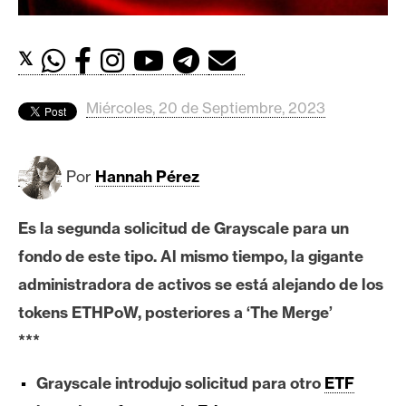
c
a
d
𝕏
o
s
Miércoles, 20 de Septiembre, 2023
B
Por
Hannah Pérez
i
t
c
Es la segunda solicitud de Grayscale para un
o
fondo de este tipo. Al mismo tiempo, la gigante
i
administradora de activos se está alejando de los
n
tokens ETHPoW, posteriores a ‘The Merge’
***
E
t
Grayscale introdujo solicitud para otro
ETF
h