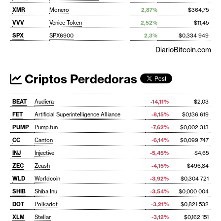
XMR
Monero
2,87%
$364,75
VVV
Venice Token
2,52%
$11,45
SPX
SPX6900
2,3%
$0,334 949
DiarioBitcoin.com
Criptos Perdedoras
BEAT
Audiera
-14,11%
$2,03
FET
Artificial Superintelligence Alliance
-8,15%
$0,136 619
PUMP
Pump.fun
-7,62%
$0,002 313
CC
Canton
-6,14%
$0,099 747
INJ
Injective
-5,45%
$4,65
ZEC
Zcash
-4,15%
$496,84
WLD
Worldcoin
-3,92%
$0,304 721
SHIB
Shiba Inu
-3,54%
$0,000 004
DOT
Polkadot
-3,21%
$0,821 532
XLM
Stellar
-3,12%
$0,162 151