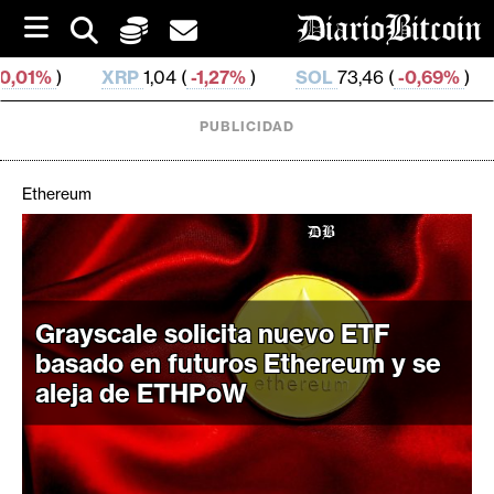
S
k
i
P
1,04 (
-1,27%
)
SOL
73,46 (
-0,69%
)
TRX
0,327 235
p
t
o
PUBLICIDAD
c
o
n
Ethereum
t
e
C
n
r
t
i
Grayscale solicita nuevo ETF
p
t
basado en futuros Ethereum y se
o
aleja de ETHPoW
M
e
r