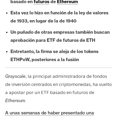
basado en
futuros
de
Ethereum
e
r
Esta vez lo hizo en función de la ley de valores
e
de 1933, en lugar de la de 1940
u
m
Un puñado de otras empresas también buscan
aprobación para ETF de futuros de ETH
I
Entretanto, la firma se aleja de los tokens
A
ETHPoW, posteriores a la fusión
A
, la principal administradora de fondos
Grayscale
n
de inversión centrados en criptomonedas, ha vuelto
á
a apostar por un ETF basado en futuros de
l
i
.
Ethereum
s
i
A unas semanas de haber presentado una