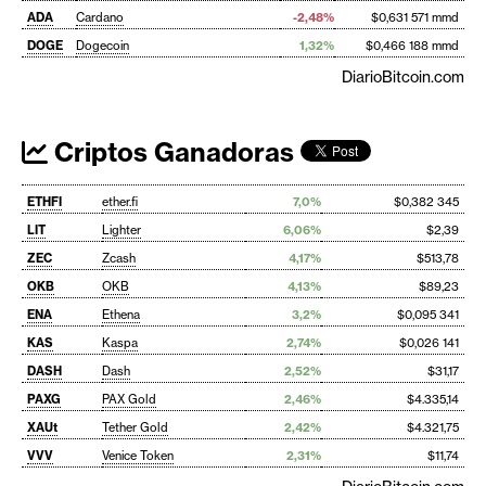
ADA
Cardano
-2,48%
$0,631 571 mmd
DOGE
Dogecoin
1,32%
$0,466 188 mmd
DiarioBitcoin.com
Criptos Ganadoras
ETHFI
ether.fi
7,0%
$0,382 345
LIT
Lighter
6,06%
$2,39
ZEC
Zcash
4,17%
$513,78
OKB
OKB
4,13%
$89,23
ENA
Ethena
3,2%
$0,095 341
KAS
Kaspa
2,74%
$0,026 141
DASH
Dash
2,52%
$31,17
PAXG
PAX Gold
2,46%
$4.335,14
XAUt
Tether Gold
2,42%
$4.321,75
VVV
Venice Token
2,31%
$11,74