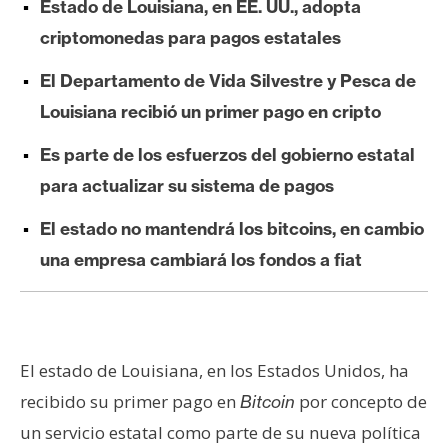
Estado de
Louisiana, en EE. UU., adopta
e
criptomonedas para pagos estatales
r
e
El Departamento de Vida Silvestre y Pesca de
u
Louisiana recibió un primer pago en cripto
m
Es parte de los esfuerzos del gobierno estatal
para actualizar su sistema de pagos
I
A
El estado no mantendrá los bitcoins, en cambio
una empresa cambiará los fondos a fiat
A
n
á
l
El estado de Louisiana, en los Estados Unidos, ha
i
recibido su primer pago en
por concepto de
Bitcoin
s
i
un servicio estatal como parte de su nueva política