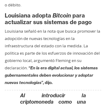
n
o débito.
t
Louisiana adopta
Bitcoin
para
a
actualizar sus sistemas de pago
c
t
Louisiana señaló en la nota que busca promover la
o
adopción de nuevas tecnologías en la
y
P
infraestructura del estado con la medida. La
u
política es parte de los esfuerzos de innovación del
b
gobierno local, argumentó Fleming en su
l
declaración.
“
En la era digital actual, los sistemas
i
c
gubernamentales deben evolucionar y adoptar
i
nuevas tecnologías”
, dijo.
d
a
Al introducir la
d
criptomoneda como una