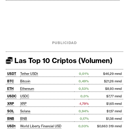
PUBLICIDAD
Las Top 10 Criptos (Volumen)
USDT
Tether USDt
0,01%
$46,29 mmd
BTC
Bitcoin
0,49%
$21,26 mmd
ETH
Ethereum
0,53%
$8,93 mmd
USDC
USDC
0,0%
$7,77 mmd
XRP
XRP
-1,79%
$1,65 mmd
SOL
Solana
0,94%
$1,57 mmd
BNB
BNB
0,17%
$1,38 mmd
USD1
World Liberty Financial USD
0,03%
$0,663 319 mmd