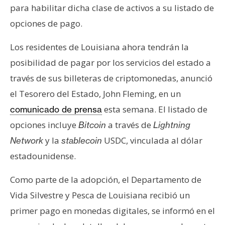
s
para habilitar dicha clase de activos a su listado de
opciones de pago.
N
Los residentes de Louisiana ahora tendrán la
o
posibilidad de pagar por los servicios del estado a
t
a
través de sus billeteras de criptomonedas, anunció
s
el Tesorero del Estado, John Fleming, en un
d
esta semana. El listado de
comunicado de prensa
e
opciones incluye
a través de
Bitcoin
Lightning
P
r
y la
USDC, vinculada al dólar
Network
stablecoin
e
estadounidense.
n
s
Como parte de la adopción, el Departamento de
a
Vida Silvestre y Pesca de Louisiana recibió un
primer pago en monedas digitales, se informó en el