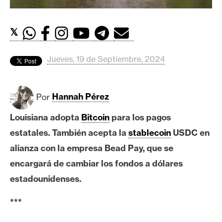
c
a
d
𝕏
o
s
Jueves, 19 de Septiembre, 2024
B
Por
Hannah Pérez
i
t
Louisiana adopta
Bitcoin
para los pagos
c
estatales. También acepta la
stablecoin
USDC en
o
i
alianza con la empresa Bead Pay, que se
n
encargará de cambiar los fondos a dólares
estadounidenses.
E
***
t
h