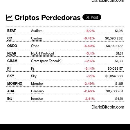
DiarioBitcoin.com
Criptos Perdedoras
BEAT
Audiera
-8,0%
$1,98
CC
Canton
-6,42%
$0,093 282
ONDO
Ondo
-5,49%
$0,349 122
NEAR
NEAR Protocol
-3,4%
$1,61
GRAM
Gram (prev. Toncoin)
-3,16%
$1,33
PI
Pi
-3,14%
$0,088 57
SKY
Sky
-3,1%
$0,054 688
MORPHO
Morpho
-2,49%
$1,85
ADA
Cardano
-2,48%
$0,200 281
INJ
Injective
-2,41%
$4,51
DiarioBitcoin.com