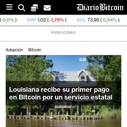
S
k
i
XRP
1,02 (
-1,79%
)
SOL
73,95 (
0,94%
)
TRX
0,327 7
p
t
o
PUBLICIDAD
c
o
n
Adopción
Bitcoin
t
e
C
n
r
t
i
p
Louisiana recibe su primer pago
t
en Bitcoin por un servicio estatal
o
M
e
r