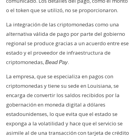
T
comunicado. Los detalles del pago, como el monto
e
o el token que se utilizó, no se proporcionaron.
m
a
La integración de las criptomonedas como una
s
alternativa válida de pago por parte del gobierno
regional se produce gracias a un acuerdo entre ese
R
estado y el proveedor de infraestructura de
e
criptomonedas,
.
Bead Pay
c
u
La empresa, que se especializa en pagos con
r
criptomonedas y tiene su sede en Louisiana, se
s
encarga de convertir los saldos recibidos por la
o
gobernación en moneda digital a dólares
s
estadounidenses, lo que evita que el estado se
exponga a la volatilidad y hace que el servicio se
C
asimile al de una transacción con tarjeta de crédito
o