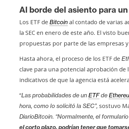
i
Al borde del asiento para u
c
i
Los ETF de
al contado de varias 
Bitcoin
d
la SEC en enero de este año. El visto b
a
d
propuestas por parte de las empresas y 
Hasta ahora, el proceso de los ETF de
Et
clave para una potencial aprobación de
indicativos de que la agencia está acel
“
Las probabilidades de un
ETF
de
Ethere
sostuvo Ma
hora, como lo solicitó la SEC”,
.
DiarioBitcoin
“Normalmente, el formulario
el corto plazo, podrían tener que tomars