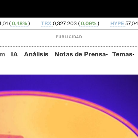
TRX
0,327 203 (
0,09%
)
HYPE
57,04 (
3,6%
)
DOG
PUBLICIDAD
um
IA
Análisis
Notas de Prensa
Temas