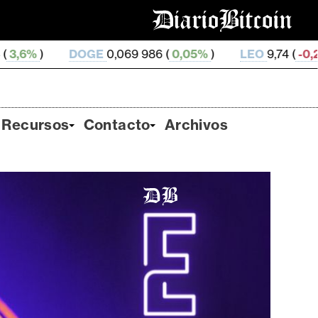
E
0,069 986 (
0,05%
)
LEO
9,74 (
-0,21%
)
ZEC
511,8
Recursos
Contacto
Archivos