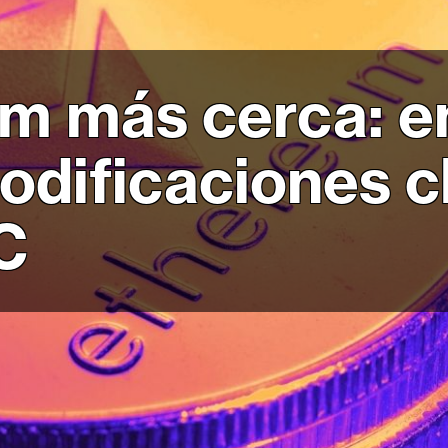
m más cerca: e
dificaciones c
C