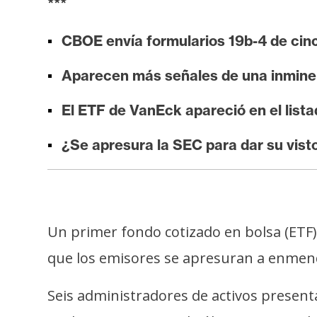
***
i
s
CBOE envía formularios 19b-4 de cin
i
s
Aparecen más señales de una inmine
El ETF de VanEck apareció en el list
N
o
¿Se apresura la SEC para dar su vis
t
a
s
d
Un primer fondo cotizado en bolsa (ETF
e
P
que los emisores se apresuran a enmen
r
e
Seis administradores de activos present
n