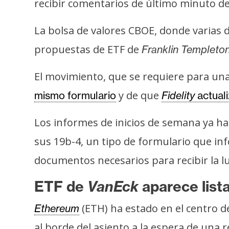
recibir comentarios de último minuto de 
s
a
La bolsa de valores CBOE, donde varias d
propuestas de ETF de
Franklin Templeton,
T
e
El movimiento, que se requiere para un
m
y de que
mismo formulario
Fidelity
actual
a
s
Los informes de inicios de semana ya ha
sus 19b-4, un tipo de formulario que in
R
documentos necesarios para recibir la l
e
c
ETF de
VanEck
aparece lis
u
r
(ETH) ha estado en el centro 
Ethereum
s
al borde del asiento a la espera de una 