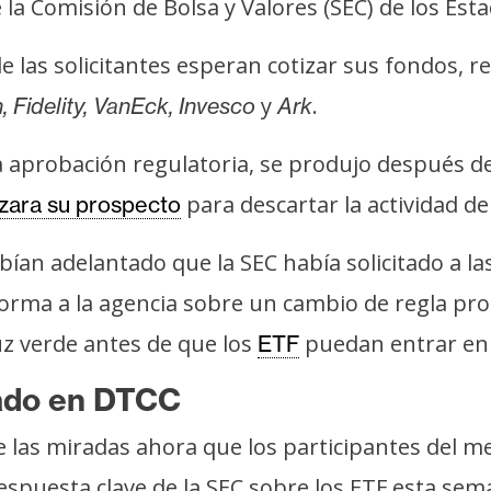
la Comisión de Bolsa y Valores (SEC) de los Est
e las solicitantes esperan cotizar sus fondos, r
y
.
 Fidelity, VanEck, Invesco
Ark
a aprobación regulatoria, se produjo después 
para descartar la actividad d
izara su prospecto
bían adelantado que la SEC había solicitado a l
forma a la agencia sobre un cambio de regla pr
uz verde antes de que los
puedan entrar en 
ETF
tado en DTCC
de las miradas ahora que los participantes del
respuesta clave de la SEC sobre los ETF esta sem