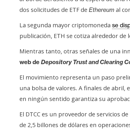
o
dos solicitudes de ETF de
al co
s
Ethereum
La segunda mayor criptomoneda
se dis
C
publicación, ETH se cotiza alrededor de
o
n
Mientras tanto, otras señales de una 
t
a
web de
Depository Trust and Clearing C
c
El movimiento representa un paso prelim
t
o
una bolsa de valores. A finales de abril, 
y
en ningún sentido garantiza su aprobaci
P
u
El DTCC es un proveedor de servicios de 
b
l
de 2,5 billones de dólares en operacione