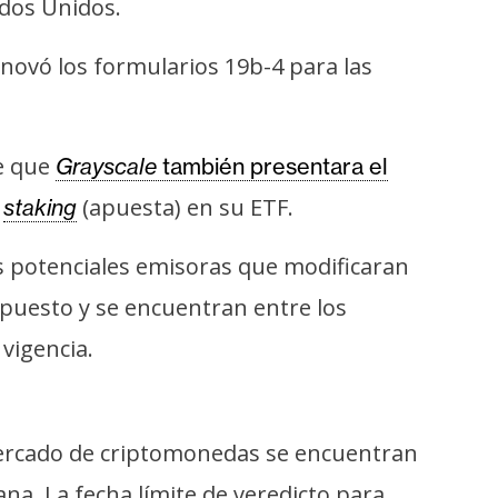
ados Unidos.
enovó los formularios 19b-4 para las
de que
Grayscale
también presentara el
e
(apuesta) en su ETF.
staking
as potenciales emisoras que modificaran
opuesto y se encuentran entre los
vigencia.
 mercado de criptomonedas se encuentran
ana. La fecha límite de veredicto para