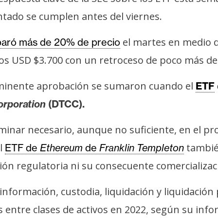
ntado se cumplen antes del viernes.
el martes en medio d
paró más de 20% de precio
 los USD $3.700 con un retroceso de poco más de
inminente aprobación se sumaron cuando el
ETF
orporation
(DTCC).
inar necesario, aunque no suficiente, en el pr
el
también
ETF de
Ethereum
de
Franklin Templeton
ón regulatoria ni su consecuente comercializac
información, custodia, liquidación y liquidació
s entre clases de activos en 2022, según su info