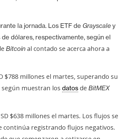
urante la jornada. Los ETF de
Grayscale
y
 de dólares, respectivamente, según el
de
al contado se acerca ahora a
Bitcoin
D $788 millones el martes, superando su
o, según muestran los
de
datos
BitMEX
D $638 millones el martes. Los flujos se
e continúa registrando flujos negativos.
sde que comenzaron a cotizarse en