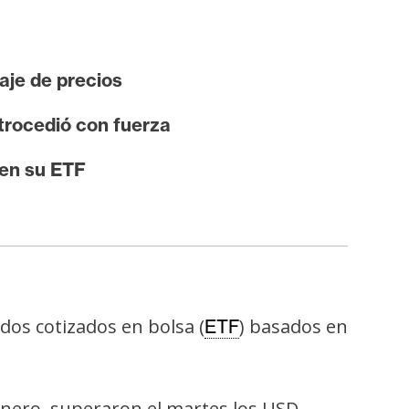
aje de precios
trocedió con fuerza
 en su ETF
dos cotizados en bolsa (
) basados en
ETF
nero, superaron el martes los USD