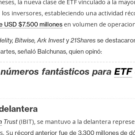
meses, la nueva clase de ETF vinculado a la may
 los inversores, estableciendo una actividad ré
en volumen de operacione
e USD $7.500 millones
lity, Bitwise, Ark Invest
y
21Shares
se destacaron
artes, señaló Balchunas, quien opinó:
n números fantásticos para
ETF
 delantera
(IBIT), se mantuvo a la delantera repres
n
Trust
s. Su
récord anterior fue de 3.300 millones de d