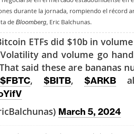
nes durante la jornada, rompiendo el récord an
sta de
, Eric Balchunas.
Bloomberg
itcoin ETFs did $10b in volume
 Volatility and volume go han
. That said these are bananas 
,
,
al
$FBTC
$BITB
$ARKB
oYifV
ricBalchunas)
March 5, 2024