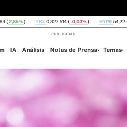
RX
0,327 514 (
-0,03%
)
HYPE
54,22 (
-2,53%
)
DOG
PUBLICIDAD
um
IA
Análisis
Notas de Prensa
Temas