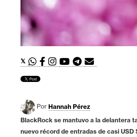
t
h
e
r
e
u
m
𝕏
I
A
Por
Hannah Pérez
A
n
BlackRock se mantuvo a la delantera t
á
nuevo récord de entradas de casi USD 
l