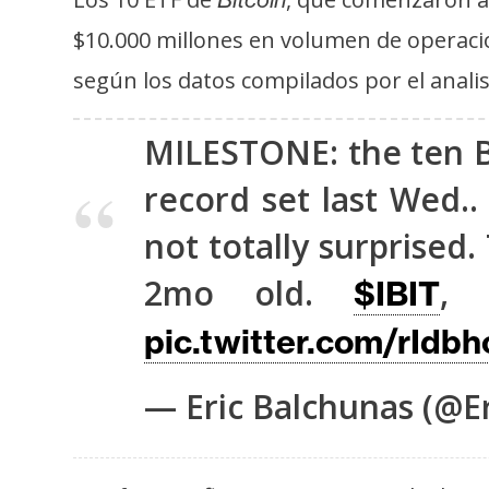
s
$10.000 millones en volumen de operacio
a
según los datos compilados por el anali
T
MILESTONE: the ten B
e
m
record set last Wed..
a
not totally surprised
s
2mo old.
,
$IBIT
R
pic.twitter.com/rIdbh
e
c
— Eric Balchunas (@E
u
r
s