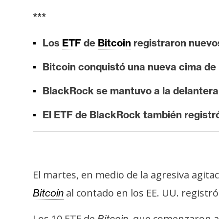
i
***
s
i
Los
ETF
de
Bitcoin
registraron nuevos
s
Bitcoin conquistó una nueva cima de 
N
BlackRock se mantuvo a la delantera
o
t
El ETF de BlackRock también registr
a
s
d
e
P
El martes, en medio de la agresiva agita
r
al contado en los EE. UU. registr
Bitcoin
e
n
Los 10 ETF de
, que comenzaron a
Bitcoin