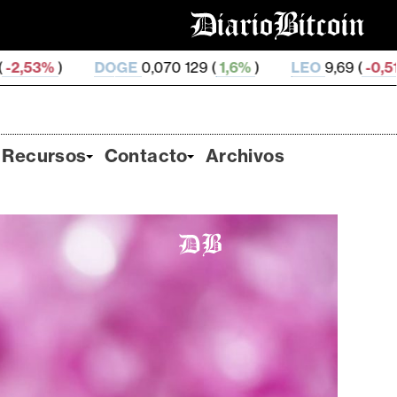
E
0,070 129 (
1,6%
)
LEO
9,69 (
-0,51%
)
ZEC
507,88
Recursos
Contacto
Archivos