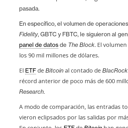
i
pasada.
c
i
En específico, el volumen de operaciones
d
a
Fidelity
, GBTC y FBTC, le siguieron al ge
d
El volumen
panel de datos
de
The Block
.
los 90 mil millones de dólares.
El
de
al contado de
ETF
Bitcoin
BlacRock
récord anterior de poco más de 600 mill
Research
.
A modo de comparación, las entradas tot
vieron eclipsados por las salidas por m
En conjunto, los
de
han gener
ETF
Bitcoin