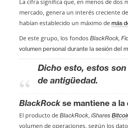
o
La cifra significa que, en menos de dos 
s
mercado, genera un interés creciente de
habían establecido un máximo de
más d
C
o
De este grupo, los fondos
BlackRock, Fide
n
volumen personal durante la sesión del m
t
a
Dicho esto, estos so
c
t
de antigüedad.
o
y
P
BlackRock
se mantiene a la
u
b
El producto de
,
BlackRock
iShares
Bitcoi
l
volumen de operaciones, según los dato