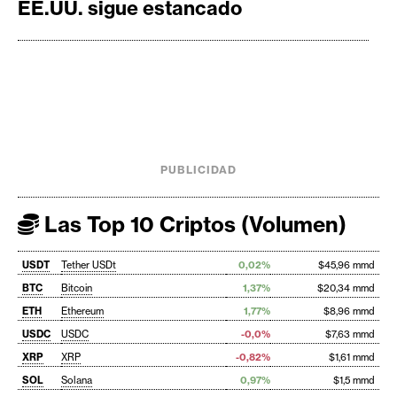
EE.UU. sigue estancado
PUBLICIDAD
Las Top 10 Criptos (Volumen)
USDT
Tether USDt
0,02%
$45,96 mmd
BTC
Bitcoin
1,37%
$20,34 mmd
ETH
Ethereum
1,77%
$8,96 mmd
USDC
USDC
-0,0%
$7,63 mmd
XRP
XRP
-0,82%
$1,61 mmd
SOL
Solana
0,97%
$1,5 mmd