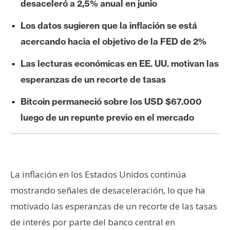
desaceleró a 2,5% anual en junio
e
r
Los datos sugieren que la inflación se está
e
acercando hacia el objetivo de la FED de 2%
u
m
Las lecturas económicas en EE. UU. motivan las
esperanzas de un recorte de tasas
I
Bitcoin permaneció sobre los USD $67.000
A
luego de un repunte previo en el mercado
A
n
á
La inflación en los Estados Unidos continúa
l
mostrando señales de desaceleración, lo que ha
i
motivado las esperanzas de un recorte de las tasas
s
i
de interés por parte del banco central en