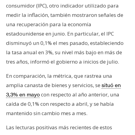
T
consumidor (IPC), otro indicador utilizado para
e
medir la inflación, también mostraron señales de
m
a
una recuperación para la economía
s
estadounidense en junio. En particular, el IPC
disminuyó un 0,1% el mes pasado, estableciendo
R
la tasa anual en 3%, su nivel más bajo en más de
e
tres años, informó el gobierno a inicios de julio.
c
u
En comparación, la métrica, que rastrea una
r
amplia canasta de bienes y servicios, se
situó en
s
con respecto al año anterior, una
3,3% en mayo
o
caída de 0,1% con respecto a abril, y se había
s
mantenido sin cambio mes a mes.
C
Las lecturas positivas más recientes de estos
o