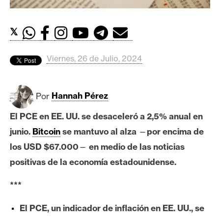
c
a
d
𝕏
o
s
Viernes, 26 de Julio, 2024
B
Por
Hannah Pérez
i
t
El PCE en EE. UU. se desaceleró a 2,5% anual en
c
junio.
Bitcoin
se mantuvo al alza
—
por encima de
o
i
los USD $67.000
—
en medio de las noticias
n
positivas de la economía estadounidense.
***
E
t
El PCE, un indicador de inflación en EE. UU., se
h