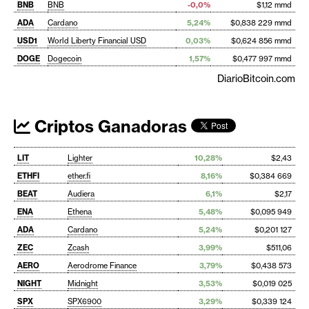
BNB
BNB
-0,0%
$1,12 mmd
ADA
Cardano
5,24%
$0,838 229 mmd
USD1
World Liberty Financial USD
0,03%
$0,624 856 mmd
DOGE
Dogecoin
1,57%
$0,477 997 mmd
DiarioBitcoin.com
Criptos Ganadoras
LIT
Lighter
10,28%
$2,43
ETHFI
ether.fi
8,16%
$0,384 669
BEAT
Audiera
6,1%
$2,17
ENA
Ethena
5,48%
$0,095 949
ADA
Cardano
5,24%
$0,201 127
ZEC
Zcash
3,99%
$511,06
AERO
Aerodrome Finance
3,79%
$0,438 573
NIGHT
Midnight
3,53%
$0,019 025
SPX
SPX6900
3,29%
$0,339 124