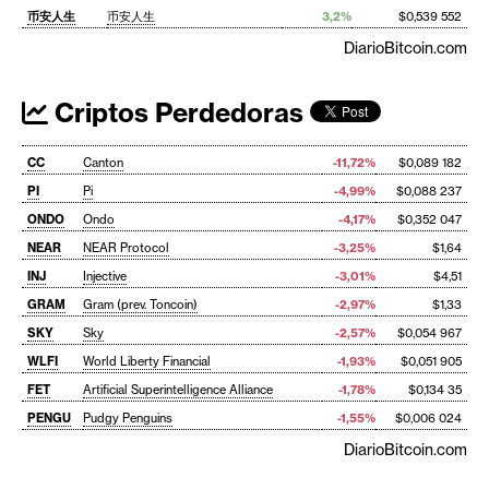
币安人生
币安人生
3,2%
$0,539 552
DiarioBitcoin.com
Criptos Perdedoras
CC
Canton
-11,72%
$0,089 182
PI
Pi
-4,99%
$0,088 237
ONDO
Ondo
-4,17%
$0,352 047
NEAR
NEAR Protocol
-3,25%
$1,64
INJ
Injective
-3,01%
$4,51
GRAM
Gram (prev. Toncoin)
-2,97%
$1,33
SKY
Sky
-2,57%
$0,054 967
WLFI
World Liberty Financial
-1,93%
$0,051 905
FET
Artificial Superintelligence Alliance
-1,78%
$0,134 35
PENGU
Pudgy Penguins
-1,55%
$0,006 024
DiarioBitcoin.com