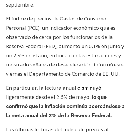
s
septiembre.
El índice de precios de Gastos de Consumo
N
Personal (PCE), un indicador económico que es
o
observado de cerca por los funcionarios de la
t
a
Reserva Federal (FED), aumentó un 0,1% en junio y
s
un 2,5% en el año, en línea con las estimaciones y
d
mostrado señales de desaceleración, informó este
e
viernes el Departamento de Comercio de EE. UU.
P
r
En particular, la lectura anual
disminuyó
e
ligeramente desde el 2,6% de mayo,
lo que
n
s
confirmó que la inflación continúa acercándose a
a
la meta anual del 2% de la Reserva Federal.
Las últimas lecturas del índice de precios al