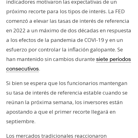
indicadores motivaron las expectativas de un
n
próximo recorte para los tipos de interés. La FED
t
a
comenzó a elevar las tasas de interés de referencia
c
en 2022 a un máximo de dos décadas en respuesta
t
a los efectos de la pandemia de COVI-19 y en un
o
esfuerzo por controlar la inflación galopante. Se
y
P
han mantenido sin cambios durante
siete períodos
u
.
consecutivos
b
l
Si bien se espera que los funcionarios mantengan
i
su tasa de interés de referencia estable cuando se
c
reúnan la próxima semana, los inversores están
i
apostando a que el primer recorte llegará en
d
a
septiembre.
d
Los mercados tradicionales reaccionaron