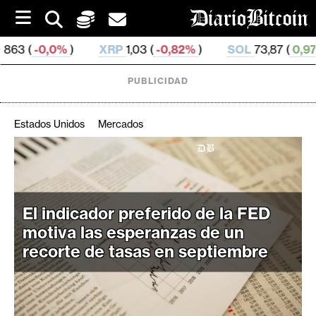
S
k
i
XRP
1,03 (
-0,82%
)
SOL
73,87 (
0,97%
)
TRX
0,
p
t
o
PUBLICIDAD
c
o
n
Estados Unidos
Mercados
t
e
C
n
r
t
i
El indicador preferido de la FED
p
t
motiva las esperanzas de un
o
recorte de tasas en septiembre
M
e
r