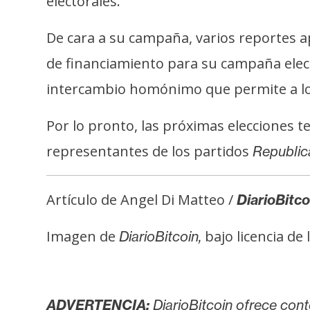
electorales.
i
c
De cara a su campaña, varios reportes 
i
d
de financiamiento para su campaña elect
a
intercambio homónimo que permite a lo
d
Por lo pronto, las próximas elecciones 
representantes de los partidos
Republic
Artículo de Angel Di Matteo /
DiarioBitco
Imagen de
bajo licencia de 
DiarioBitcoin,
ADVERTENCIA:
DiarioBitcoin ofrece cont