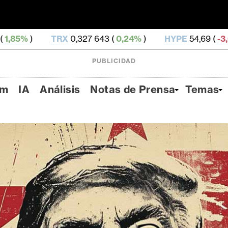
0,327 643 (
0,24%
)
HYPE
54,69 (
-3,02%
)
DOGE
0
PUBLICIDAD
um
IA
Análisis
Notas de Prensa
Temas