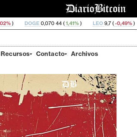
,070 44 (
1,41%
)
LEO
9,7 (
-0,49%
)
ZEC
506,8 (
0,
Recursos
Contacto
Archivos