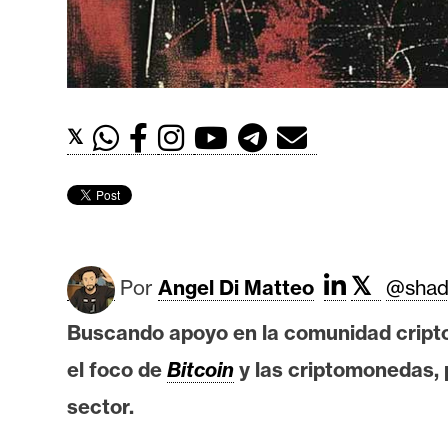
t
h
e
r
e
𝕏
u
m
I
A
𝕏
Por
Angel Di Matteo
@shad
Buscando apoyo en la comunidad cripto
A
el foco de
Bitcoin
y las criptomonedas, 
n
á
sector.
l