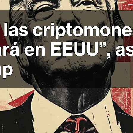
e las criptomon
ará en EEUU”, a
mp