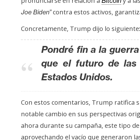
pronunciarse en relación a
y a la
Bitcoin
s
contra estos activos, garanti
Joe Biden”
a
Concretamente, Trump dijo lo siguiente
T
e
Pondré fin a la guerr
m
a
que el futuro de la
s
Estados Unidos.
R
e
Con estos comentarios, Trump ratifica s
c
notable cambio en sus perspectivas ori
u
r
ahora durante su campaña, este tipo de
s
aprovechando el vacío que generaron las 