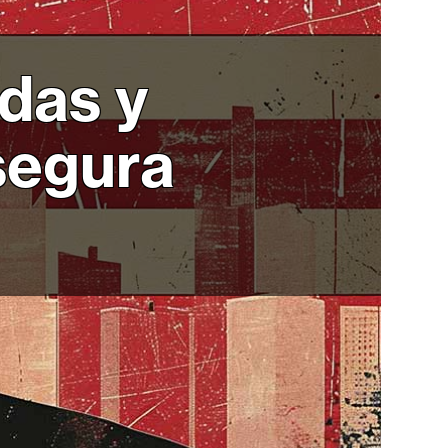
edas y
segura