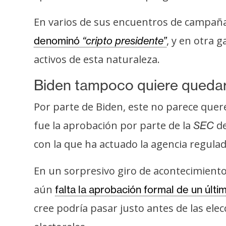
o
s
En varios de sus encuentros de campañ
, y en otra 
denominó
“cripto presidente”
C
activos de esta naturaleza.
o
n
Biden tampoco quiere quedar
t
Por parte de Biden, este no parece que
a
c
fue la aprobación por parte de la
de
SEC
t
con la que ha actuado la agencia regula
o
y
En un sorpresivo giro de acontecimiento
P
u
aún
falta la aprobación formal de un últi
b
cree podría pasar justo antes de las ele
l