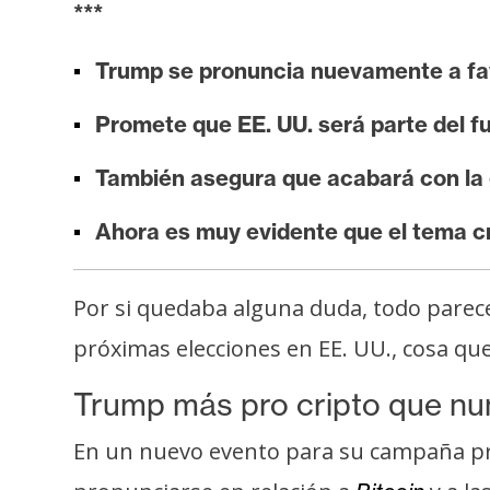
***
i
s
Trump se pronuncia nuevamente a fav
i
s
Promete que EE. UU. será parte del fu
También asegura que acabará con la g
N
o
Ahora es muy evidente que el tema cr
t
a
s
Por si quedaba alguna duda, todo parece
d
próximas elecciones en EE. UU., cosa q
e
P
Trump más pro cripto que n
r
e
En un nuevo evento para su campaña pr
n