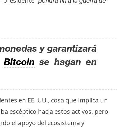
er presidente
“pondrá fin a la guerra de
omonedas y garantizará
e
Bitcoin
se hagan en
entes en EE. UU., cosa que implica un
a escéptico hacia estos activos, pero
do el apoyo del ecosistema y