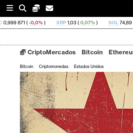
S
k
i
%
)
XRP
1,03 (
0,07%
)
SOL
74,89 (
1,85%
)
TRX
p
t
o
c
o
CriptoMercados
Bitcoin
Ethere
n
t
Bitcoin
Criptomonedas
Estados Unidos
C
e
n
r
t
i
p
t
o
M
e