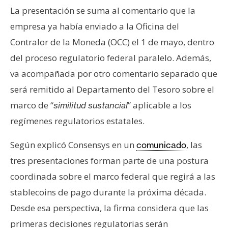
n
La presentación se suma al comentario que la
t
empresa ya había enviado a la Oficina del
a
Contralor de la Moneda (OCC) el 1 de mayo, dentro
c
del proceso regulatorio federal paralelo. Además,
t
o
va acompañada por otro comentario separado que
y
será remitido al Departamento del Tesoro sobre el
P
marco de “
” aplicable a los
similitud sustancial
u
regímenes regulatorios estatales.
b
l
Según explicó Consensys en un
, las
comunicado
i
tres presentaciones forman parte de una postura
c
i
coordinada sobre el marco federal que regirá a las
d
stablecoins de pago durante la próxima década.
a
Desde esa perspectiva, la firma considera que las
d
primeras decisiones regulatorias serán