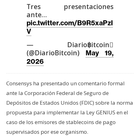
T
Tres presentaciones
e
ante…
m
pic.twitter.com/B9R5xaPzI
a
V
s
— Diario฿itcoin
(@DiarioBitcoin)
May 19,
R
e
2026
c
u
Consensys ha presentado un comentario formal
r
s
ante la Corporación Federal de Seguro de
o
Depósitos de Estados Unidos (FDIC) sobre la norma
s
propuesta para implementar la Ley GENIUS en el
caso de los emisores de stablecoins de pago
C
supervisados por ese organismo.
o