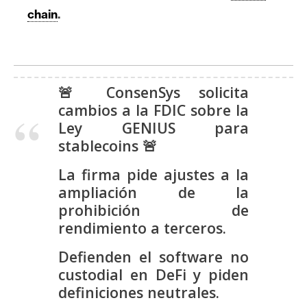
s
chain
.
N
o
t
🚨 ConsenSys solicita
a
cambios a la FDIC sobre la
s
Ley GENIUS para
d
stablecoins 🚨
e
La firma pide ajustes a la
P
ampliación de la
r
e
prohibición de
n
rendimiento a terceros.
s
Defienden el software no
a
custodial en DeFi y piden
definiciones neutrales.