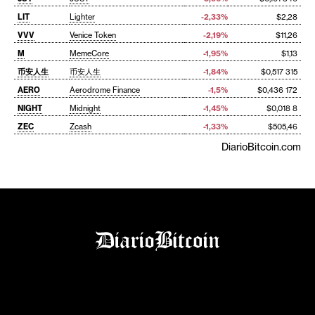
LIT
Lighter
-2,33%
$2,28
VVV
Venice Token
-2,19%
$11,26
M
MemeCore
-1,95%
$1,13
币安人生
币安人生
-1,84%
$0,517 315
AERO
Aerodrome Finance
-1,5%
$0,436 172
NIGHT
Midnight
-1,45%
$0,018 8
ZEC
Zcash
-1,33%
$505,46
DiarioBitcoin.com