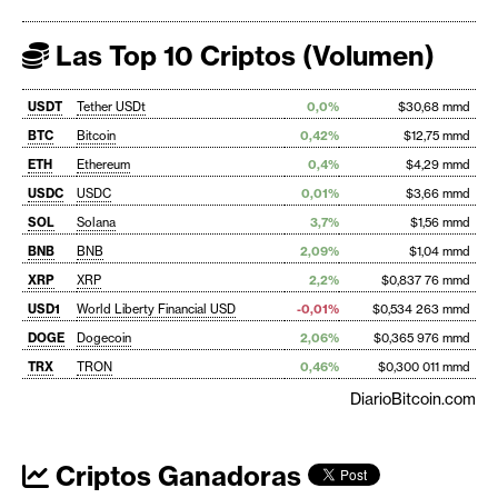
Las Top 10 Criptos (Volumen)
USDT
Tether USDt
0,0%
$30,68 mmd
BTC
Bitcoin
0,42%
$12,75 mmd
ETH
Ethereum
0,4%
$4,29 mmd
USDC
USDC
0,01%
$3,66 mmd
SOL
Solana
3,7%
$1,56 mmd
BNB
BNB
2,09%
$1,04 mmd
XRP
XRP
2,2%
$0,837 76 mmd
USD1
World Liberty Financial USD
-0,01%
$0,534 263 mmd
DOGE
Dogecoin
2,06%
$0,365 976 mmd
TRX
TRON
0,46%
$0,300 011 mmd
DiarioBitcoin.com
Criptos Ganadoras