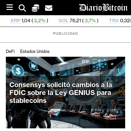
S
k
i
,2%
)
SOL
76,21 (
3,7%
)
TRX
0,328 665 (
0,46%
)
p
t
o
PUBLICIDAD
c
o
n
DeFi
Estados Unidos
t
e
C
n
r
t
i
Consensys solicitó cambios a la
p
FDIC sobre la Ley GENIUS para
t
stablecoins
o
M
e
r