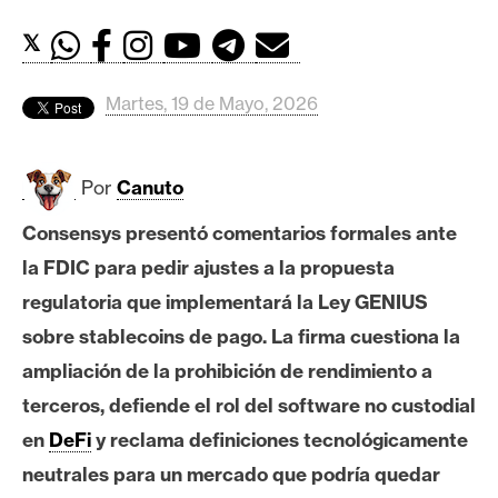
c
a
𝕏
d
o
Martes, 19 de Mayo, 2026
s
Por
Canuto
B
i
Consensys presentó comentarios formales ante
t
la FDIC para pedir ajustes a la propuesta
c
o
regulatoria que implementará la Ley GENIUS
i
sobre stablecoins de pago. La firma cuestiona la
n
ampliación de la prohibición de rendimiento a
terceros, defiende el rol del software no custodial
E
en
DeFi
y reclama definiciones tecnológicamente
t
neutrales para un mercado que podría quedar
h