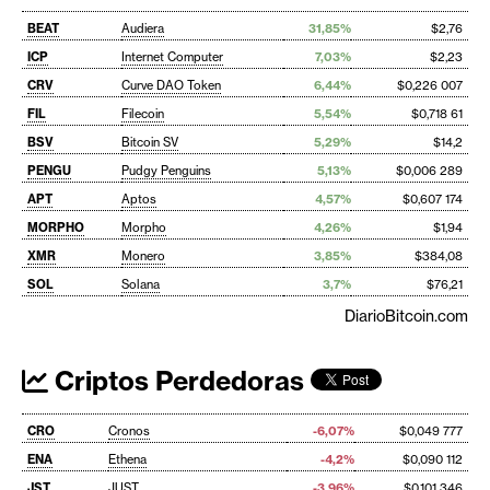
BEAT
Audiera
31,85%
$2,76
ICP
Internet Computer
7,03%
$2,23
CRV
Curve DAO Token
6,44%
$0,226 007
FIL
Filecoin
5,54%
$0,718 61
BSV
Bitcoin SV
5,29%
$14,2
PENGU
Pudgy Penguins
5,13%
$0,006 289
APT
Aptos
4,57%
$0,607 174
MORPHO
Morpho
4,26%
$1,94
XMR
Monero
3,85%
$384,08
SOL
Solana
3,7%
$76,21
DiarioBitcoin.com
Criptos Perdedoras
CRO
Cronos
-6,07%
$0,049 777
ENA
Ethena
-4,2%
$0,090 112
JST
JUST
-3,96%
$0,101 346