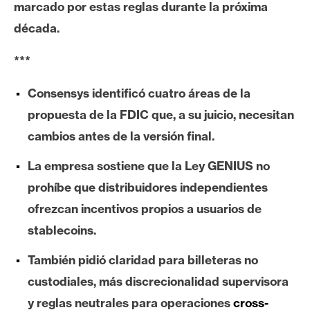
marcado por estas reglas durante la próxima
e
década.
r
e
***
u
m
Consensys identificó cuatro áreas de la
propuesta de la FDIC que, a su juicio, necesitan
I
cambios antes de la versión final.
A
La empresa sostiene que la Ley GENIUS no
prohíbe que distribuidores independientes
A
ofrezcan incentivos propios a usuarios de
n
á
stablecoins.
l
También pidió claridad para billeteras no
i
s
custodiales, más discrecionalidad supervisora
i
y reglas neutrales para operaciones
cross-