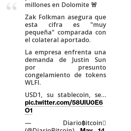
s
millones en Dolomite 🚨
Zak Folkman asegura que
N
esta cifra es "muy
o
pequeña" comparada con
t
el colateral aportado.
a
La empresa enfrenta una
s
demanda de Justin Sun
d
por presunto
e
congelamiento de tokens
P
WLFI.
r
e
USD1, su stablecoin, se…
n
pic.twitter.com/58UlU0E6
s
O1
a
— Diario฿itcoin
(@DiarioBitcoin)
May 14,