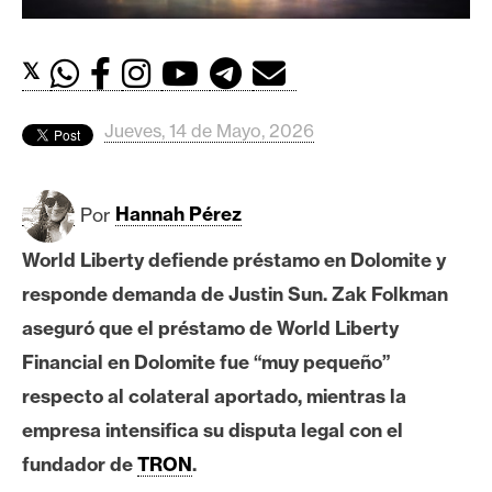
c
a
d
𝕏
o
s
Jueves, 14 de Mayo, 2026
B
Por
Hannah Pérez
i
t
World Liberty defiende préstamo en Dolomite y
c
responde demanda de Justin Sun.
Zak Folkman
o
i
aseguró que el préstamo de World Liberty
n
Financial en Dolomite fue “muy pequeño”
respecto al colateral aportado, mientras la
E
empresa intensifica su disputa legal con el
t
fundador de
TRON
.
h