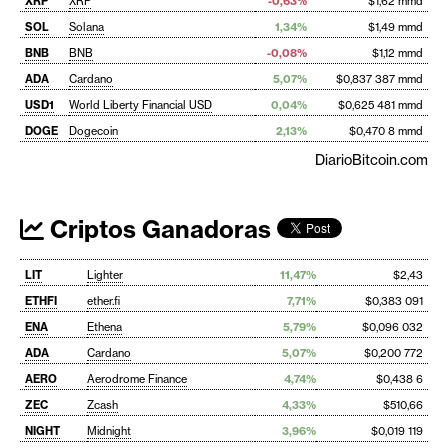
XRP
XRP
-0,63%
$1,62 mmd
SOL
Solana
1,34%
$1,49 mmd
BNB
BNB
-0,08%
$1,12 mmd
ADA
Cardano
5,07%
$0,837 387 mmd
USD1
World Liberty Financial USD
0,04%
$0,625 481 mmd
DOGE
Dogecoin
2,13%
$0,470 8 mmd
DiarioBitcoin.com
Criptos Ganadoras
LIT
Lighter
11,47%
$2,43
ETHFI
ether.fi
7,71%
$0,383 091
ENA
Ethena
5,79%
$0,096 032
ADA
Cardano
5,07%
$0,200 772
AERO
Aerodrome Finance
4,74%
$0,438 6
ZEC
Zcash
4,33%
$510,66
NIGHT
Midnight
3,96%
$0,019 119