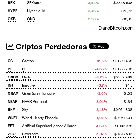
SPX
SPX6900
3,54%
$0,338 508
HYPE
Hyperliquid
3,46%
$56,73
OKB
OKB
2,98%
$88,39
DiarioBitcoin.com
Criptos Perdedoras
CC
Canton
-11,5%
$0,089 468
PI
Pi
-4,66%
$0,088 208
ONDO
Ondo
-3,75%
$0,352 969
INJ
Injective
-3,7%
$4,5
GRAM
Gram (prev. Toncoin)
-3,0%
$1,33
NEAR
NEAR Protocol
-2,94%
$1,64
SKY
Sky
-2,48%
$0,054 808
WLFI
World Liberty Financial
-1,95%
$0,051 804
FET
Artificial Superintelligence Alliance
-1,69%
$0,133 578
ZRO
LayerZero
-1,37%
$0,816 533