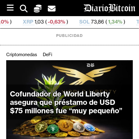
S
k
i
03 (
-0,63%
)
SOL
73,86 (
1,34%
)
TRX
0,327 686 (
0
p
t
o
PUBLICIDAD
c
o
n
Criptomonedas
DeFi
t
e
C
n
r
t
i
Cofundador de World Liberty
p
t
asegura que préstamo de USD
o
$75 millones fue “muy pequeño”
M
e
r