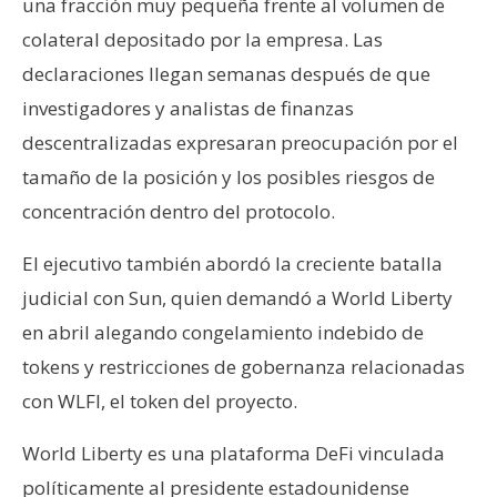
una fracción muy pequeña frente al volumen de
n
colateral depositado por la empresa. Las
t
a
declaraciones llegan semanas después de que
c
investigadores y analistas de finanzas
t
descentralizadas expresaran preocupación por el
o
tamaño de la posición y los posibles riesgos de
y
concentración dentro del protocolo.
P
u
El ejecutivo también abordó la creciente batalla
b
l
judicial con Sun, quien demandó a World Liberty
i
en abril alegando congelamiento indebido de
c
tokens y restricciones de gobernanza relacionadas
i
con WLFI, el token del proyecto.
d
a
World Liberty es una plataforma DeFi vinculada
d
políticamente al presidente estadounidense