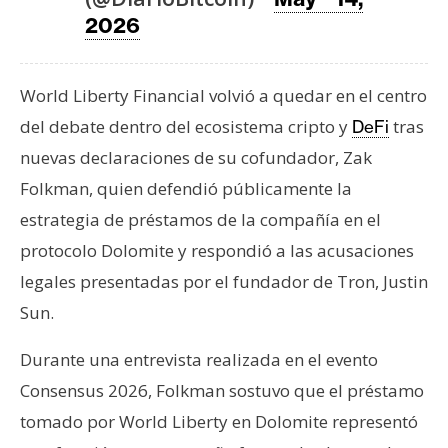
T
2026
e
m
a
World Liberty Financial volvió a quedar en el centro
s
del debate dentro del ecosistema cripto y
tras
DeFi
nuevas declaraciones de su cofundador, Zak
R
Folkman, quien defendió públicamente la
e
estrategia de préstamos de la compañía en el
c
u
protocolo Dolomite y respondió a las acusaciones
r
legales presentadas por el fundador de Tron, Justin
s
Sun.
o
s
Durante una entrevista realizada en el evento
Consensus 2026, Folkman sostuvo que el préstamo
C
tomado por World Liberty en Dolomite representó
o