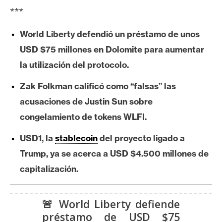
e
***
r
e
World Liberty defendió un préstamo de unos
u
USD $75 millones en Dolomite para aumentar
m
la utilización del protocolo.
Zak Folkman calificó como “falsas” las
I
acusaciones de Justin Sun sobre
A
congelamiento de tokens WLFI.
USD1, la
stablecoin
del proyecto ligado a
A
n
Trump, ya se acerca a USD $4.500 millones de
á
capitalización.
l
i
s
🚨 World Liberty defiende
i
préstamo de USD $75