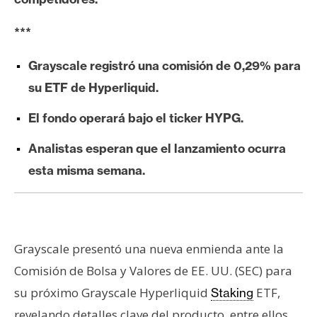
e
r
***
e
u
Grayscale registró una comisión de 0,29% para
m
su ETF de Hyperliquid.
El fondo operará bajo el ticker HYPG.
I
Analistas esperan que el lanzamiento ocurra
A
esta misma semana.
A
n
á
Grayscale presentó una nueva enmienda ante la
l
i
Comisión de Bolsa y Valores de EE. UU. (SEC) para
s
su próximo Grayscale Hyperliquid
ETF,
Staking
i
revelando detalles clave del producto, entre ellos