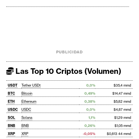
PUBLICIDAD
Las Top 10 Criptos (Volumen)
USDT
Tether USDt
0,0%
$35,4 mmd
BTC
Bitcoin
0,49%
$14,47 mmd
ETH
Ethereum
0,38%
$5,82 mmd
USDC
USDC
0,0%
$4,87 mmd
SOL
Solana
1,1%
$1,29 mmd
BNB
BNB
0,26%
$1,05 mmd
XRP
XRP
-0,05%
$0,813 44 mmd