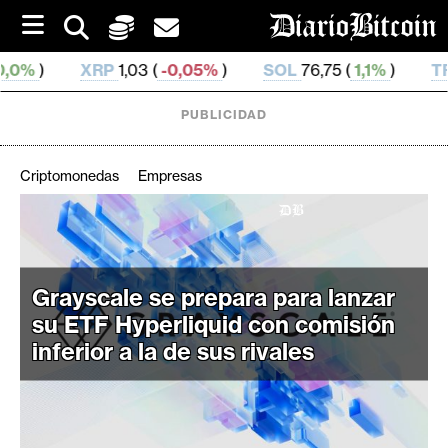
S
k
i
1,03 (
-0,05%
)
SOL
76,75 (
1,1%
)
TRX
0,329 757 (
-
p
t
o
PUBLICIDAD
c
o
n
Criptomonedas
Empresas
t
e
C
n
r
t
i
Grayscale se prepara para lanzar
p
su ETF Hyperliquid con comisión
t
inferior a la de sus rivales
o
M
e
r