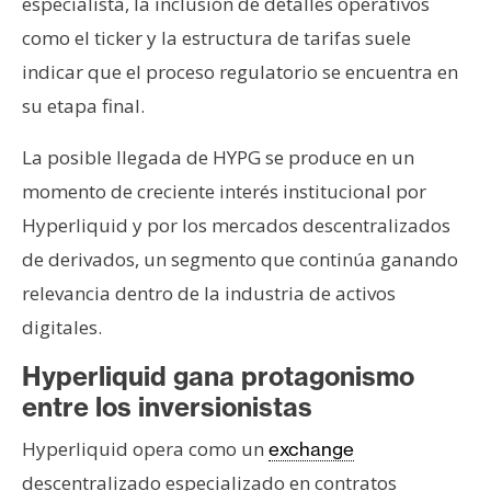
especialista, la inclusión de detalles operativos
n
como el ticker y la estructura de tarifas suele
t
indicar que el proceso regulatorio se encuentra en
a
c
su etapa final.
t
o
La posible llegada de HYPG se produce en un
y
momento de creciente interés institucional por
P
Hyperliquid y por los mercados descentralizados
u
de derivados, un segmento que continúa ganando
b
l
relevancia dentro de la industria de activos
i
digitales.
c
Hyperliquid gana protagonismo
i
d
entre los inversionistas
a
Hyperliquid opera como un
exchange
d
descentralizado especializado en contratos