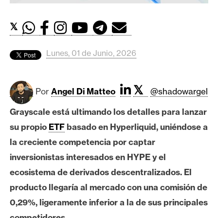
c
a
d
𝕏
o
s
Lunes, 01 de Junio, 2026
B
𝕏
Por
Angel Di Matteo
@shadowargel
i
t
Grayscale está ultimando los detalles para lanzar
c
su propio
ETF
basado en Hyperliquid, uniéndose a
o
la creciente competencia por captar
i
n
inversionistas interesados en HYPE y el
ecosistema de derivados descentralizados. El
producto llegaría al mercado con una comisión de
E
t
0,29%, ligeramente inferior a la de sus principales
h
competidores.