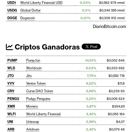
USD1
World Liberty Financial USD
0,03%
$0,582 878 mmd
USDG
Global Dollar
0,0%
$0,346 555 mmd
DOGE
Dogecoin
0,01%
$0,309 912 mmd
DiarioBitcoin.com
Criptos Ganadoras
PUMP
Pump.fun
14,51%
$0,002 846
WLD
Worldcoin
9,03%
$0,333 692
JTO
Jito
7,75%
$0,552 718
VVV
Venice Token
6,22%
$11,8
CRV
Curve DAO Token
5,69%
$0,239 93
PENGU
Pudgy Penguins
5,25%
$0,006 624
XMR
Monero
3,87%
$394,65
WLFI
World Liberty Financial
3,42%
$0,053 184
UNI
Uniswap
2,99%
$4,07
ARB
Arbitrum
2,43%
$0,079 48