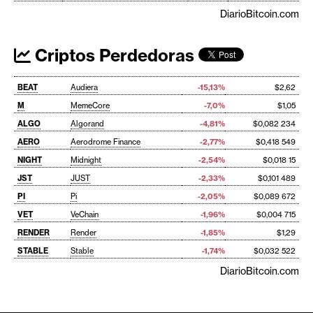
DiarioBitcoin.com
Criptos Perdedoras
BEAT
Audiera
-15,13%
$2,62
M
MemeCore
-7,0%
$1,05
ALGO
Algorand
-4,81%
$0,082 234
AERO
Aerodrome Finance
-2,77%
$0,418 549
NIGHT
Midnight
-2,54%
$0,018 15
JST
JUST
-2,33%
$0,101 489
PI
Pi
-2,05%
$0,089 672
VET
VeChain
-1,96%
$0,004 715
RENDER
Render
-1,85%
$1,29
STABLE
Stable
-1,74%
$0,032 522
DiarioBitcoin.com