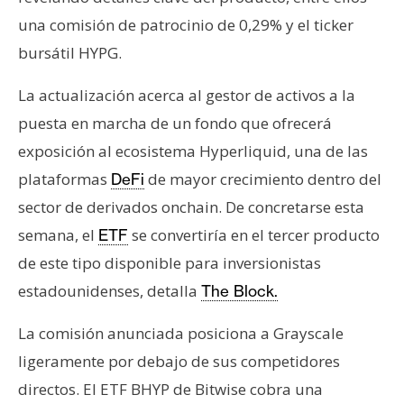
s
una comisión de patrocinio de 0,29% y el ticker
bursátil HYPG.
N
o
La actualización acerca al gestor de activos a la
t
puesta en marcha de un fondo que ofrecerá
a
exposición al ecosistema Hyperliquid, una de las
s
plataformas
de mayor crecimiento dentro del
DeFi
d
e
sector de derivados onchain. De concretarse esta
P
semana, el
se convertiría en el tercer producto
ETF
r
de este tipo disponible para inversionistas
e
estadounidenses, detalla
The Block.
n
s
La comisión anunciada posiciona a Grayscale
a
ligeramente por debajo de sus competidores
directos. El ETF BHYP de Bitwise cobra una