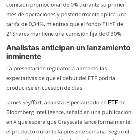
T
comisión promocional de 0% durante su primer
e
mes de operaciones y posteriormente aplica una
m
a
tarifa de 0,34%, mientras que el fondo THYP de
s
21Shares mantiene una comisión fija de 0,30%.
Analistas anticipan un lanzamiento
R
inminente
e
La presentación regulatoria alimentó las
c
u
expectativas de que el debut del ETF podría
r
producirse en cuestión de días.
s
o
James Seyffart, analista especializado en
de
ETF
s
Bloomberg Intelligence, señaló en una publicación
en X que espera que Grayscale lance formalmente
C
el producto durante la presente semana. Según el
o