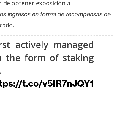
d de obtener exposición a
 los ingresos en forma de recompensas de
icado.
rst actively managed
n the form of staking
.
tps://t.co/v5IR7nJQY1