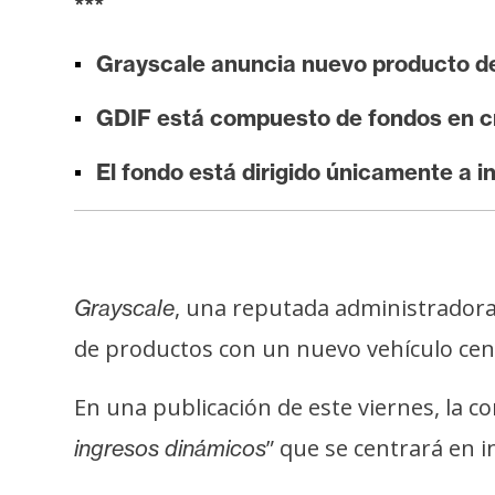
***
i
s
Grayscale anuncia nuevo producto d
i
s
GDIF está compuesto de fondos en 
El fondo está dirigido únicamente a i
N
o
t
a
s
, una reputada administradora
Grayscale
d
de productos con un nuevo vehículo cen
e
P
En una publicación de este viernes, la
r
” que se centrará en i
ingresos dinámicos
e
n