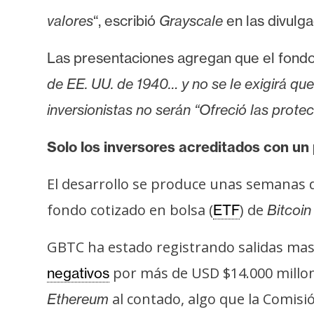
i
valores
“, escribió
Grayscale
en las divulg
c
i
Las presentaciones agregan que el fondo
d
a
de EE. UU. de 1940… y no se le exigirá que
d
inversionistas no serán “Ofreció las prot
Solo los inversores acreditados con un
El desarrollo se produce unas semanas
fondo cotizado en bolsa (
) de
ETF
Bitcoin
GBTC ha estado registrando salidas ma
por más de USD $14.000 millo
negativos
al contado, algo que la Comisió
Ethereum