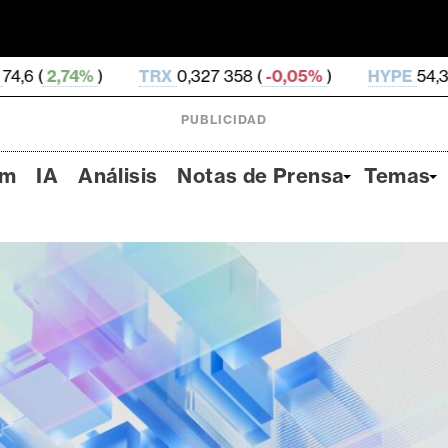
TRX
0,327 358 (
-0,05%
)
HYPE
54,37 (
-2,03%
)
DO
PUBLICIDAD
um
IA
Análisis
Notas de Prensa
Temas