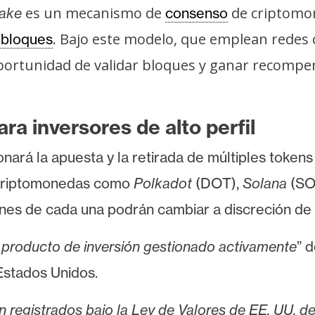
es un mecanismo de
de criptomon
take
consenso
. Bajo este modelo, que emplean rede
 bloques
ortunidad de validar bloques y ganar recompe
ra inversores de alto perfil
onará la apuesta y la retirada de múltiples token
 criptomonedas como
Polkadot
(DOT),
Solana
(SO
ones de cada una podrán cambiar a discreción de
 producto de inversión gestionado activamente
” 
 Estados Unidos.
n registrados bajo la Ley de Valores de EE. UU. de