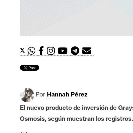
t
h
e
r
e
u
𝕏
m
I
A
Por
Hannah Pérez
A
El nuevo producto de inversión de Gra
n
Osmosis, según muestran los registros. E
á
l