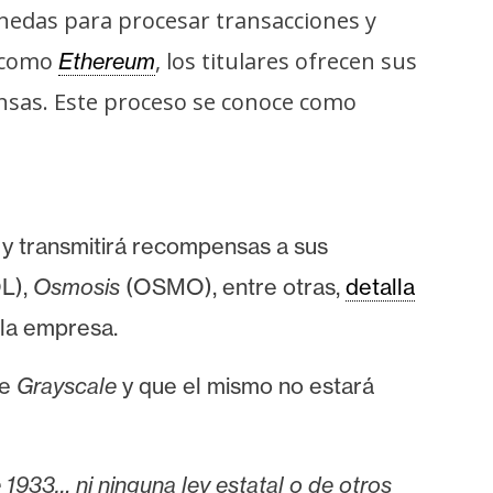
edas para procesar transacciones y
s como
, los titulares ofrecen sus
Ethereum
nsas. Este proceso se conoce como
s y transmitirá recompensas a sus
L),
Osmosis
(OSMO), entre otras,
detalla
 la empresa.
de
Grayscale
y que el mismo no estará
 1933… ni ninguna ley estatal o de otros