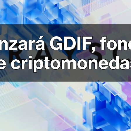
nzará GDIF, fo
de criptomoneda