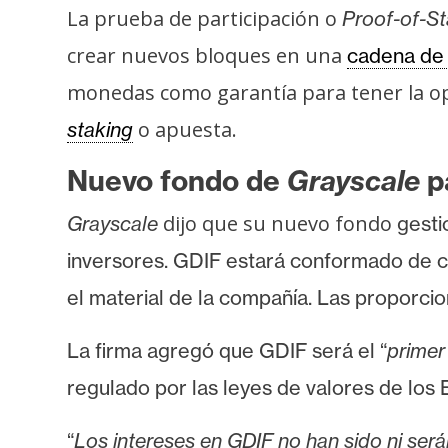
o
La prueba de participación o
Proof-of-S
s
crear nuevos bloques en una
cadena de
monedas como garantía para tener la op
C
o apuesta.
staking
o
n
Nuevo fondo de
Grayscale
pa
t
a
dijo que su nuevo fondo
Grayscale
gesti
c
inversores. GDIF estará conformado de
t
o
el material de la compañía. Las proporci
y
P
La firma agregó que GDIF será el
“
primer
u
regulado por las leyes de valores de los
b
l
“
Los intereses en GDIF no han sido ni será