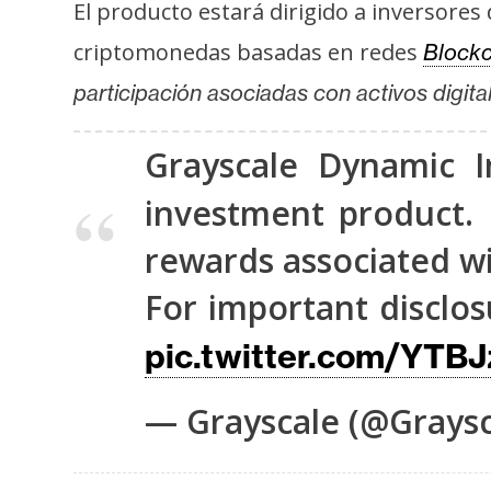
El producto estará dirigido a inversores
s
a
criptomonedas basadas en redes
Blockc
participación asociadas con activos digita
T
e
Grayscale Dynamic
m
investment product. 
a
s
rewards associated wit
For important disclo
R
pic.twitter.com/YTB
e
c
u
— Grayscale (@Grays
r
s