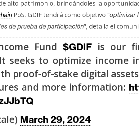
 de alto patrimonio, brindándoles la oportunida
PoS. GDIF tendrá como objetivo “
hain
optimizar
“, detalla el comun
les de prueba de participación
 Income Fund
is our fi
$GDIF
It seeks to optimize income i
h proof-of-stake digital assets
sures and more information:
ht
JzJJbTQ
cale)
March 29, 2024