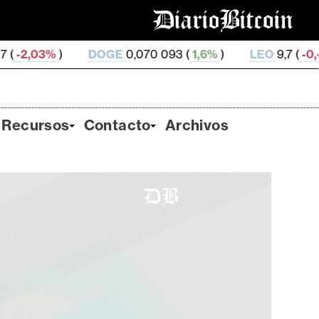
GE
0,070 093 (
1,6%
)
LEO
9,7 (
-0,49%
)
ZEC
508,
Recursos
Contacto
Archivos