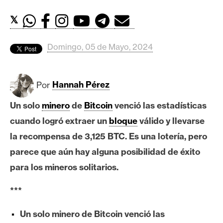
c
a
𝕏
d
o
Domingo, 05 de Mayo, 2024
s
Por
Hannah Pérez
B
i
Un solo
minero
de
Bitcoin
venció las estadísticas
t
cuando logró extraer un
bloque
válido y llevarse
c
o
la recompensa de 3,125 BTC. Es una lotería, pero
i
parece que aún hay alguna posibilidad de éxito
n
para los mineros solitarios.
***
E
t
Un solo minero de Bitcoin venció las
h