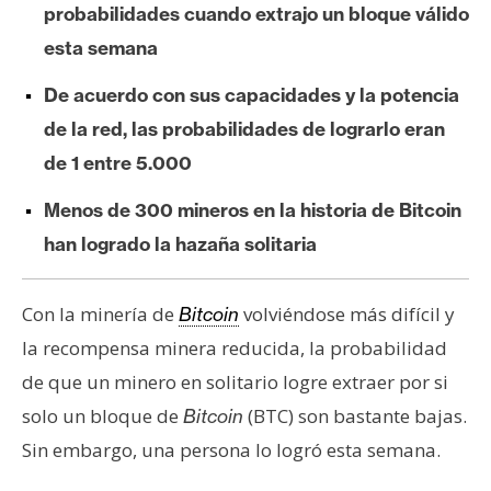
probabilidades cuando extrajo un bloque válido
e
r
esta semana
e
De acuerdo con sus capacidades y la potencia
u
m
de la red, las probabilidades de lograrlo eran
de
1 entre 5.000
I
Menos de 300 mineros en la historia de Bitcoin
A
han logrado la hazaña solitaria
A
Con la minería de
volviéndose más difícil y
Bitcoin
n
la recompensa minera reducida, la probabilidad
á
de que un minero en solitario logre extraer por si
l
solo un bloque de
(BTC) son bastante bajas.
Bitcoin
i
s
Sin embargo, una persona lo logró esta semana.
i