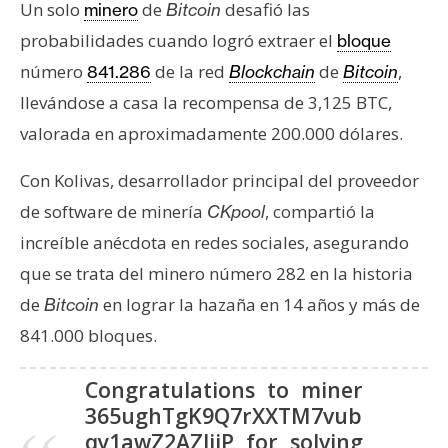
s
Un solo
de
desafió las
minero
Bitcoin
probabilidades cuando logró extraer el
bloque
número
de la red
de
,
841.286
Blockchain
Bitcoin
N
llevándose a casa la recompensa de 3,125 BTC,
o
t
valorada en aproximadamente 200.000 dólares.
a
s
Con Kolivas, desarrollador principal del proveedor
d
de software de minería
, compartió la
CKpool
e
increíble anécdota en redes sociales, asegurando
P
que se trata del minero número 282 en la historia
r
e
de
en lograr la hazaña en 14 años y más de
Bitcoin
n
841.000 bloques.
s
a
Congratulations to miner
365ughTgK9Q7rXXTM7vub
qy1awZ2AZJijP for solving