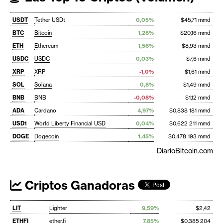
USDT
Tether USDt
0,05%
$45,71 mmd
BTC
Bitcoin
1,28%
$20,16 mmd
ETH
Ethereum
1,56%
$8,93 mmd
USDC
USDC
0,03%
$7,6 mmd
XRP
XRP
-1,0%
$1,61 mmd
SOL
Solana
0,8%
$1,49 mmd
BNB
BNB
-0,08%
$1,12 mmd
ADA
Cardano
4,97%
$0,838 181 mmd
USD1
World Liberty Financial USD
0,04%
$0,622 211 mmd
DOGE
Dogecoin
1,45%
$0,478 193 mmd
DiarioBitcoin.com
Criptos Ganadoras
LIT
Lighter
9,59%
$2,42
ETHFI
ether.fi
7,85%
$0,385 204