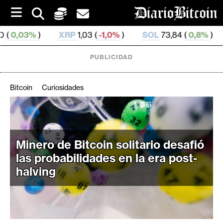
S
k
i
XRP
1,03 (
-1,0%
)
SOL
73,84 (
0,8%
)
TRX
0,327 73
p
t
o
PUBLICIDAD
c
o
n
Bitcoin
Curiosidades
t
e
C
n
r
t
i
Minero de Bitcoin solitario desafió
p
las probabilidades en la era post-
t
halving
o
M
e
r