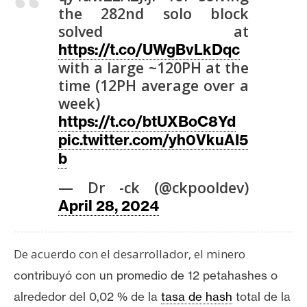
T
the 282nd solo block
e
solved at
m
https://t.co/UWgBvLkDqc
a
with a large ~120PH at the
s
time (12PH average over a
week)
R
https://t.co/btUXBoC8Yd
e
pic.twitter.com/yh0VkuAI5
c
b
u
r
— Dr -ck (@ckpooldev)
s
April 28, 2024
o
s
De acuerdo con el desarrollador, el minero
contribuyó con un promedio de 12 petahashes o
C
alrededor del 0,02 % de la
tasa de hash
total de la
o