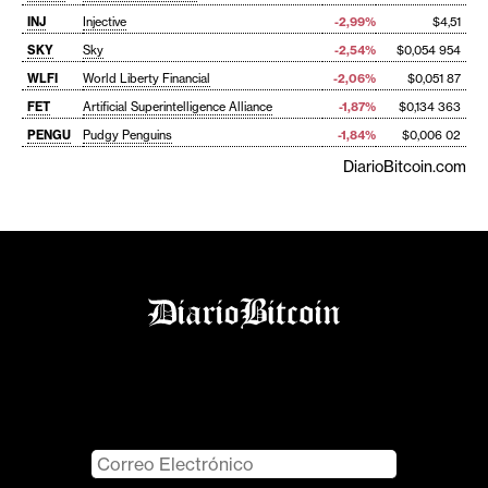
INJ
Injective
-2,99%
$4,51
SKY
Sky
-2,54%
$0,054 954
WLFI
World Liberty Financial
-2,06%
$0,051 87
FET
Artificial Superintelligence Alliance
-1,87%
$0,134 363
PENGU
Pudgy Penguins
-1,84%
$0,006 02
DiarioBitcoin.com