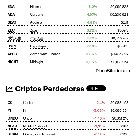
ENA
Ethena
5,2%
$0,095 828
ADA
Cardano
4,97%
$0,200 928
BEAT
Audiera
4,91%
$2,17
ZEC
Zcash
3,72%
$509,3
币安人生
币安人生
3,32%
$0,540 767
HYPE
Hyperliquid
3,16%
$56,69
AERO
Aerodrome Finance
3,06%
$0,435 897
NIGHT
Midnight
3,05%
$0,018 954
DiarioBitcoin.com
Criptos Perdedoras
CC
Canton
-12,4%
$0,088 458
PI
Pi
-5,03%
$0,088 354
ONDO
Ondo
-4,46%
$0,351 216
NEAR
NEAR Protocol
-3,21%
$1,64
GRAM
Gram (prev. Toncoin)
-3,12%
$1,33