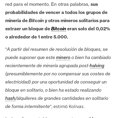
n
red para el momento. En otras palabras,
sus
t
probabilidades de vencer a todos los grupos de
a
minería de
Bitcoin
y otros mineros solitarios para
c
extraer un bloque de
Bitcoin
eran solo del 0,02%
t
o alrededor de 1 entre 5.000.
o
y
“
A partir del resumen de resolución de bloques, se
P
u
puede suponer que este
minero
o bien ha cambiado
b
recientemente de minería agrupada post-
halving
l
(presumiblemente por no compensar sus costes de
i
electricidad) por una oportunidad de conseguir un
c
i
bloque en solitario, o bien ha estado realizando
d
hash
/alquileres de grandes cantidades en solitario
a
“, estimó Kolivas.
de forma intermitente
d