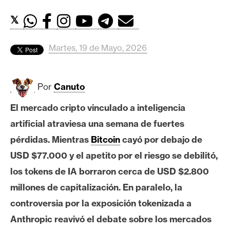
c
a
𝕏
d
o
Martes, 19 de Mayo, 2026
s
Por
Canuto
B
i
El mercado cripto vinculado a inteligencia
t
artificial atraviesa una semana de fuertes
c
o
pérdidas. Mientras
Bitcoin
cayó por debajo de
i
USD $77.000 y el apetito por el riesgo se debilitó,
n
los tokens de IA borraron cerca de USD $2.800
millones de capitalización. En paralelo, la
E
controversia por la exposición tokenizada a
t
Anthropic reavivó el debate sobre los mercados
h