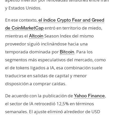
n
y Estados Unidos.
t
a
En ese contexto,
el índice Crypto Fear and Greed
c
entró en territorio de miedo,
de CoinMarketCap
t
mientras el
Season Index del mismo
Altcoin
o
y
proveedor siguió inclinándose hacia una
P
temporada dominada por
. Para los
Bitcoin
u
segmentos más especulativos del mercado, como
b
el de tokens ligados a IA, esa combinación suele
l
i
traducirse en salidas de capital y menor
c
disposición a comprar caídas.
i
d
De acuerdo con la publicación de
,
Yahoo Finance
a
el sector de IA retrocedió 12,5% en términos
d
semanales. El ajuste eliminó alrededor de USD