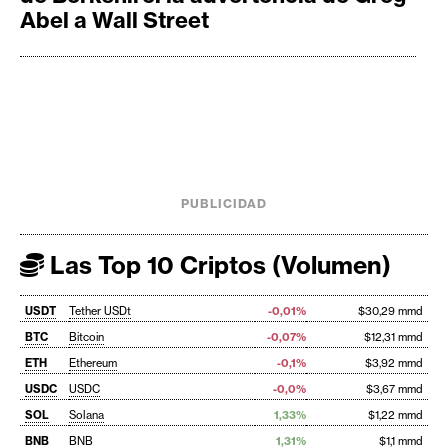
Abel a Wall Street
PUBLICIDAD
Las Top 10 Criptos (Volumen)
USDT
Tether USDt
-0,01%
$30,29 mmd
BTC
Bitcoin
-0,07%
$12,31 mmd
ETH
Ethereum
-0,1%
$3,92 mmd
USDC
USDC
-0,0%
$3,67 mmd
SOL
Solana
1,33%
$1,22 mmd
BNB
BNB
1,31%
$1,1 mmd