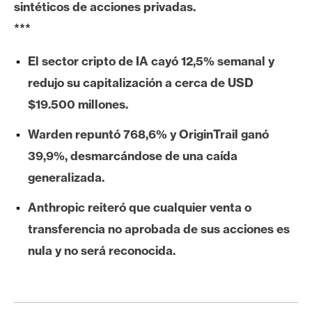
sintéticos de acciones privadas.
e
***
r
e
El sector cripto de IA cayó 12,5% semanal y
u
m
redujo su capitalización a cerca de USD
$19.500 millones.
I
Warden repuntó 768,6% y OriginTrail ganó
A
39,9%, desmarcándose de una caída
generalizada.
A
Anthropic reiteró que cualquier venta o
n
transferencia no aprobada de sus acciones es
á
l
nula y no será reconocida.
i
s
i