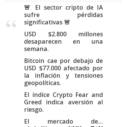
s
🚨 El sector cripto de IA
sufre pérdidas
significativas 🚨
N
o
USD $2.800 millones
t
desaparecen en una
a
semana.
s
d
Bitcoin cae por debajo de
e
USD $77.000 afectado por
P
la inflación y tensiones
r
geopolíticas.
e
n
El índice Crypto Fear and
s
Greed indica aversión al
a
riesgo.
El mercado de…