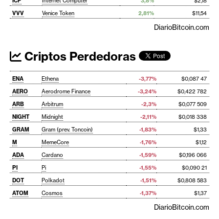
ICP
Internet Computer
3,8%
$2,18
VVV
Venice Token
2,81%
$11,54
DiarioBitcoin.com
Criptos Perdedoras
ENA
Ethena
-3,77%
$0,087 47
AERO
Aerodrome Finance
-3,24%
$0,422 782
ARB
Arbitrum
-2,3%
$0,077 509
NIGHT
Midnight
-2,11%
$0,018 338
GRAM
Gram (prev. Toncoin)
-1,83%
$1,33
M
MemeCore
-1,76%
$1,12
ADA
Cardano
-1,59%
$0,196 066
PI
Pi
-1,55%
$0,090 21
DOT
Polkadot
-1,51%
$0,808 583
ATOM
Cosmos
-1,37%
$1,37
DiarioBitcoin.com