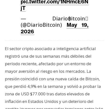
T
pic.twitter.com/1NHmcE6N
e
jT
m
— Diario฿itcoin
a
(@DiarioBitcoin)
s
May 19,
2026
R
e
El sector cripto asociado a inteligencia artificial
c
registró una de sus semanas más débiles del
u
período reciente, afectado por un entorno de
r
mayor aversión al riesgo en los mercados. La
s
o
presión coincidió con una nueva caída de Bitcoin,
s
que perdió 4,9% en la semana y volvió a probar la
zona de USD $77.000 tras datos elevados de
C
inflación en Estados Unidos y un deterioro del
o
apetito inversor por renovadas tensiones entre Irán