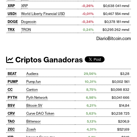
XRP
XRP
-0,26%
$0,638 041 mmd
USD1
World Liberty Financial USD
-0,01%
$0,467 554 mmd
DOGE
Dogecoin
-0,34%
$0,378 181 mmd
TRX
TRON
0,24%
$0,295 262 mmd
DiarioBitcoin.com
Criptos Ganadoras
BEAT
Audiera
29,56%
$3,28
PUMP
Pump.fun
10,31%
$0,002 561
CC
Canton
8,75%
$0,098 832
PYTH
Pyth Network
6,98%
$0,041 666
BSV
Bitcoin SV
6,21%
$14,84
CRV
Curve DAO Token
5,63%
$0,238 725
TAO
Bittensor
5,13%
$206,9
ZEC
Zcash
4,31%
$521,69