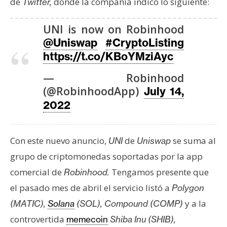
de
donde la compañía indicó lo siguiente:
Twitter,
s
UNI is now on Robinhood
N
@Uniswap
#CryptoListing
o
https://t.co/KBoYMziAyc
t
— Robinhood
a
(@RobinhoodApp)
July 14,
s
d
2022
e
P
Con este nuevo anuncio,
de
se suma al
UNI
Uniswap
r
e
grupo de criptomonedas soportadas por la app
n
comercial de
Tengamos presente que
Robinhood.
s
el pasado mes de abril el servicio listó a
Polygon
a
y a la
(MATIC),
Solana
(SOL), Compound (COMP)
controvertida
memecoin
Shiba Inu (SHIB),