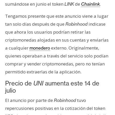
T
sumándose en junio el token
de
LINK
Chainlink
.
e
m
Tengamos presente que este anuncio viene a lugar
a
tan solo días después de que
indicase
Robinhood
s
que ahora los usuarios podrían retirar las
criptomonedas alojadas en sus cuentas y enviarlas
R
a cualquier
externo. Originalmente,
monedero
e
quienes operaban a través del servicio solo podían
c
u
comprar y vender criptomonedas, pero no tenían
r
permitido extraerlas de la aplicación.
s
o
Precio de
UNI
aumenta este 14 de
s
julio
El anuncio por parte de
tuvo
Robinhood
C
repercusiones positivas en la cotización del token
o