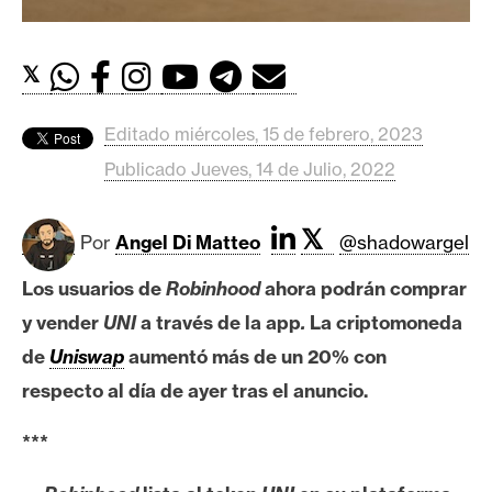
c
a
d
𝕏
o
s
Editado miércoles, 15 de febrero, 2023
Publicado Jueves, 14 de Julio, 2022
B
i
𝕏
t
Por
Angel Di Matteo
@shadowargel
c
Los usuarios de
Robinhood
ahora podrán comprar
o
y vender
UNI
a través de la app
.
La criptomoneda
i
n
de
Uniswap
aumentó más de un 20% con
respecto al día de ayer tras el anuncio.
E
***
t
h