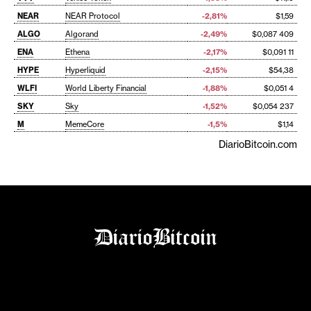
NEAR
NEAR Protocol
-2,81%
$1,59
ALGO
Algorand
-2,49%
$0,087 409
ENA
Ethena
-2,17%
$0,091 11
HYPE
Hyperliquid
-2,15%
$54,38
WLFI
World Liberty Financial
-1,88%
$0,051 4
SKY
Sky
-1,52%
$0,054 237
M
MemeCore
-1,5%
$1,14
DiarioBitcoin.com