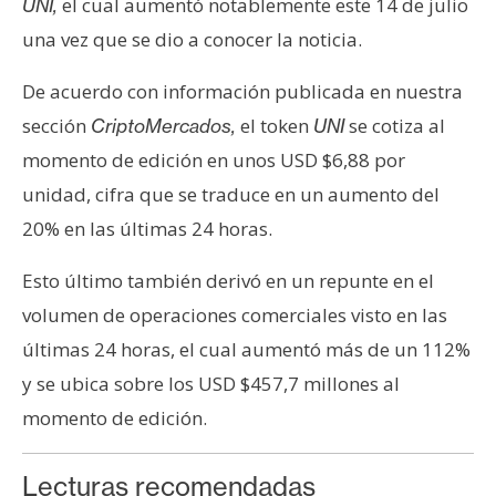
el cual aumentó notablemente este 14 de julio
UNI,
n
una vez que se dio a conocer la noticia.
t
a
De acuerdo con información publicada en nuestra
c
sección
el token
se cotiza al
CriptoMercados,
UNI
t
o
momento de edición en unos USD $6,88 por
y
unidad, cifra que se traduce en un aumento del
P
20% en las últimas 24 horas.
u
b
Esto último también derivó en un repunte en el
l
volumen de operaciones comerciales visto en las
i
últimas 24 horas, el cual aumentó más de un 112%
c
i
y se ubica sobre los USD $457,7 millones al
d
momento de edición.
a
d
Lecturas recomendadas