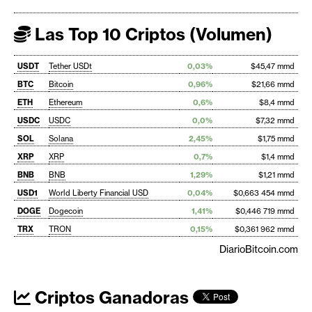
Las Top 10 Criptos (Volumen)
USDT
Tether USDt
0,03%
$45,47 mmd
BTC
Bitcoin
0,96%
$21,66 mmd
ETH
Ethereum
0,6%
$8,4 mmd
USDC
USDC
0,0%
$7,32 mmd
SOL
Solana
2,45%
$1,75 mmd
XRP
XRP
0,7%
$1,4 mmd
BNB
BNB
1,29%
$1,21 mmd
USD1
World Liberty Financial USD
0,04%
$0,663 454 mmd
DOGE
Dogecoin
1,41%
$0,446 719 mmd
TRX
TRON
0,15%
$0,361 962 mmd
DiarioBitcoin.com
Criptos Ganadoras