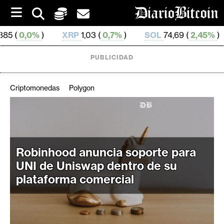
S
k
i
XRP
1,03 (
0,7%
)
SOL
74,69 (
2,45%
)
TRX
0,
p
t
o
PUBLICIDAD
c
o
n
Criptomonedas
Polygon
t
e
C
n
r
t
i
p
Robinhood anuncia soporte para
t
UNI de Uniswap dentro de su
o
plataforma comercial
M
e
r