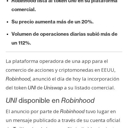
Robinhood
lista al token
UNI
en su plataforma
e
comercial.
r
e
Su precio aumenta más de un 20%.
u
m
Volumen de operaciones diarias subió más de
un 112%.
I
A
La plataforma operadora de una app para el
comercio de acciones y criptomonedas en EEUU,
anunció el día de hoy la incorporación
Robinhood,
A
del token
de
a su listado comercial.
n
UNI
Uniswap
á
UNI
disponible en
Robinhood
l
i
El anuncio por parte de
tuvo lugar en
Robinhood
s
un mensaje publicado a través de su cuenta oficial
i