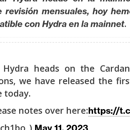
e revisión mensuales, hoy hem
.
tible con Hydra en la mainnet
g Hydra heads on the Cardan
ons, we have released the fir
e today.
lease notes over here:
https://t
@ch1bo_)
May 11, 2023