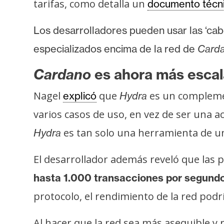
tarifas, como detalla un
i
documento técn
c
Los desarrolladores pueden usar las ‘ca
i
d
especializados encima de la red de
Carda
a
d
Cardano
es ahora más esca
Nagel
que
es un compleme
explicó
Hydra
varios casos de uso, en vez de ser una a
es tan solo una herramienta de un
Hydra
El desarrollador además reveló que la
hasta 1.000 transacciones por segund
protocolo, el rendimiento de la red podrí
Al hacer que la red sea más asequible y