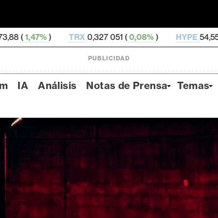
TRX
0,327 051 (
0,08%
)
HYPE
54,55 (
-2,79%
)
PUBLICIDAD
um
IA
Análisis
Notas de Prensa
Temas