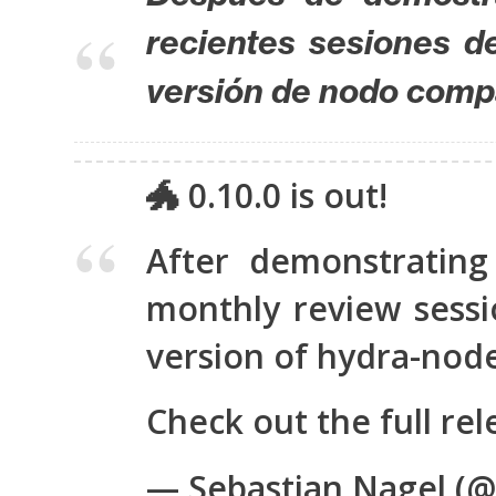
s
recientes sesiones d
a
versión de nodo compa
T
e
m
🐲 0.10.0 is out!
a
s
After demonstratin
monthly review sessi
R
version of hydra-nod
e
c
u
Check out the full re
r
s
— Sebastian Nagel (