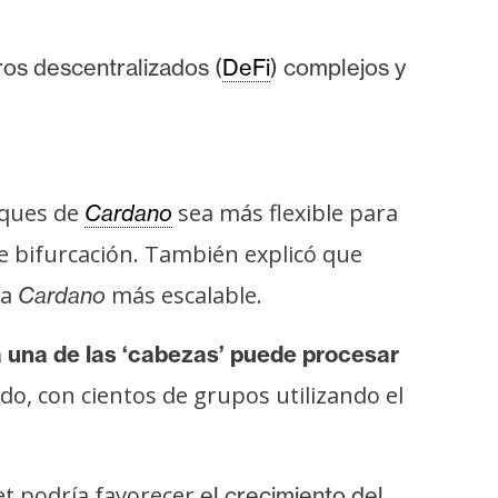
ros descentralizados
(
DeFi
) complejos y
oques de
sea más flexible para
Cardano
de bifurcación. También explicó que
 a
más escalable.
Cardano
 una de las ‘cabezas’ puede procesar
ido, con cientos de grupos utilizando el
t podría favorecer
el crecimiento del