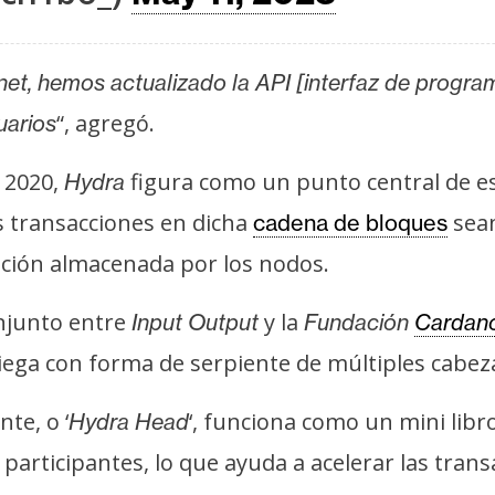
et, hemos actualizado la API [interfaz de progra
“, agregó.
uarios
 2020,
figura como un punto central de es
Hydra
s transacciones en dicha
sean
cadena de bloques
ación almacenada por los nodos.
onjunto entre
y la
Input Output
Fundación
Cardan
griega con forma de serpiente de múltiples cabez
te, o ‘
‘, funciona como un mini libr
Hydra Head
rticipantes, lo que ayuda a acelerar las transa