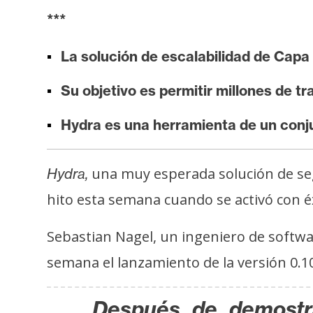
i
***
s
i
La solución de escalabilidad de Capa 
s
Su objetivo es permitir millones de 
N
Hydra es una herramienta de un conju
o
t
a
una muy esperada solución de seg
Hydra,
s
hito esta semana cuando se activó con éx
d
e
Sebastian Nagel, un ingeniero de softwa
P
semana el lanzamiento de la versión 0.1
r
e
n
Después de demostr