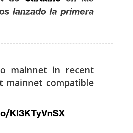
os lanzado la primera
o mainnet in recent
st mainnet compatible
.co/Kl3KTyVnSX