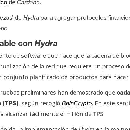
de
.
ico
Cardano
bezas’ de
Hydra
para agregar protocolos financie
no.
lable con
Hydra
nto de software que hace que la cadena de bl
ctualización de la red que requiere un proceso 
 conjunto planificado de productos para hacer
s pruebas preliminares han demostrado que
cada
, según recogió
. En este sent
o (TPS)
BeInCrypto
a alcanzar fácilmente el millón de TPS.
 rápida, la implementación de
en la mainne
Hydra