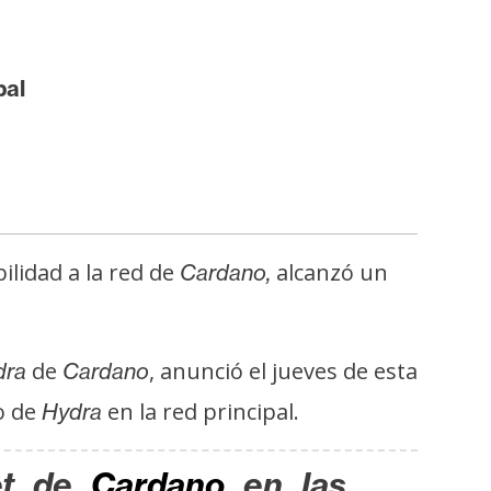
pal
lidad a la red de
alcanzó un
Cardano,
de
, anunció el jueves de esta
dra
Cardano
o de
en la red principal.
Hydra
et de
Cardano
en las