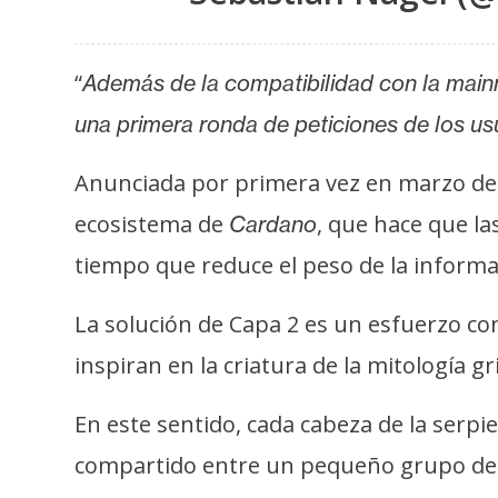
o
s
“
Además de la compatibilidad con la mainn
C
una primera ronda de peticiones de los us
o
n
Anunciada por primera vez en marzo de
t
ecosistema de
, que hace que la
Cardano
a
tiempo que reduce el peso de la inform
c
t
La solución de Capa 2 es un esfuerzo c
o
y
inspiran en la criatura de la mitología 
P
u
En este sentido, cada cabeza de la serpien
b
compartido entre un pequeño grupo de pa
l