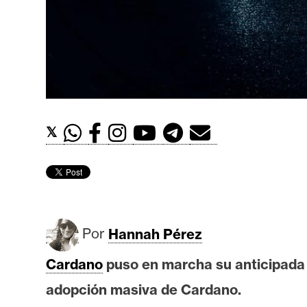
t
h
e
r
e
u
m
𝕏
I
A
Por
Hannah Pérez
A
n
Cardano
puso en marcha su anticipada so
á
adopción masiva de Cardano.
l