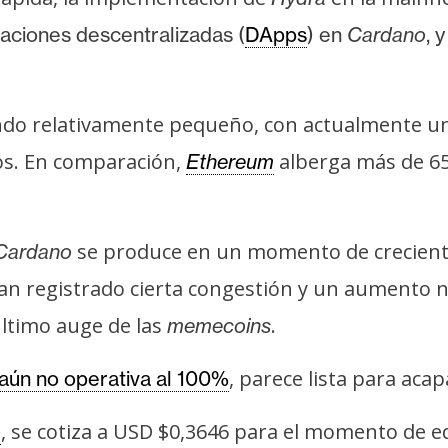
caciones descentralizadas (
DApps
) en
Cardano
, 
.
ndo relativamente pequeño, con actualmente un
los. En comparación,
alberga más de 6
Ethereum
se produce en un momento de crecient
Cardano
an registrado cierta congestión y un aumento no
último auge de las
.
memecoins
, parece lista para acap
aún no operativa al 100%
, se cotiza a USD $0,3646 para el momento de e
o