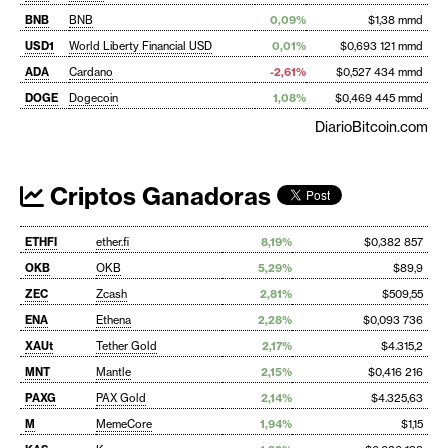
BNB
BNB
0,09%
$1,38 mmd
USD1
World Liberty Financial USD
0,01%
$0,693 121 mmd
ADA
Cardano
-2,61%
$0,527 434 mmd
DOGE
Dogecoin
1,08%
$0,469 445 mmd
DiarioBitcoin.com
Criptos Ganadoras
ETHFI
ether.fi
8,19%
$0,382 857
OKB
OKB
5,29%
$89,9
ZEC
Zcash
2,81%
$509,55
ENA
Ethena
2,28%
$0,093 736
XAUt
Tether Gold
2,17%
$4.315,2
MNT
Mantle
2,15%
$0,416 216
PAXG
PAX Gold
2,14%
$4.325,63
M
MemeCore
1,94%
$1,15