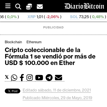
S
k
i
XRP
1,01 (
-2,06%
)
SOL
73,25 (
0,48%
)
TRX
0,3
p
t
o
PUBLICIDAD
c
o
n
Blockchain
Ethereum
t
Cripto coleccionable de la
e
C
Fórmula 1 se vendió por más de
n
r
t
USD $ 100.000 en Ether
i
p
𝕏
t
o
M
Editado sábado, 11 de diciembre, 2021
e
Publicado Miércoles, 29 de Mayo, 2019
r