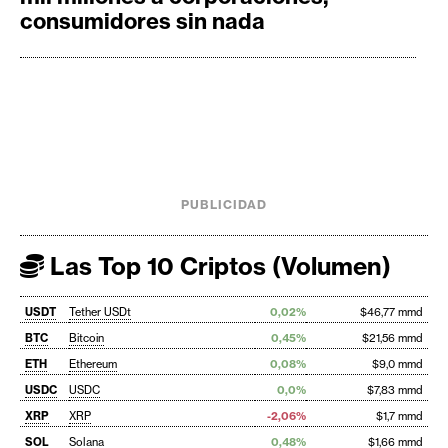
consumidores sin nada
PUBLICIDAD
Las Top 10 Criptos (Volumen)
USDT
Tether USDt
0,02%
$46,77 mmd
BTC
Bitcoin
0,45%
$21,56 mmd
ETH
Ethereum
0,08%
$9,0 mmd
USDC
USDC
0,0%
$7,83 mmd
XRP
XRP
-2,06%
$1,7 mmd
SOL
Solana
0,48%
$1,66 mmd