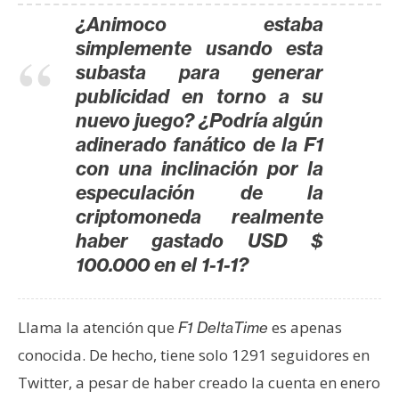
n
¿Animoco estaba
t
simplemente usando esta
a
subasta para generar
c
publicidad en torno a su
t
nuevo juego? ¿Podría algún
o
adinerado fanático de la F1
y
con una inclinación por la
P
especulación de la
u
b
criptomoneda realmente
l
haber gastado USD $
i
100.000 en el 1-1-1?
c
i
d
Llama la atención que
es apenas
F1 DeltaTime
a
conocida. De hecho, tiene solo 1291 seguidores en
d
Twitter, a pesar de haber creado la cuenta en enero