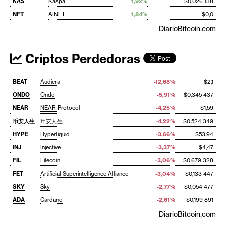
KAS
Kaspa
1,92%
$0,026 138
NFT
AINFT
1,84%
$0,0
DiarioBitcoin.com
Criptos Perdedoras
BEAT
Audiera
-12,68%
$2,1
ONDO
Ondo
-5,91%
$0,345 437
NEAR
NEAR Protocol
-4,25%
$1,59
币安人生
币安人生
-4,22%
$0,524 349
HYPE
Hyperliquid
-3,66%
$53,94
INJ
Injective
-3,37%
$4,47
FIL
Filecoin
-3,06%
$0,679 328
FET
Artificial Superintelligence Alliance
-3,04%
$0,133 447
SKY
Sky
-2,77%
$0,054 477
ADA
Cardano
-2,61%
$0,199 891
DiarioBitcoin.com