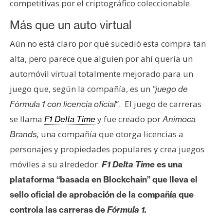
competitivas por el criptográfico coleccionable.
e
r
Más que un auto virtual
e
Aún no está claro por qué sucedió esta compra tan
u
m
alta, pero parece que alguien por ahí quería un
automóvil virtual totalmente mejorado para un
juego que, según la compañía, es un
“juego de
I
A
“. El juego de carreras
Fórmula 1 con licencia oficial
se llama
y fue creado por
F1 Delta Time
Animoca
una compañía que otorga licencias a
Brands,
A
personajes y propiedades populares y crea juegos
n
á
móviles a su alrededor.
F1 Delta Time
es una
l
plataforma “basada en Blockchain” que lleva el
i
sello oficial de aprobación de la compañía que
s
controla las carreras de
Fórmula 1.
i