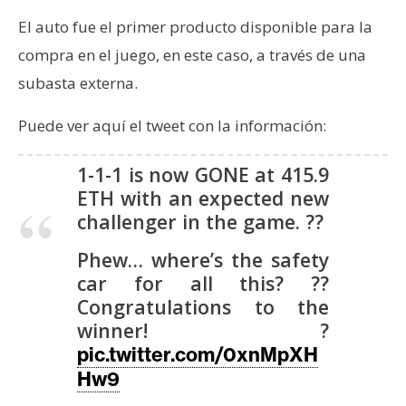
s
El auto fue el primer producto disponible para la
compra en el juego, en este caso, a través de una
N
subasta externa.
o
t
Puede ver aquí el tweet con la información:
a
s
1-1-1 is now GONE at 415.9
d
ETH with an expected new
e
challenger in the game. ??
P
r
Phew… where’s the safety
e
car for all this? ??
n
Congratulations to the
s
winner! ?
a
pic.twitter.com/0xnMpXH
Hw9