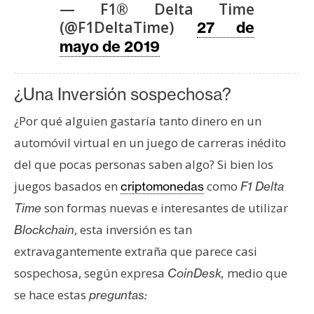
T
— F1® Delta Time
e
(@F1DeltaTime)
27 de
m
mayo de 2019
a
s
¿Una Inversión sospechosa?
R
¿Por qué alguien gastaría tanto dinero en un
e
automóvil virtual en un juego de carreras inédito
c
del que pocas personas saben algo? Si bien los
u
juegos basados en
como
criptomonedas
F1 Delta
r
s
son formas nuevas e interesantes de utilizar
Time
o
, esta inversión es tan
Blockchain
s
extravagantemente extraña que parece casi
sospechosa, según expresa
medio que
CoinDesk,
C
se hace estas
preguntas:
o