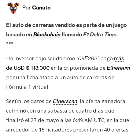
c
Por
Canuto
a
d
o
El auto de carreras vendido es parte de un juego
s
basado en
Blockchain
llamado
F1 Delta Time.
***
B
Un inversor bajo seudónimo
pagó
“09E282”
más
i
t
en la criptomoneda de
de USD $ 113.000
Ethereum
c
por una ficha atada a un auto de carreras de
o
Fórmula 1 virtual.
i
n
Según los datos de
, la oferta ganadora
Etherscan
culminó con una subasta de cuatro días que
E
finalizó el 27 de mayo a las 6:49 AM UTC, en la que
t
alrededor de 15 licitadores presentaron 40 ofertas
h