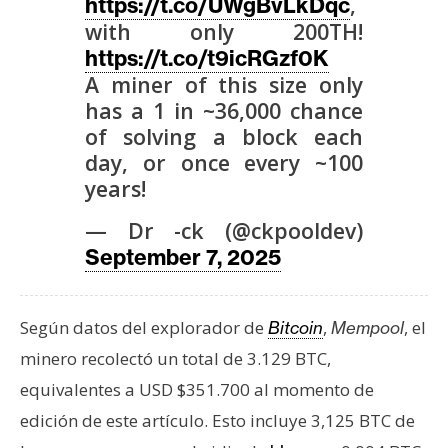
,
https://t.co/UWgBvLkDqc
n
with only 200TH!
t
https://t.co/t9icRGzf0K
a
A miner of this size only
c
has a 1 in ~36,000 chance
t
of solving a block each
o
day, or once every ~100
y
years!
P
u
— Dr -ck (@ckpooldev)
b
September 7, 2025
l
i
c
Según datos del explorador de
,
, el
Bitcoin
Mempool
i
minero recolectó un total de 3.129 BTC,
d
equivalentes a USD $351.700 al momento de
a
d
edición de este artículo. Esto incluye 3,125 BTC de