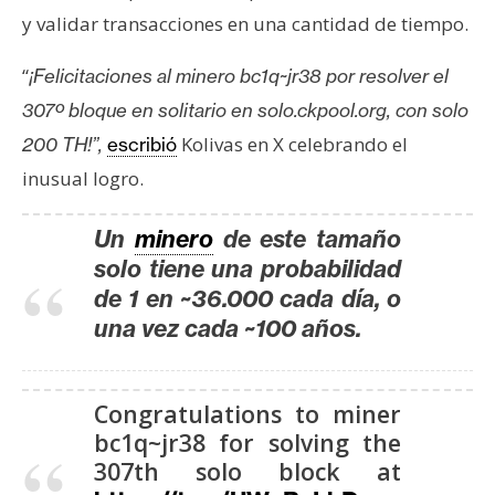
T
y validar transacciones en una cantidad de tiempo.
e
m
“
¡Felicitaciones al minero bc1q~jr38 por resolver el
a
307º bloque en solitario en solo.ckpool.org, con solo
s
Kolivas en X celebrando el
200 TH!”,
escribió
inusual logro.
R
e
Un
minero
de este tamaño
c
solo tiene una probabilidad
u
de 1 en ~36.000 cada día, o
r
s
una vez cada ~100 años.
o
s
Congratulations to miner
bc1q~jr38 for solving the
C
307th solo block at
o