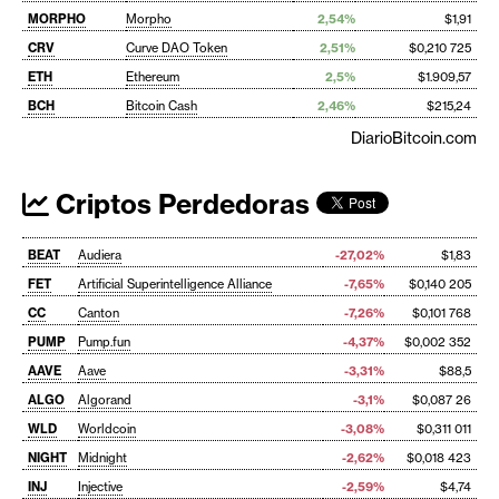
MORPHO
Morpho
2,54%
$1,91
CRV
Curve DAO Token
2,51%
$0,210 725
ETH
Ethereum
2,5%
$1.909,57
BCH
Bitcoin Cash
2,46%
$215,24
DiarioBitcoin.com
Criptos Perdedoras
BEAT
Audiera
-27,02%
$1,83
FET
Artificial Superintelligence Alliance
-7,65%
$0,140 205
CC
Canton
-7,26%
$0,101 768
PUMP
Pump.fun
-4,37%
$0,002 352
AAVE
Aave
-3,31%
$88,5
ALGO
Algorand
-3,1%
$0,087 26
WLD
Worldcoin
-3,08%
$0,311 011
NIGHT
Midnight
-2,62%
$0,018 423
INJ
Injective
-2,59%
$4,74