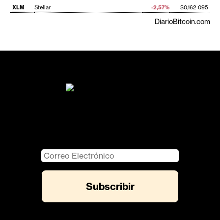
XLM
Stellar
-2,57%
$0,162 095
DiarioBitcoin.com