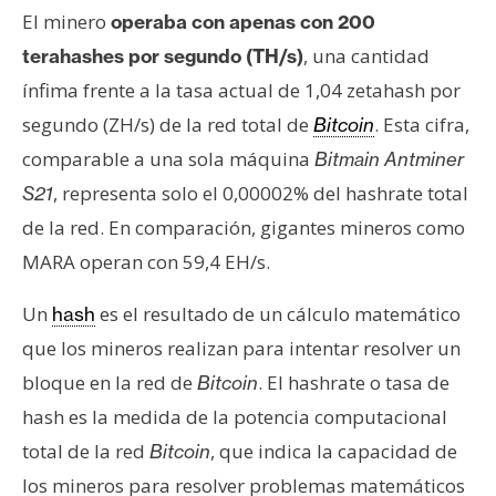
s
El minero
operaba con apenas con 200
, una cantidad
terahashes por segundo (TH/s)
N
ínfima frente a la tasa actual de 1,04 zetahash por
o
segundo (ZH/s) de la red total de
. Esta cifra,
Bitcoin
t
comparable a una sola máquina
Bitmain Antminer
a
, representa solo el 0,00002% del hashrate total
S21
s
d
de la red. En comparación, gigantes mineros como
e
MARA operan con 59,4 EH/s.
P
r
Un
es el resultado de un cálculo matemático
hash
e
que los mineros realizan para intentar resolver un
n
bloque en la red de
. El hashrate o tasa de
Bitcoin
s
hash es la medida de la potencia computacional
a
total de la red
, que indica la capacidad de
Bitcoin
los mineros para resolver problemas matemáticos