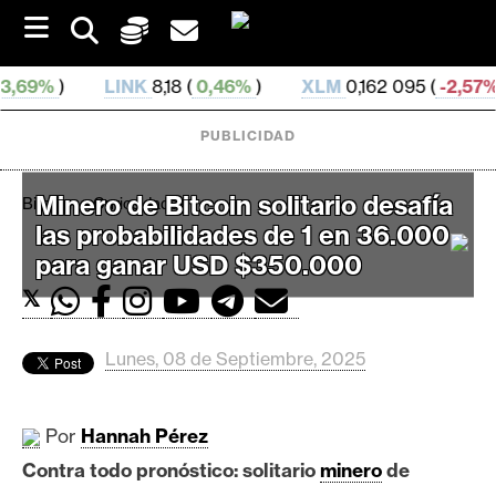
S
k
i
p
INK
8,18 (
0,46%
)
XLM
0,162 095 (
-2,57%
)
DAI
0,9
t
o
PUBLICIDAD
c
o
n
Minero de Bitcoin solitario desafía
Bitcoin
Curiosidades
t
las probabilidades de 1 en 36.000
e
C
n
para ganar USD $350.000
r
t
𝕏
i
p
t
Lunes, 08 de Septiembre, 2025
o
M
Por
Hannah Pérez
e
Contra todo pronóstico: solitario
r
minero
de