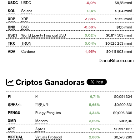
USDC
USDC
-0,0%
$8,55 mmd
SOL
Solana
0,4%
$1,64 mmd
XRP
XRP
-1,38%
$1,29 mmd
BNB
BNB
-0,58%
$1,15 mmd
USD1
World Liberty Financial USD
0,02%
$0,817 503 mmd
TRX
TRON
0,04%
$0,525 253 mmd
ADA
Cardano
-1,95%
$0,411 603 mmd
DiarioBitcoin.com
Criptos Ganadoras
PI
Pi
6,71%
$0,091 324
币安人生
币安人生
5,65%
$0,509 331
PENGU
Pudgy Penguins
4,34%
$0,006 309
XMR
Monero
3,69%
$365,36
APT
Aptos
3,12%
$0,597 037
VIRTUAL
Virtuals Protocol
2,88%
$0,573 269