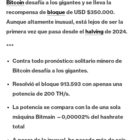
c
Bitcoin
desafía a los gigantes y se lleva la
a
recompensa de
bloque
de USD $350.000.
d
Aunque altamente inusual, está lejos de ser la
o
primera vez que pasa desde el
halving
de 2024.
s
***
B
Contra todo pronóstico: solitario minero de
i
t
Bitcoin desafía a los gigantes.
c
Resolvió el bloque 913.593 con apenas una
o
i
potencia de 200 TH/s.
n
La potencia se compara con la de una sola
máquina Bitmain —0,00002% del hashrate
E
total
t
h
A pesar de lo inusual, ha pasado más de seis