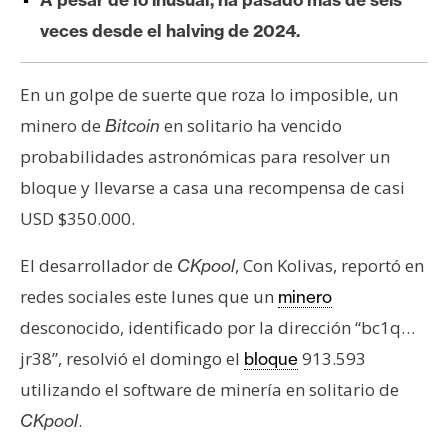
e
veces desde el halving de 2024.
r
e
u
En un golpe de suerte que roza lo imposible, un
m
minero de
en solitario ha vencido
Bitcoin
probabilidades astronómicas para resolver un
bloque y llevarse a casa una recompensa de casi
I
A
USD $350.000.
El desarrollador de
, Con Kolivas, reportó en
CKpool
A
redes sociales este lunes que un
minero
n
desconocido, identificado por la dirección “bc1q…
á
l
jr38”, resolvió el domingo el
913.593
bloque
i
utilizando el software de minería en solitario de
s
.
CKpool
i