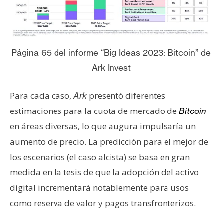
n
t
a
c
Página 65 del informe “Big Ideas 2023: Bitcoin” de
t
Ark Invest
o
y
P
Para cada caso,
presentó diferentes
Ark
u
estimaciones para la cuota de mercado de
Bitcoin
b
en áreas diversas, lo que augura impulsaría un
l
aumento de precio. La predicción para el mejor de
i
c
los escenarios (el caso alcista) se basa en gran
i
medida en la tesis de que la adopción del activo
d
digital incrementará notablemente para usos
a
como reserva de valor y pagos transfronterizos.
d