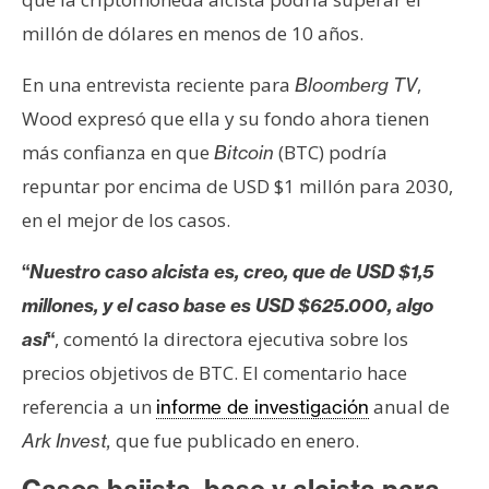
s
millón de dólares en menos de 10 años.
En una entrevista reciente para
,
Bloomberg TV
N
o
Wood expresó que ella y su fondo ahora tienen
t
más confianza en que
(BTC) podría
Bitcoin
a
repuntar por encima de USD $1 millón para 2030,
s
en el mejor de los casos.
d
e
“
Nuestro caso alcista es, creo, que de USD $1,5
P
r
millones, y el caso base es USD $625.000, algo
e
, comentó la directora ejecutiva sobre los
así
“
n
precios objetivos de BTC. El comentario hace
s
referencia a un
anual de
informe de investigación
a
que fue publicado en enero.
Ark Invest,