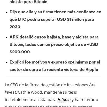
alcista para Bitcoin
e
r
Dijo que ella y su firma tienen más confianza en
e
que BTC podría superar USD $1 millón para
u
2030
m
ARK detalló casos bajista, base y alcista para
Bitcoin, todos con un precio objetivo de +USD
I
A
$200.000
Explicó los motivos y expresó optimismo por el
A
sector de cara a la reciente victoria de Ripple
n
á
La CEO de la firma de gestión de inversiones
Ark
l
i
, Cathie Wood, mantiene su tesis
Invest
s
increíblemente alcista para
y ha reiterado
Bitcoin
i
que la criptomoneda alcista podría superar el