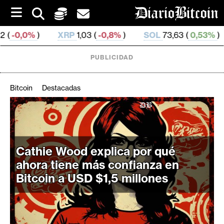
S
k
i
1,03 (
-0,8%
)
SOL
73,63 (
0,53%
)
TRX
0,326 556 (
p
t
o
PUBLICIDAD
c
o
n
Bitcoin
Destacadas
t
e
C
n
r
t
i
Cathie Wood explica por qué
p
t
ahora tiene más confianza en
o
Bitcoin a USD $1,5 millones
M
e
r