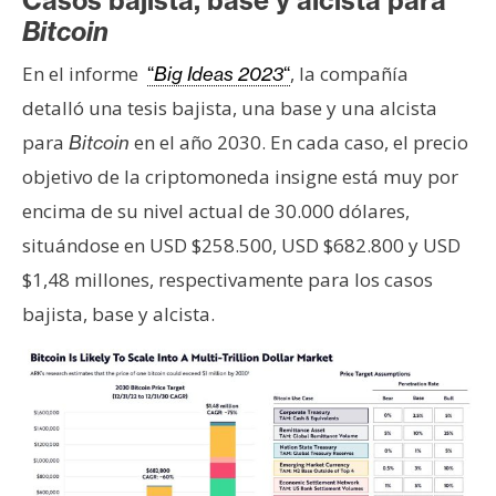
Casos bajista, base y alcista para
T
e
Bitcoin
m
En el informe
, la compañía
“
Big Ideas 2023
“
a
detalló una tesis bajista, una base y una alcista
s
para
en el año 2030. En cada caso, el precio
Bitcoin
objetivo de la criptomoneda insigne está muy por
R
encima de su nivel actual de 30.000 dólares,
e
c
situándose en USD $258.500, USD $682.800 y USD
u
$1,48 millones, respectivamente para los casos
r
bajista, base y alcista.
s
o
s
C
o