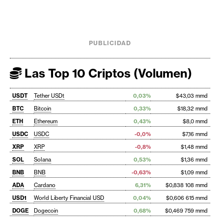
PUBLICIDAD
Las Top 10 Criptos (Volumen)
USDT
Tether USDt
0,03%
$43,03 mmd
BTC
Bitcoin
0,33%
$18,32 mmd
ETH
Ethereum
0,43%
$8,0 mmd
USDC
USDC
-0,0%
$7,16 mmd
XRP
XRP
-0,8%
$1,48 mmd
SOL
Solana
0,53%
$1,36 mmd
BNB
BNB
-0,63%
$1,09 mmd
ADA
Cardano
6,31%
$0,838 108 mmd
USD1
World Liberty Financial USD
0,04%
$0,606 615 mmd
DOGE
Dogecoin
0,68%
$0,469 759 mmd