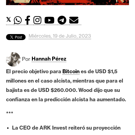
c
a
d
𝕏
o
s
Miércoles, 19 de Julio, 2023
B
Por
Hannah Pérez
i
t
El precio objetivo para
Bitcoin
es de USD $1,5
c
millones en el caso alcista, mientras que para el
o
i
bajista es de USD $260.000. Wood dijo que su
n
confianza en la predicción alcista ha aumentado.
***
E
t
La CEO de ARK Invest reiteró su proyección
h