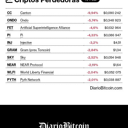
CC
Canton
-9,94%
$0,090 242
ONDO
Ondo
-5,74%
$0,348 923
FET
Artificial Superintelligence Alliance
-4,6%
$0,132 964
PI
Pi
-4,33%
$0,086 947
INJ
Injective
-3,2%
$4,51
GRAM
Gram (prev. Toncoin)
-2,84%
$1,34
SKY
Sky
-2,52%
$0,054 948
NEAR
NEAR Protocol
-2,19%
$1,64
WLFI
World Liberty Financial
-2,04%
$0,052 075
PYTH
Pyth Network
-2,01%
$0,038 887
DiarioBitcoin.com