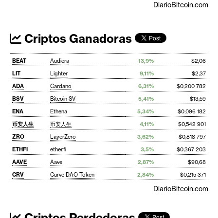
DiarioBitcoin.com
Criptos Ganadoras
BEAT
Audiera
13,9%
$2,06
LIT
Lighter
9,11%
$2,37
ADA
Cardano
6,31%
$0,200 782
BSV
Bitcoin SV
5,41%
$13,59
ENA
Ethena
5,34%
$0,096 182
币安人生
币安人生
4,11%
$0,542 901
ZRO
LayerZero
3,62%
$0,818 797
ETHFI
ether.fi
3,5%
$0,367 203
AAVE
Aave
2,87%
$90,68
CRV
Curve DAO Token
2,84%
$0,215 371
DiarioBitcoin.com
Criptos Perdedoras