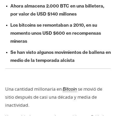
e
Ahora almacena 2.000 BTC en una billetera,
r
por valor de USD $140 millones
e
u
Los bitcoins se remontaban a 2010, en su
m
momento unos USD $600 en recompensas
mineras
I
Se han visto algunos movimientos de ballena en
A
medio de la temporada alcista
A
n
á
Una cantidad millonaria en
se movió de
Bitcoin
l
sitio después de casi una década y media de
i
inactividad.
s
i