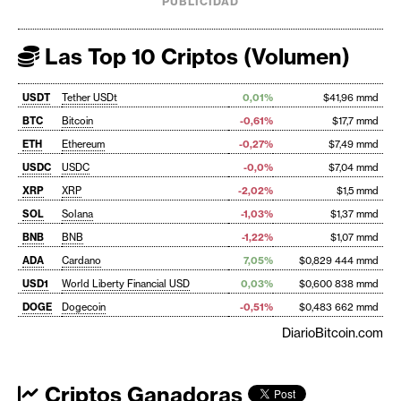
PUBLICIDAD
Las Top 10 Criptos (Volumen)
USDT
Tether USDt
0,01%
$41,96 mmd
BTC
Bitcoin
-0,61%
$17,7 mmd
ETH
Ethereum
-0,27%
$7,49 mmd
USDC
USDC
-0,0%
$7,04 mmd
XRP
XRP
-2,02%
$1,5 mmd
SOL
Solana
-1,03%
$1,37 mmd
BNB
BNB
-1,22%
$1,07 mmd
ADA
Cardano
7,05%
$0,829 444 mmd
USD1
World Liberty Financial USD
0,03%
$0,600 838 mmd
DOGE
Dogecoin
-0,51%
$0,483 662 mmd
DiarioBitcoin.com
Criptos Ganadoras