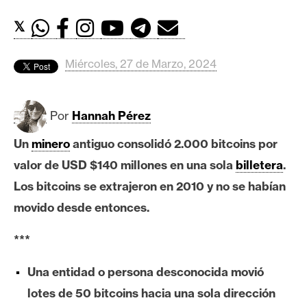
c
a
𝕏
d
o
Miércoles, 27 de Marzo, 2024
s
Por
Hannah Pérez
B
i
Un
minero
antiguo consolidó 2.000 bitcoins por
t
valor de USD $140 millones en una sola
billetera
.
c
o
Los bitcoins se extrajeron en 2010 y no se habían
i
movido desde entonces.
n
***
E
Una entidad o persona desconocida movió
t
lotes de 50 bitcoins hacia una sola dirección
h