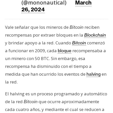
(@mononautical)
March
n
26, 2024
t
a
c
Vale señalar que los mineros de
reciben
Bitcoin
t
recompensas por extraer bloques en la
Blockchain
o
y
y brindar apoyo a la red. Cuando
comenzó
Bitcoin
P
a funcionar en 2009, cada
recompensaba a
bloque
u
un minero con 50 BTC. Sin embargo, esa
b
recompensa ha disminuido con el tiempo a
l
i
medida que han ocurrido los eventos de
en
halving
c
la red.
i
d
El halving es un proceso programado y automático
a
de la red
que ocurre aproximadamente
Bitcoin
d
cada cuatro años, y mediante el cual se reducen a