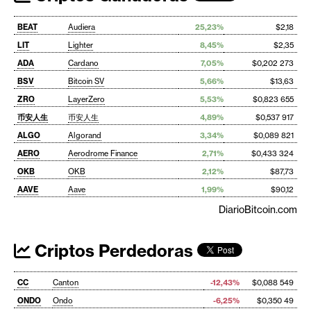
BEAT
Audiera
25,23%
$2,18
LIT
Lighter
8,45%
$2,35
ADA
Cardano
7,05%
$0,202 273
BSV
Bitcoin SV
5,66%
$13,63
ZRO
LayerZero
5,53%
$0,823 655
币安人生
币安人生
4,89%
$0,537 917
ALGO
Algorand
3,34%
$0,089 821
AERO
Aerodrome Finance
2,71%
$0,433 324
OKB
OKB
2,12%
$87,73
AAVE
Aave
1,99%
$90,12
DiarioBitcoin.com
Criptos Perdedoras
CC
Canton
-12,43%
$0,088 549
ONDO
Ondo
-6,25%
$0,350 49