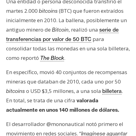
Una entidad o persona desconocida transfirió el
s
martes 2.000
(BTC) que fueron extraídos
bitcoins
inicialmente en 2010. La ballena, posiblemente un
N
antiguo minero de
, realizó una
Bitcoin
serie de
o
t
para
transferencias por valor de 50 BTC
a
consolidar todas las monedas en una sola billetera,
s
como reportó
.
The Block
d
e
En específico, movió 40 conjuntos de recompensas
P
mineras que databan de 2010, cada uno por 50
r
o USD $3,5 millones, a una sola
.
bitcoins
billetera
e
n
En total, se trata de una cifra
valorada
s
actualmente en unos 140 millones de dólares.
a
El desarrollador @mononautical notó primero el
movimiento en redes sociales. “
Imagínese aguantar