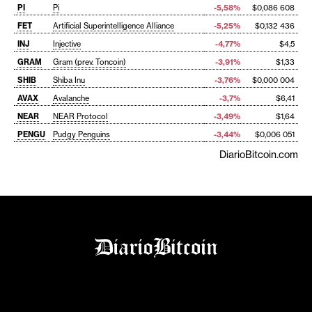
PI
Pi
-5,58%
$0,086 608
FET
Artificial Superintelligence Alliance
-5,25%
$0,132 436
INJ
Injective
-4,77%
$4,5
GRAM
Gram (prev. Toncoin)
-3,91%
$1,33
SHIB
Shiba Inu
-3,76%
$0,000 004
AVAX
Avalanche
-3,7%
$6,41
NEAR
NEAR Protocol
-3,49%
$1,64
PENGU
Pudgy Penguins
-3,44%
$0,006 051
DiarioBitcoin.com