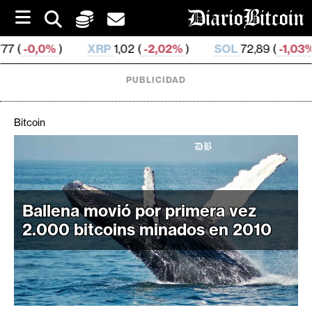
S
k
i
XRP
1,02 (
-2,02%
)
SOL
72,89 (
-1,03%
)
TRX
0,
p
t
o
PUBLICIDAD
c
o
n
Bitcoin
t
e
C
n
r
t
i
Ballena movió por primera vez
p
t
2.000 bitcoins minados en 2010
o
M
e
r