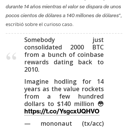
T
durante 14 años mientras el valor se dispara de unos
e
m
“,
pocos cientos de dólares a 140 millones de dólares
a
escribió sobre el curioso caso.
s
Somebody just
consolidated 2000 BTC
R
from a bunch of coinbase
e
rewards dating back to
c
2010.
u
r
Imagine hodling for 14
s
years as the value rockets
o
from a few hundred
s
dollars to $140 million 😳
https://t.co/YsgcxUQHVO
C
— mononaut (tx/acc)
o