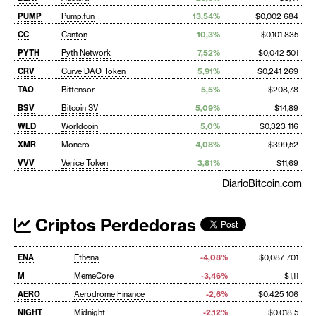
PUMP
Pump.fun
13,54%
$0,002 684
CC
Canton
10,3%
$0,101 835
PYTH
Pyth Network
7,52%
$0,042 501
CRV
Curve DAO Token
5,91%
$0,241 269
TAO
Bittensor
5,5%
$208,78
BSV
Bitcoin SV
5,09%
$14,89
WLD
Worldcoin
5,0%
$0,323 116
XMR
Monero
4,08%
$399,52
VVV
Venice Token
3,81%
$11,69
DiarioBitcoin.com
Criptos Perdedoras
ENA
Ethena
-4,08%
$0,087 701
M
MemeCore
-3,46%
$1,11
AERO
Aerodrome Finance
-2,6%
$0,425 106
NIGHT
Midnight
-2,12%
$0,018 5