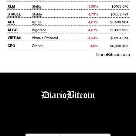
XLM
Stellar
-1,88%
$0,163 076
STABLE
Stable
-1,73%
$0,032 474
APT
Aptos
-1,67%
$0,599 984
ALGO
Algorand
-1,67%
$0,085 932
VIRTUAL
Virtuals Protocol
-1,53%
$0,564 054
CRO
Cronos
-1,5%
$0,048 423
DiarioBitcoin.com