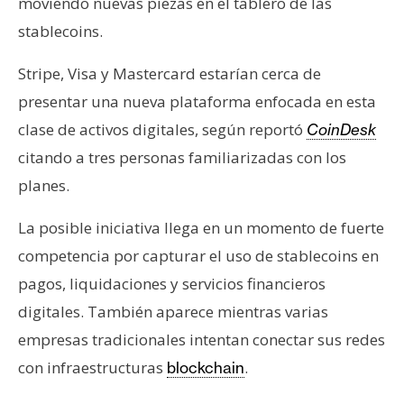
moviendo nuevas piezas en el tablero de las
s
stablecoins.
N
Stripe, Visa y Mastercard estarían cerca de
o
presentar una nueva plataforma enfocada en esta
t
clase de activos digitales, según reportó
CoinDesk
a
citando a tres personas familiarizadas con los
s
d
planes.
e
La posible iniciativa llega en un momento de fuerte
P
r
competencia por capturar el uso de stablecoins en
e
pagos, liquidaciones y servicios financieros
n
digitales. También aparece mientras varias
s
empresas tradicionales intentan conectar sus redes
a
con infraestructuras
.
blockchain