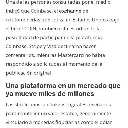
T
Una de las personas consultadas por el medio
e
indicó que Coinbase, el
de
exchange
m
criptomonedas que cotiza en Estados Unidos bajo
a
el ticker COIN, también está estudiando la
s
posibilidad de participar en la plataforma.
Coinbase, Stripe y Visa declinaron hacer
R
comentarios, mientras Mastercard no había
e
c
respondido a solicitudes al momento de la
u
publicación original.
r
s
Una plataforma en un mercado que
o
ya mueve miles de millones
s
Las stablecoins son tokens digitales diseñados
para mantener un valor estable, generalmente
C
vinculado a monedas fiduciarias como el dólar
o