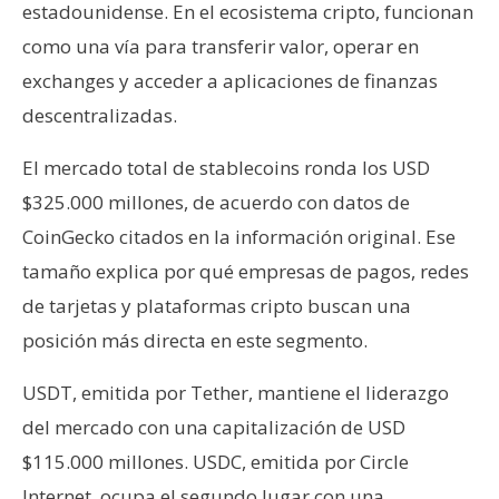
estadounidense. En el ecosistema cripto, funcionan
n
t
como una vía para transferir valor, operar en
a
exchanges y acceder a aplicaciones de finanzas
c
descentralizadas.
t
o
El mercado total de stablecoins ronda los USD
y
$325.000 millones, de acuerdo con datos de
P
CoinGecko citados en la información original. Ese
u
b
tamaño explica por qué empresas de pagos, redes
l
de tarjetas y plataformas cripto buscan una
i
posición más directa en este segmento.
c
i
USDT, emitida por Tether, mantiene el liderazgo
d
del mercado con una capitalización de USD
a
$115.000 millones. USDC, emitida por Circle
d
Internet, ocupa el segundo lugar con una