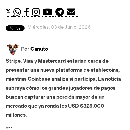
c
a
𝕏
d
o
Miércoles, 03 de Junio, 2026
s
Por
Canuto
B
i
Stripe, Visa y Mastercard estarían cerca de
t
presentar una nueva plataforma de stablecoins,
c
o
mientras Coinbase analiza si participa. La noticia
i
subraya cómo los grandes jugadores de pagos
n
buscan capturar una porción mayor de un
mercado que ya ronda los USD $325.000
E
millones.
t
h
***