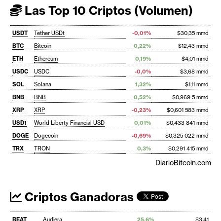
Las Top 10 Criptos (Volumen)
USDT
Tether USDt
-0,01%
$30,35 mmd
BTC
Bitcoin
0,22%
$12,43 mmd
ETH
Ethereum
0,19%
$4,01 mmd
USDC
USDC
-0,0%
$3,68 mmd
SOL
Solana
1,32%
$1,11 mmd
BNB
BNB
0,52%
$0,969 5 mmd
XRP
XRP
-0,23%
$0,601 583 mmd
USD1
World Liberty Financial USD
0,01%
$0,433 841 mmd
DOGE
Dogecoin
-0,69%
$0,325 022 mmd
TRX
TRON
0,3%
$0,291 415 mmd
DiarioBitcoin.com
Criptos Ganadoras
BEAT
Audiera
25,6%
$3,41