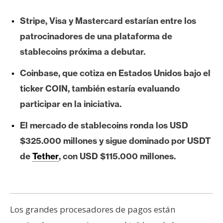
e
Stripe, Visa y Mastercard estarían entre los
r
e
patrocinadores de una plataforma de
u
stablecoins próxima a debutar.
m
Coinbase, que cotiza en Estados Unidos bajo el
ticker COIN, también estaría evaluando
I
participar en la iniciativa.
A
El mercado de stablecoins ronda los USD
A
$325.000 millones y sigue dominado por USDT
n
de
Tether
, con USD $115.000 millones.
á
l
i
s
Los grandes procesadores de pagos están
i